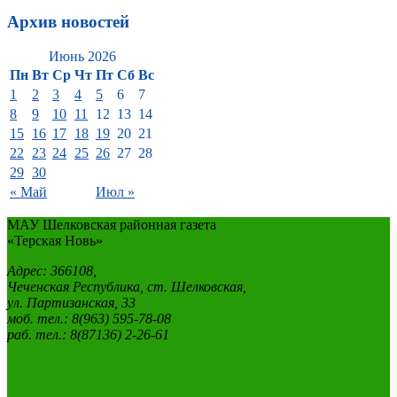
Архив новостей
Июнь 2026
Пн
Вт
Ср
Чт
Пт
Сб
Вс
1
2
3
4
5
6
7
8
9
10
11
12
13
14
15
16
17
18
19
20
21
22
23
24
25
26
27
28
29
30
« Май
Июл »
МАУ Шелковская районная газета
«Терская Новь»
Адрес: 366108,
Чеченская Республика, ст. Шелковская,
ул. Партизанская, 33
моб. тел.: 8(963) 595-78-08
раб. тел.: 8(87136) 2-26-61