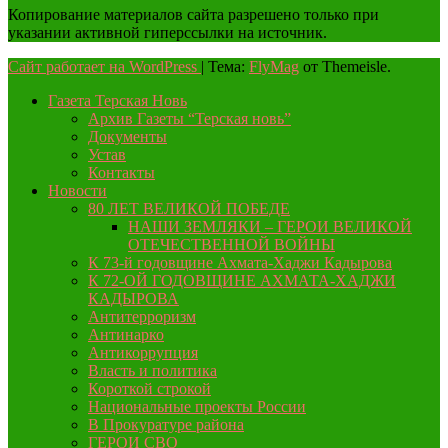
Копирование материалов сайта разрешено только при
указании активной гиперссылки на источник.
Сайт работает на WordPress
|
Тема:
FlyMag
от Themeisle.
Газета Терская Новь
Архив Газеты “Терская новь”
Документы
Устав
Контакты
Новости
80 ЛЕТ ВЕЛИКОЙ ПОБЕДЕ
НАШИ ЗЕМЛЯКИ – ГЕРОИ ВЕЛИКОЙ
ОТЕЧЕСТВЕННОЙ ВОЙНЫ
К 73-й годовщине Ахмата-Хаджи Кадырова
К 72-ОЙ ГОДОВЩИНЕ АХМАТА-ХАДЖИ
КАДЫРОВА
Антитерроризм
Антинарко
Антикоррупция
Власть и политика
Короткой строкой
Национальные проекты России
В Прокуратуре района
ГЕРОИ СВО