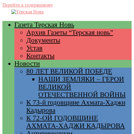
Перейти к содержимому
Газета Терская Новь
Архив Газеты “Терская новь”
Документы
Устав
Контакты
Новости
80 ЛЕТ ВЕЛИКОЙ ПОБЕДЕ
НАШИ ЗЕМЛЯКИ – ГЕРОИ
ВЕЛИКОЙ
ОТЕЧЕСТВЕННОЙ ВОЙНЫ
К 73-й годовщине Ахмата-Хаджи
Кадырова
К 72-ОЙ ГОДОВЩИНЕ
АХМАТА-ХАДЖИ КАДЫРОВА
Антитерроризм