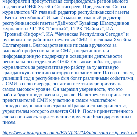
мероприятии присутствовал сопредседатель регионального
отделения ОНФ Хусейн Солтагереев, Председатель Союза
журналистов ЧР, главный редактор республиканской газеты
“Вести республики” Ильяс Исмаилов, главный редактор
республиканской газеты “Даймохк” Бувайсар Шамсуддинов,
журналисты ЧГТРК “Грозный”, ГТРК “Вайнах”, ИА
“Грозный-Информ”, ИА “Чеченская Республика Сегодня” и
руководители районных печатных СМИ. По словам Хусейна
Солтагереева, Благодарственные письма вручаются за
высокий профессионализм СМИ, оперативность и
информационную поддержку в освещении деятельности
регионального отделения ОНФ. Он также поблагодарил
журналистов за результативную работу, за ту активную
гражданскую позицию которую они занимают. По его словам,
ушедший год в республике был богат различными событиями,
а СМИ в свою очередь, освятили все эти мероприятия на
самом высоком уровне. Он выразил уверенность, что это
работа будет продолжена и дальше. На встрече он пригласил
представителей СМИ к участию в самом масштабном
конкурсе журналистов страны «Правда и справедливость»,
учредителем которого является ОНФ. После приветственного
слова состоялось торжественное вручение Благодарственных
писем.
https://www.instagram.com/p/B7rVf23ITM3/utm_source=ig_web_cop