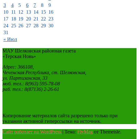
3
4
5
6
7
8
9
10
11
12
13
14
15
16
17
18
19
20
21
22
23
24
25
26
27
28
29
30
31
« Июл
МАУ Шелковская районная газета
«Терская Новь»
Адрес: 366108,
Чеченская Республика, ст. Шелковская,
ул. Партизанская, 33
моб. тел.: 8(963) 595-78-08
раб. тел.: 8(87136) 2-26-61
Копирование материалов сайта разрешено только при
указании активной гиперссылки на источник.
Сайт работает на WordPress
|
Тема:
FlyMag
от Themeisle.