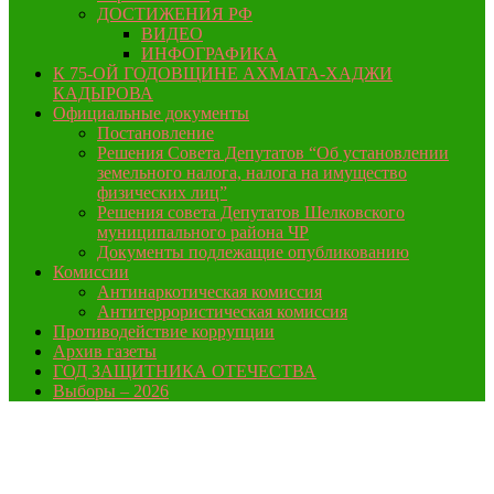
ДОСТИЖЕНИЯ РФ
ВИДЕО
ИНФОГРАФИКА
К 75-ОЙ ГОДОВЩИНЕ АХМАТА-ХАДЖИ
КАДЫРОВА
Официальные документы
Постановление
Решения Совета Депутатов “Об установлении
земельного налога, налога на имущество
физических лиц”
Решения совета Депутатов Шелковского
муниципального района ЧР
Документы подлежащие опубликованию
Комиссии
Антинаркотическая комиссия
Антитеррористическая комиссия
Противодействие коррупции
Архив газеты
ГОД ЗАЩИТНИКА ОТЕЧЕСТВА
Выборы – 2026