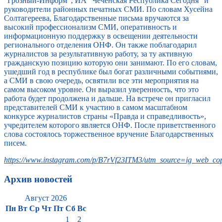
“Грозный-Информ”, ИА “Чеченская Республика Сегодня” и
руководители районных печатных СМИ. По словам Хусейна
Солтагереева, Благодарственные письма вручаются за
высокий профессионализм СМИ, оперативность и
информационную поддержку в освещении деятельности
регионального отделения ОНФ. Он также поблагодарил
журналистов за результативную работу, за ту активную
гражданскую позицию которую они занимают. По его словам,
ушедший год в республике был богат различными событиями,
а СМИ в свою очередь, освятили все эти мероприятия на
самом высоком уровне. Он выразил уверенность, что это
работа будет продолжена и дальше. На встрече он пригласил
представителей СМИ к участию в самом масштабном
конкурсе журналистов страны «Правда и справедливость»,
учредителем которого является ОНФ. После приветственного
слова состоялось торжественное вручение Благодарственных
писем.
https://www.instagram.com/p/B7rVf23ITM3/utm_source=ig_web_cop
Архив новостей
Август 2026
Пн
Вт
Ср
Чт
Пт
Сб
Вс
1
2