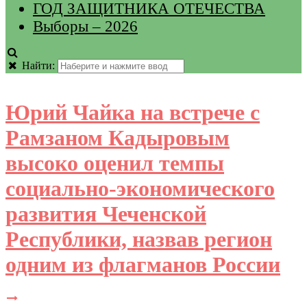
ГОД ЗАЩИТНИКА ОТЕЧЕСТВА
Выборы – 2026
Найти:
Юрий Чайка на встрече с
Рамзаном Кадыровым
высоко оценил темпы
социально-экономического
развития Чеченской
Республики, назвав регион
одним из флагманов России