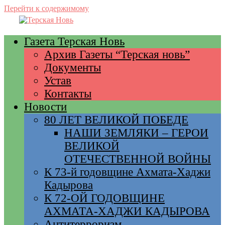
Перейти к содержимому
Газета Терская Новь
Архив Газеты “Терская новь”
Документы
Устав
Контакты
Новости
80 ЛЕТ ВЕЛИКОЙ ПОБЕДЕ
НАШИ ЗЕМЛЯКИ – ГЕРОИ
ВЕЛИКОЙ
ОТЕЧЕСТВЕННОЙ ВОЙНЫ
К 73-й годовщине Ахмата-Хаджи
Кадырова
К 72-ОЙ ГОДОВЩИНЕ
АХМАТА-ХАДЖИ КАДЫРОВА
Антитерроризм