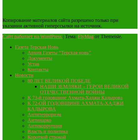
Копирование материалов сайта разрешено только при
указании активной гиперссылки на источник.
Сайт работает на WordPress
|
Тема:
FlyMag
от Themeisle.
Газета Терская Новь
Архив Газеты “Терская новь”
Документы
Устав
Контакты
Новости
80 ЛЕТ ВЕЛИКОЙ ПОБЕДЕ
НАШИ ЗЕМЛЯКИ – ГЕРОИ ВЕЛИКОЙ
ОТЕЧЕСТВЕННОЙ ВОЙНЫ
К 73-й годовщине Ахмата-Хаджи Кадырова
К 72-ОЙ ГОДОВЩИНЕ АХМАТА-ХАДЖИ
КАДЫРОВА
Антитерроризм
Антинарко
Антикоррупция
Власть и политика
Короткой строкой