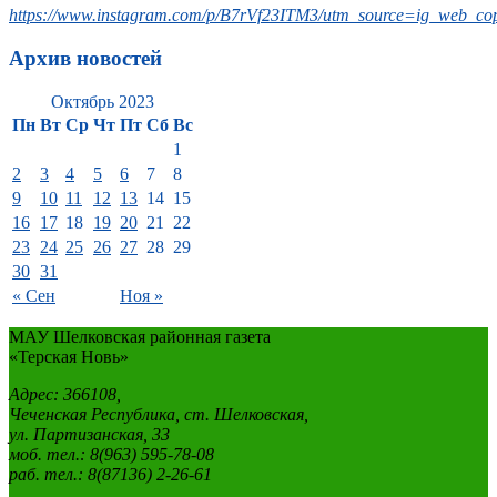
https://www.instagram.com/p/B7rVf23ITM3/utm_source=ig_web_cop
Архив новостей
Октябрь 2023
Пн
Вт
Ср
Чт
Пт
Сб
Вс
1
2
3
4
5
6
7
8
9
10
11
12
13
14
15
16
17
18
19
20
21
22
23
24
25
26
27
28
29
30
31
« Сен
Ноя »
МАУ Шелковская районная газета
«Терская Новь»
Адрес: 366108,
Чеченская Республика, ст. Шелковская,
ул. Партизанская, 33
моб. тел.: 8(963) 595-78-08
раб. тел.: 8(87136) 2-26-61