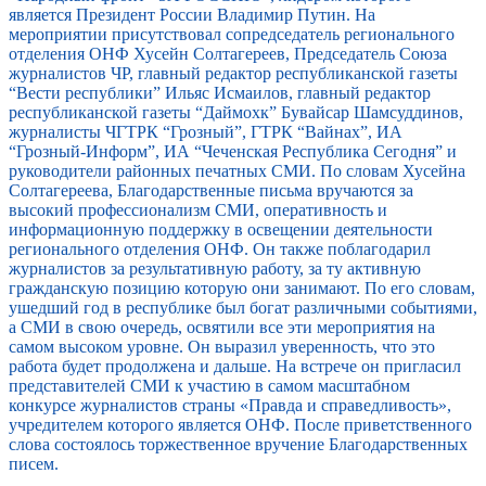
является Президент России Владимир Путин. На
мероприятии присутствовал сопредседатель регионального
отделения ОНФ Хусейн Солтагереев, Председатель Союза
журналистов ЧР, главный редактор республиканской газеты
“Вести республики” Ильяс Исмаилов, главный редактор
республиканской газеты “Даймохк” Бувайсар Шамсуддинов,
журналисты ЧГТРК “Грозный”, ГТРК “Вайнах”, ИА
“Грозный-Информ”, ИА “Чеченская Республика Сегодня” и
руководители районных печатных СМИ. По словам Хусейна
Солтагереева, Благодарственные письма вручаются за
высокий профессионализм СМИ, оперативность и
информационную поддержку в освещении деятельности
регионального отделения ОНФ. Он также поблагодарил
журналистов за результативную работу, за ту активную
гражданскую позицию которую они занимают. По его словам,
ушедший год в республике был богат различными событиями,
а СМИ в свою очередь, освятили все эти мероприятия на
самом высоком уровне. Он выразил уверенность, что это
работа будет продолжена и дальше. На встрече он пригласил
представителей СМИ к участию в самом масштабном
конкурсе журналистов страны «Правда и справедливость»,
учредителем которого является ОНФ. После приветственного
слова состоялось торжественное вручение Благодарственных
писем.