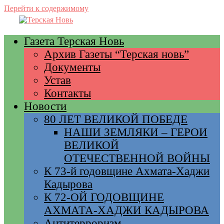
Перейти к содержимому
Газета Терская Новь
Архив Газеты “Терская новь”
Документы
Устав
Контакты
Новости
80 ЛЕТ ВЕЛИКОЙ ПОБЕДЕ
НАШИ ЗЕМЛЯКИ – ГЕРОИ
ВЕЛИКОЙ
ОТЕЧЕСТВЕННОЙ ВОЙНЫ
К 73-й годовщине Ахмата-Хаджи
Кадырова
К 72-ОЙ ГОДОВЩИНЕ
АХМАТА-ХАДЖИ КАДЫРОВА
Антитерроризм