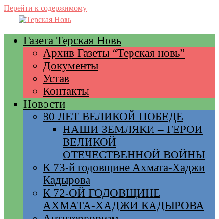
Перейти к содержимому
Газета Терская Новь
Архив Газеты “Терская новь”
Документы
Устав
Контакты
Новости
80 ЛЕТ ВЕЛИКОЙ ПОБЕДЕ
НАШИ ЗЕМЛЯКИ – ГЕРОИ
ВЕЛИКОЙ
ОТЕЧЕСТВЕННОЙ ВОЙНЫ
К 73-й годовщине Ахмата-Хаджи
Кадырова
К 72-ОЙ ГОДОВЩИНЕ
АХМАТА-ХАДЖИ КАДЫРОВА
Антитерроризм