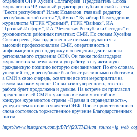
отделения ОНФ Хусейн Солтагереев, Председатель Союза
журналистов ЧР, главный редактор республиканской газеты
“Вести республики” Ильяс Исмаилов, главный редактор
республиканской газеты “Даймохк” Бувайсар Шамсуддинов,
журналисты ЧГТРК “Грозный”, ГТРК “Вайнах”, ИА
“Грозный-Информ”, ИА “Чеченская Республика Сегодня” и
руководители районных печатных СМИ. По словам Хусейна
Солтагереева, Благодарственные письма вручаются за
высокий профессионализм СМИ, оперативность и
информационную поддержку в освещении деятельности
регионального отделения ОНФ. Он также поблагодарил
журналистов за результативную работу, за ту активную
гражданскую позицию которую они занимают. По его словам,
ушедший год в республике был богат различными событиями,
а СМИ в свою очередь, освятили все эти мероприятия на
самом высоком уровне. Он выразил уверенность, что это
работа будет продолжена и дальше. На встрече он пригласил
представителей СМИ к участию в самом масштабном
конкурсе журналистов страны «Правда и справедливость»,
учредителем которого является ОНФ. После приветственного
слова состоялось торжественное вручение Благодарственных
писем.
https://www.instagram.com/p/B7rVf23ITM3/utm_source=ig_web_cop