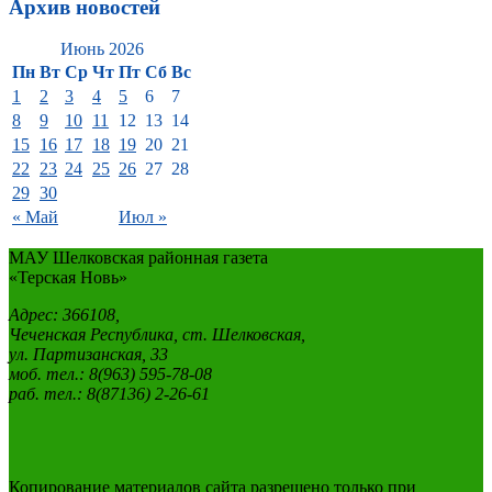
Архив новостей
Июнь 2026
Пн
Вт
Ср
Чт
Пт
Сб
Вс
1
2
3
4
5
6
7
8
9
10
11
12
13
14
15
16
17
18
19
20
21
22
23
24
25
26
27
28
29
30
« Май
Июл »
МАУ Шелковская районная газета
«Терская Новь»
Адрес: 366108,
Чеченская Республика, ст. Шелковская,
ул. Партизанская, 33
моб. тел.: 8(963) 595-78-08
раб. тел.: 8(87136) 2-26-61
Копирование материалов сайта разрешено только при