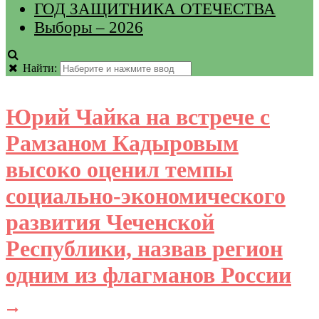
ГОД ЗАЩИТНИКА ОТЕЧЕСТВА
Выборы – 2026
Найти:
Юрий Чайка на встрече с
Рамзаном Кадыровым
высоко оценил темпы
социально-экономического
развития Чеченской
Республики, назвав регион
одним из флагманов России