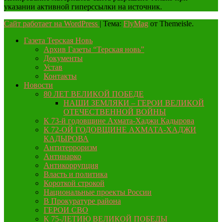
указании активной гиперссылки на источник.
Сайт работает на WordPress
|
Тема:
FlyMag
от Themeisle.
Газета Терская Новь
Архив Газеты “Терская новь”
Документы
Устав
Контакты
Новости
80 ЛЕТ ВЕЛИКОЙ ПОБЕДЕ
НАШИ ЗЕМЛЯКИ – ГЕРОИ ВЕЛИКОЙ
ОТЕЧЕСТВЕННОЙ ВОЙНЫ
К 73-й годовщине Ахмата-Хаджи Кадырова
К 72-ОЙ ГОДОВЩИНЕ АХМАТА-ХАДЖИ
КАДЫРОВА
Антитерроризм
Антинарко
Антикоррупция
Власть и политика
Короткой строкой
Национальные проекты России
В Прокуратуре района
ГЕРОИ СВО
К 75-ЛЕТИЮ ВЕЛИКОЙ ПОБЕДЫ