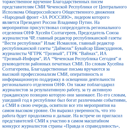
торжественное вручение Благодарственных писем
представителям СМИ Чеченской Республики от Центрального
Исполкома Общероссийского Общественного движения
«Народный фронт «ЗА РОССИЮ», лидером которого
является Президент России Владимир Путин. На
мероприятии присутствовал сопредседатель регионального
отделения ОНФ Хусейн Солтагереев, Председатель Союза
журналистов ЧР, главный редактор республиканской газеты
“Вести республики” Ильяс Исмаилов, главный редактор
республиканской газеты “Даймохк” Бувайсар Шамсуддинов,
журналисты ЧГТРК “Грозный”, ГТРК “Вайнах”, ИА
“Грозный-Информ”, ИА “Чеченская Республика Сегодня” и
руководители районных печатных СМИ. По словам Хусейна
Солтагереева, Благодарственные письма вручаются за
высокий профессионализм СМИ, оперативность и
информационную поддержку в освещении деятельности
регионального отделения ОНФ. Он также поблагодарил
журналистов за результативную работу, за ту активную
гражданскую позицию которую они занимают. По его словам,
ушедший год в республике был богат различными событиями,
а СМИ в свою очередь, освятили все эти мероприятия на
самом высоком уровне. Он выразил уверенность, что это
работа будет продолжена и дальше. На встрече он пригласил
представителей СМИ к участию в самом масштабном
конкурсе журналистов страны «Правда и справедливость»,