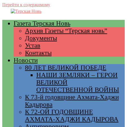
Перейти к содержимому
Газета Терская Новь
Архив Газеты “Терская новь”
Документы
Устав
Контакты
Новости
80 ЛЕТ ВЕЛИКОЙ ПОБЕДЕ
НАШИ ЗЕМЛЯКИ – ГЕРОИ
ВЕЛИКОЙ
ОТЕЧЕСТВЕННОЙ ВОЙНЫ
К 73-й годовщине Ахмата-Хаджи
Кадырова
К 72-ОЙ ГОДОВЩИНЕ
АХМАТА-ХАДЖИ КАДЫРОВА
Антитерроризм