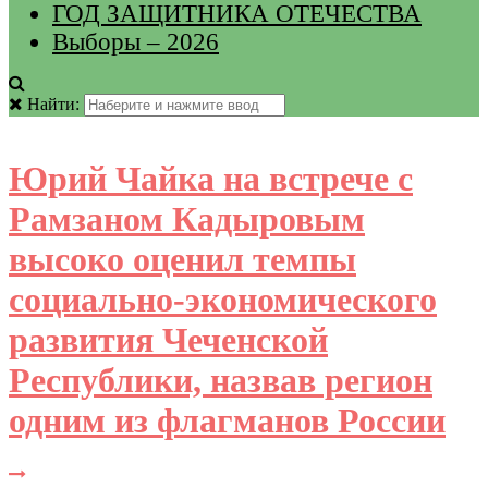
ГОД ЗАЩИТНИКА ОТЕЧЕСТВА
Выборы – 2026
Найти:
Юрий Чайка на встрече с
Рамзаном Кадыровым
высоко оценил темпы
социально-экономического
развития Чеченской
Республики, назвав регион
одним из флагманов России