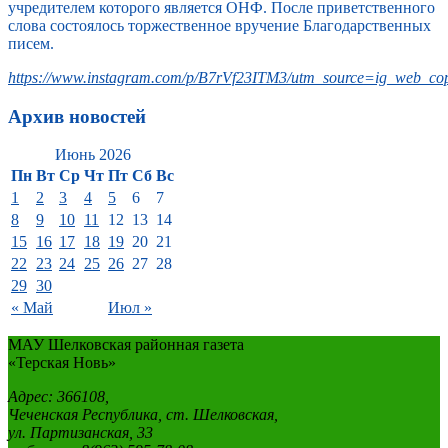
учредителем которого является ОНФ. После приветственного
слова состоялось торжественное вручение Благодарственных
писем.
https://www.instagram.com/p/B7rVf23ITM3/utm_source=ig_web_cop
Архив новостей
Июнь 2026
Пн
Вт
Ср
Чт
Пт
Сб
Вс
1
2
3
4
5
6
7
8
9
10
11
12
13
14
15
16
17
18
19
20
21
22
23
24
25
26
27
28
29
30
« Май
Июл »
МАУ Шелковская районная газета
«Терская Новь»
Адрес: 366108,
Чеченская Республика, ст. Шелковская,
ул. Партизанская, 33