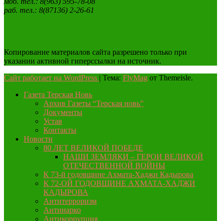
моб. тел.: 8(963) 595-78-08
раб. тел.: 8(87136) 2-26-61
Копирование материалов сайта разрешено только при
указании активной гиперссылки на источник.
Сайт работает на WordPress
|
Тема:
FlyMag
от Themeisle.
Газета Терская Новь
Архив Газеты “Терская новь”
Документы
Устав
Контакты
Новости
80 ЛЕТ ВЕЛИКОЙ ПОБЕДЕ
НАШИ ЗЕМЛЯКИ – ГЕРОИ ВЕЛИКОЙ
ОТЕЧЕСТВЕННОЙ ВОЙНЫ
К 73-й годовщине Ахмата-Хаджи Кадырова
К 72-ОЙ ГОДОВЩИНЕ АХМАТА-ХАДЖИ
КАДЫРОВА
Антитерроризм
Антинарко
Антикоррупция