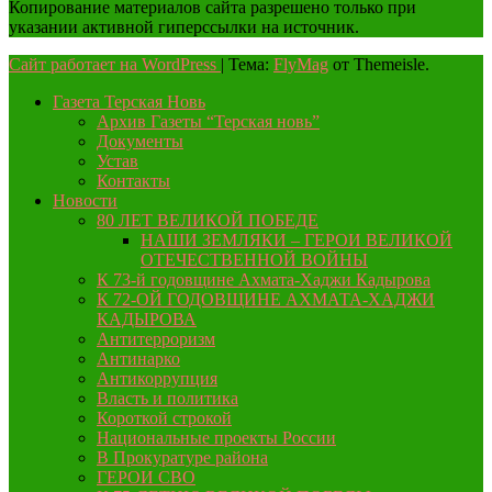
Копирование материалов сайта разрешено только при
указании активной гиперссылки на источник.
Сайт работает на WordPress
|
Тема:
FlyMag
от Themeisle.
Газета Терская Новь
Архив Газеты “Терская новь”
Документы
Устав
Контакты
Новости
80 ЛЕТ ВЕЛИКОЙ ПОБЕДЕ
НАШИ ЗЕМЛЯКИ – ГЕРОИ ВЕЛИКОЙ
ОТЕЧЕСТВЕННОЙ ВОЙНЫ
К 73-й годовщине Ахмата-Хаджи Кадырова
К 72-ОЙ ГОДОВЩИНЕ АХМАТА-ХАДЖИ
КАДЫРОВА
Антитерроризм
Антинарко
Антикоррупция
Власть и политика
Короткой строкой
Национальные проекты России
В Прокуратуре района
ГЕРОИ СВО