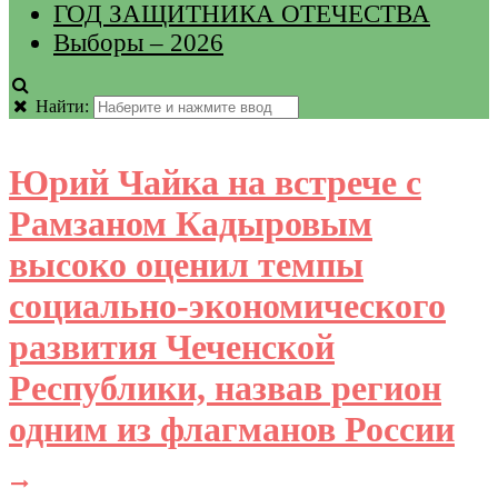
ГОД ЗАЩИТНИКА ОТЕЧЕСТВА
Выборы – 2026
Найти:
Юрий Чайка на встрече с
Рамзаном Кадыровым
высоко оценил темпы
социально-экономического
развития Чеченской
Республики, назвав регион
одним из флагманов России