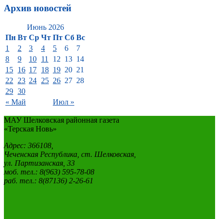
Архив новостей
Июнь 2026
Пн
Вт
Ср
Чт
Пт
Сб
Вс
1
2
3
4
5
6
7
8
9
10
11
12
13
14
15
16
17
18
19
20
21
22
23
24
25
26
27
28
29
30
« Май
Июл »
МАУ Шелковская районная газета
«Терская Новь»
Адрес: 366108,
Чеченская Республика, ст. Шелковская,
ул. Партизанская, 33
моб. тел.: 8(963) 595-78-08
раб. тел.: 8(87136) 2-26-61