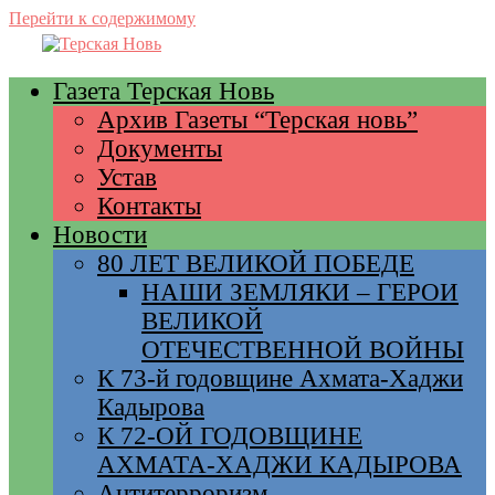
Перейти к содержимому
Газета Терская Новь
Архив Газеты “Терская новь”
Документы
Устав
Контакты
Новости
80 ЛЕТ ВЕЛИКОЙ ПОБЕДЕ
НАШИ ЗЕМЛЯКИ – ГЕРОИ
ВЕЛИКОЙ
ОТЕЧЕСТВЕННОЙ ВОЙНЫ
К 73-й годовщине Ахмата-Хаджи
Кадырова
К 72-ОЙ ГОДОВЩИНЕ
АХМАТА-ХАДЖИ КАДЫРОВА
Антитерроризм