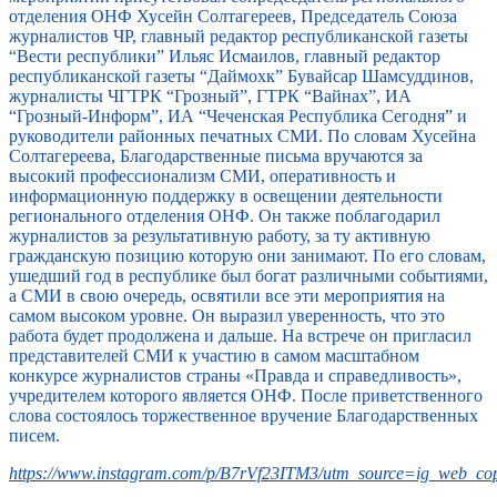
отделения ОНФ Хусейн Солтагереев, Председатель Союза
журналистов ЧР, главный редактор республиканской газеты
“Вести республики” Ильяс Исмаилов, главный редактор
республиканской газеты “Даймохк” Бувайсар Шамсуддинов,
журналисты ЧГТРК “Грозный”, ГТРК “Вайнах”, ИА
“Грозный-Информ”, ИА “Чеченская Республика Сегодня” и
руководители районных печатных СМИ. По словам Хусейна
Солтагереева, Благодарственные письма вручаются за
высокий профессионализм СМИ, оперативность и
информационную поддержку в освещении деятельности
регионального отделения ОНФ. Он также поблагодарил
журналистов за результативную работу, за ту активную
гражданскую позицию которую они занимают. По его словам,
ушедший год в республике был богат различными событиями,
а СМИ в свою очередь, освятили все эти мероприятия на
самом высоком уровне. Он выразил уверенность, что это
работа будет продолжена и дальше. На встрече он пригласил
представителей СМИ к участию в самом масштабном
конкурсе журналистов страны «Правда и справедливость»,
учредителем которого является ОНФ. После приветственного
слова состоялось торжественное вручение Благодарственных
писем.
https://www.instagram.com/p/B7rVf23ITM3/utm_source=ig_web_cop