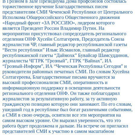
В Грозном в Зале Президиума Дома профсоюзов состоялась
торжественное вручение Благодарственных писем
представителям СМИ Чеченской Республики от Центрального
Исполкома Общероссийского Общественного движения
«Народный фронт «ЗА РОССИЮ», лидером которого
является Президент России Владимир Путин. На
мероприятии присутствовал сопредседатель регионального
отделения ОНФ Хусейн Солтагереев, Председатель Союза
журналистов ЧР, главный редактор республиканской газеты
“Вести республики” Ильяс Исмаилов, главный редактор
республиканской газеты “Даймохк” Бувайсар Шамсуддинов,
журналисты ЧГТРК “Грозный”, ГТРК “Вайнах”, ИА
“Грозный-Информ”, ИА “Чеченская Республика Сегодня” и
руководители районных печатных СМИ. По словам Хусейна
Солтагереева, Благодарственные письма вручаются за
высокий профессионализм СМИ, оперативность и
информационную поддержку в освещении деятельности
регионального отделения ОНФ. Он также поблагодарил
журналистов за результативную работу, за ту активную
гражданскую позицию которую они занимают. По его словам,
ушедший год в республике был богат различными событиями,
а СМИ в свою очередь, освятили все эти мероприятия на
самом высоком уровне. Он выразил уверенность, что это
работа будет продолжена и дальше. На встрече он пригласил
представителей СМИ к участию в самом масштабном