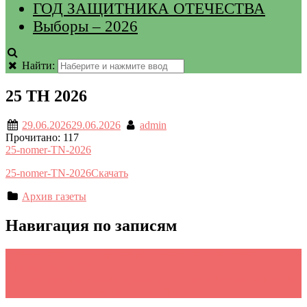
ГОД ЗАЩИТНИКА ОТЕЧЕСТВА
Выборы – 2026
Найти:
25 ТН 2026
29.06.2026
29.06.2026
admin
Прочитано:
117
25-nomer-TN-2026
25-nomer-TN-2026
Скачать
Архив газеты
Навигация по записям
←
Рамзан Кадыров провел расширенное совещание
Правительства ЧР
Грозненские школьники приняли участие в фестивале детства
и юности «Фестиваль Движения Первых»
→