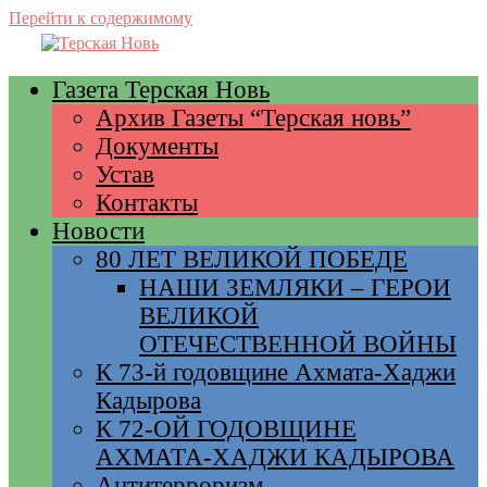
Перейти к содержимому
Газета Терская Новь
Архив Газеты “Терская новь”
Документы
Устав
Контакты
Новости
80 ЛЕТ ВЕЛИКОЙ ПОБЕДЕ
НАШИ ЗЕМЛЯКИ – ГЕРОИ
ВЕЛИКОЙ
ОТЕЧЕСТВЕННОЙ ВОЙНЫ
К 73-й годовщине Ахмата-Хаджи
Кадырова
К 72-ОЙ ГОДОВЩИНЕ
АХМАТА-ХАДЖИ КАДЫРОВА
Антитерроризм