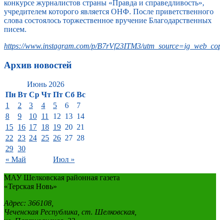
конкурсе журналистов страны «Правда и справедливость»,
учредителем которого является ОНФ. После приветственного
слова состоялось торжественное вручение Благодарственных
писем.
https://www.instagram.com/p/B7rVf23ITM3/utm_source=ig_web_cop
Архив новостей
Июнь 2026
Пн
Вт
Ср
Чт
Пт
Сб
Вс
1
2
3
4
5
6
7
8
9
10
11
12
13
14
15
16
17
18
19
20
21
22
23
24
25
26
27
28
29
30
« Май
Июл »
МАУ Шелковская районная газета
«Терская Новь»
Адрес: 366108,
Чеченская Республика, ст. Шелковская,