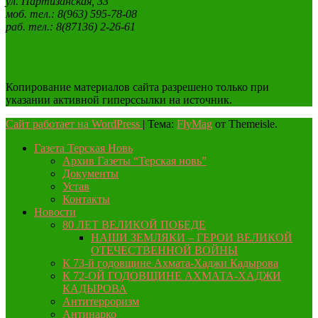
ул. Партизанская, 33
моб. тел.: 8(963) 595-78-08
раб. тел.: 8(87136) 2-26-61
Копирование материалов сайта разрешено только при
указании активной гиперссылки на источник.
Сайт работает на WordPress
|
Тема:
FlyMag
от Themeisle.
Газета Терская Новь
Архив Газеты “Терская новь”
Документы
Устав
Контакты
Новости
80 ЛЕТ ВЕЛИКОЙ ПОБЕДЕ
НАШИ ЗЕМЛЯКИ – ГЕРОИ ВЕЛИКОЙ
ОТЕЧЕСТВЕННОЙ ВОЙНЫ
К 73-й годовщине Ахмата-Хаджи Кадырова
К 72-ОЙ ГОДОВЩИНЕ АХМАТА-ХАДЖИ
КАДЫРОВА
Антитерроризм
Антинарко