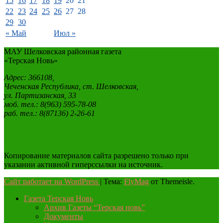
15
16
17
18
19
20
21
22
23
24
25
26
27
28
29
30
« Май
Июл »
МАУ Шелковская районная газета
«Терская Новь»
Адрес: 366108,
Чеченская Республика, ст. Шелковская,
ул. Партизанская, 33
моб. тел.: 8(963) 595-78-08
раб. тел.: 8(87136) 2-26-61
Копирование материалов сайта разрешено только при
указании активной гиперссылки на источник.
Сайт работает на WordPress
|
Тема:
FlyMag
от Themeisle.
Газета Терская Новь
Архив Газеты “Терская новь”
Документы