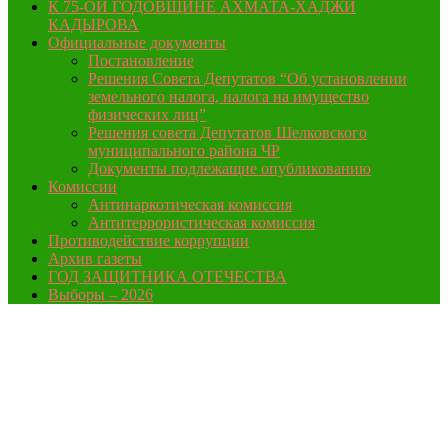
К 75-ОЙ ГОДОВЩИНЕ АХМАТА-ХАДЖИ
КАДЫРОВА
Официальные документы
Постановление
Решения Совета Депутатов “Об установлении
земельного налога, налога на имущество
физических лиц”
Решения совета Депутатов Шелковского
муниципального района ЧР
Документы подлежащие опубликованию
Комиссии
Антинаркотическая комиссия
Антитеррористическая комиссия
Противодействие коррупции
Архив газеты
ГОД ЗАЩИТНИКА ОТЕЧЕСТВА
Выборы – 2026