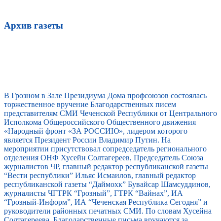
Архив газеты
В Грозном в Зале Президиума Дома профсоюзов состоялась
торжественное вручение Благодарственных писем
представителям СМИ Чеченской Республики от Центрального
Исполкома Общероссийского Общественного движения
«Народный фронт «ЗА РОССИЮ», лидером которого
является Президент России Владимир Путин. На
мероприятии присутствовал сопредседатель регионального
отделения ОНФ Хусейн Солтагереев, Председатель Союза
журналистов ЧР, главный редактор республиканской газеты
“Вести республики” Ильяс Исмаилов, главный редактор
республиканской газеты “Даймохк” Бувайсар Шамсуддинов,
журналисты ЧГТРК “Грозный”, ГТРК “Вайнах”, ИА
“Грозный-Информ”, ИА “Чеченская Республика Сегодня” и
руководители районных печатных СМИ. По словам Хусейна
Солтагереева, Благодарственные письма вручаются за