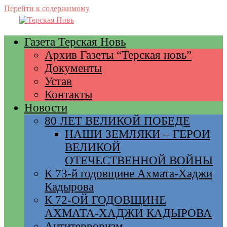
Перейти к содержимому
Газета Терская Новь
Архив Газеты “Терская новь”
Документы
Устав
Контакты
Новости
80 ЛЕТ ВЕЛИКОЙ ПОБЕДЕ
НАШИ ЗЕМЛЯКИ – ГЕРОИ
ВЕЛИКОЙ
ОТЕЧЕСТВЕННОЙ ВОЙНЫ
К 73-й годовщине Ахмата-Хаджи
Кадырова
К 72-ОЙ ГОДОВЩИНЕ
АХМАТА-ХАДЖИ КАДЫРОВА
Антитерроризм