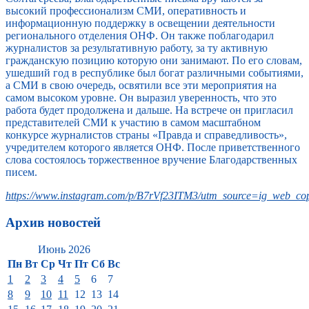
высокий профессионализм СМИ, оперативность и
информационную поддержку в освещении деятельности
регионального отделения ОНФ. Он также поблагодарил
журналистов за результативную работу, за ту активную
гражданскую позицию которую они занимают. По его словам,
ушедший год в республике был богат различными событиями,
а СМИ в свою очередь, освятили все эти мероприятия на
самом высоком уровне. Он выразил уверенность, что это
работа будет продолжена и дальше. На встрече он пригласил
представителей СМИ к участию в самом масштабном
конкурсе журналистов страны «Правда и справедливость»,
учредителем которого является ОНФ. После приветственного
слова состоялось торжественное вручение Благодарственных
писем.
https://www.instagram.com/p/B7rVf23ITM3/utm_source=ig_web_cop
Архив новостей
Июнь 2026
Пн
Вт
Ср
Чт
Пт
Сб
Вс
1
2
3
4
5
6
7
8
9
10
11
12
13
14