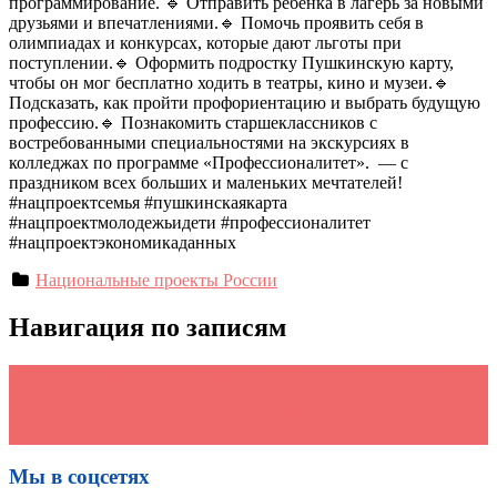
программирование. 🔹 Отправить ребёнка в лагерь за новыми
друзьями и впечатлениями.🔹 Помочь проявить себя в
олимпиадах и конкурсах, которые дают льготы при
поступлении.🔹 Оформить подростку Пушкинскую карту,
чтобы он мог бесплатно ходить в театры, кино и музеи.🔹
Подсказать, как пройти профориентацию и выбрать будущую
профессию.🔹 Познакомить старшеклассников с
востребованными специальностями на экскурсиях в
колледжах по программе «Профессионалитет». — с
праздником всех больших и маленьких мечтателей!
#нацпроектсемья #пушкинскаякарта
#нацпроектмолодежьидети #профессионалитет
#нацпроектэкономикаданных
Национальные проекты России
Навигация по записям
←
Учитель навсегда: в России растет интерес к профессии
педагога
Подобрать идеальный лагерь для ребёнка теперь можно на
Госуслугах
→
Мы в соцсетях