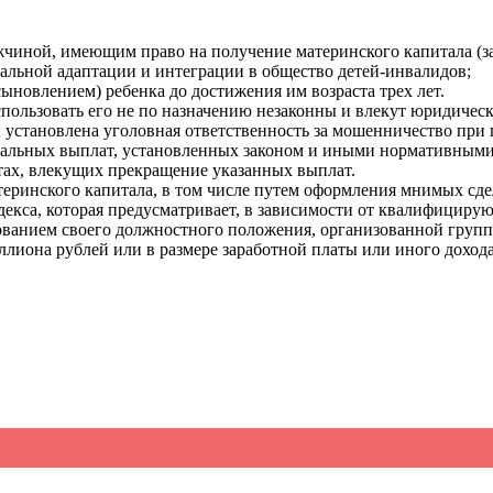
иной, имеющим право на получение материнского капитала (з
иальной адаптации и интеграции в общество детей-инвалидов;
ыновлением) ребенка до достижения им возраста трех лет.
ользовать его не по назначению незаконны и влекут юридическ
 установлена уголовная ответственность за мошенничество при 
иальных выплат, установленных законом и иными нормативными
тах, влекущих прекращение указанных выплат.
теринского капитала, в том числе путем оформления мнимых сд
декса, которая предусматривает, в зависимости от квалифициру
зованием своего должностного положения, организованной группо
лиона рублей или в размере заработной платы или иного дохода з
ПЦИОННОМ ЗАКОНОДАТЕЛЬСТВЕ
НИЯ ПРОЦЕДУРЫ МЕДИАЦИИ В ГРАЖДАНСКОМ ПРОЦЕС