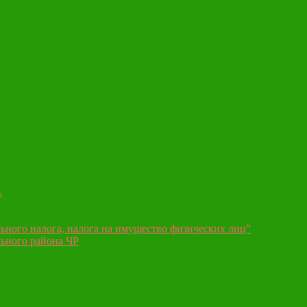
А
ьного налога, налога на имущество физических лиц”
ьного района ЧР