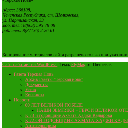
«Терская Новь»
Адрес: 366108,
Чеченская Республика, ст. Шелковская,
ул. Партизанская, 33
моб. тел.: 8(963) 595-78-08
раб. тел.: 8(87136) 2-26-61
Копирование материалов сайта разрешено только при указании
Сайт работает на WordPress
|
Тема:
FlyMag
от Themeisle.
Газета Терская Новь
Архив Газеты “Терская новь”
Документы
Устав
Контакты
Новости
80 ЛЕТ ВЕЛИКОЙ ПОБЕДЕ
НАШИ ЗЕМЛЯКИ – ГЕРОИ ВЕЛИКОЙ ОТ
К 73-й годовщине Ахмата-Хаджи Кадырова
К 72-ОЙ ГОДОВЩИНЕ АХМАТА-ХАДЖИ КАД
Антитерроризм