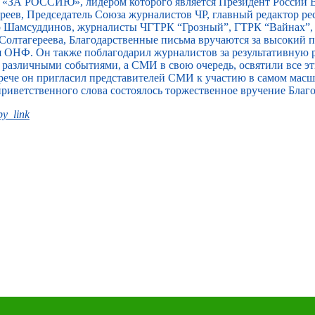
«ЗА РОССИЮ», лидером которого является Президент России В
еев, Председатель Союза журналистов ЧР, главный редактор ре
ар Шамсуддинов, журналисты ЧГТРК “Грозный”, ГТРК “Вайнах”
Солтагереева, Благодарственные письма вручаются за высокий
я ОНФ. Он также поблагодарил журналистов за результативную 
т различными событиями, а СМИ в свою очередь, освятили все э
встрече он пригласил представителей СМИ к участию в самом ма
приветственного слова состоялось торжественное вручение Благ
y_link