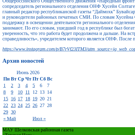
Общероссийского Общественного движения «Народный фронт 
сопредседатель регионального отделения ОНФ Хусейн Солтагер
главный редактор республиканской газеты “Даймохк” Бувайс
и руководители районных печатных СМИ. По словам Хусейна 
поддержку в освещении деятельности регионального отделени
занимают. По его словам, ушедший год в республике был бога
уверенность, что это работа будет продолжена и дальше. На 
справедливость», учредителем которого является ОНФ. После 
https://www.instagram.com/p/B7rVf23ITM3/utm_source=ig_web_cop
Архив новостей
Июнь 2026
Пн
Вт
Ср
Чт
Пт
Сб
Вс
1
2
3
4
5
6
7
8
9
10
11
12
13
14
15
16
17
18
19
20
21
22
23
24
25
26
27
28
29
30
« Май
Июл »
МАУ Шелковская районная газета