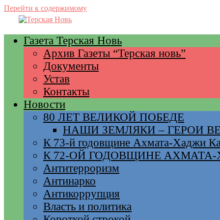
Перейти к содержимому
Газета Терская Новь
Архив Газеты “Терская новь”
Документы
Устав
Контакты
Новости
80 ЛЕТ ВЕЛИКОЙ ПОБЕДЕ
НАШИ ЗЕМЛЯКИ – ГЕРОИ 
К 73-й годовщине Ахмата-Хаджи К
К 72-ОЙ ГОДОВЩИНЕ АХМАТА
Антитерроризм
Антинарко
Антикоррупция
Власть и политика
Короткой строкой