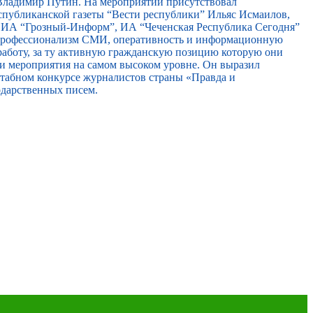
ладимир Путин. На мероприятии присутствовал
спубликанской газеты “Вести республики” Ильяс Исмаилов,
, ИА “Грозный-Информ”, ИА “Чеченская Республика Сегодня”
 профессионализм СМИ, оперативность и информационную
работу, за ту активную гражданскую позицию которую они
ти мероприятия на самом высоком уровне. Он выразил
сштабном конкурсе журналистов страны «Правда и
одарственных писем.