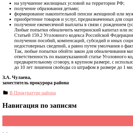
на улучшение жилищных условий на территории РФ;
получение образования детьми;
формирование накопительной пенсии женщиной или мужч
приобретение товаров и услуг, предназначенных для соц
получение ежемесячной выплаты в связи с рождением (ус
Любые попытки обналичить материнский капитал или исп
Статьей 159.2 Уголовного кодекса Российской Федерации
получении пособий, компенсаций, субсидий и иных соц
недостоверных сведений, а равно путем умолчания о фак
Так, любые попытки обойти закон для обналичивания ма
ответственность по вышеуказанной статье Уголовного ко
предварительному сговору, в крупном размере, с исполь
до 10 лет лишения свободы со штрафом в размере до 1 мил
З.А. Чулаева,
заместитель прокурора района
В Прокуратуре района
Навигация по записям
←
ПОНЯТИЕ «КОНФЛИКТ ИНТЕРЕСОВ» В АНТИКОРРУ
ПОРЯДОК УРЕГУЛИРОВАНИЯ СПОРА ПУТЁМ ПРОВЕДЕ