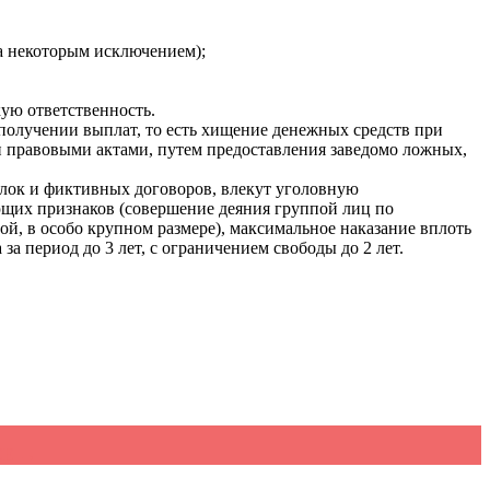
а некоторым исключением);
ую ответственность.
получении выплат, то есть хищение денежных средств при
 правовыми актами, путем предоставления заведомо ложных,
елок и фиктивных договоров, влекут уголовную
ющих признаков (совершение деяния группой лиц по
й, в особо крупном размере), максимальное наказание вплоть
а период до 3 лет, с ограничением свободы до 2 лет.
СЕ
→