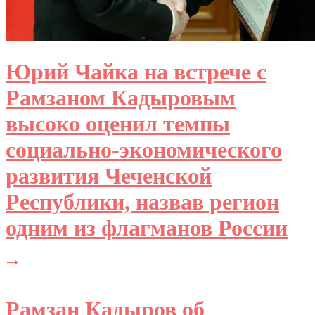
Юрий Чайка на встрече с
Рамзаном Кадыровым
высоко оценил темпы
социально-экономического
развития Чеченской
Республики, назвав регион
одним из флагманов России
Рамзан Кадыров об