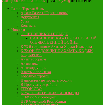
Сайт работает на WordPress
|
Тема:
FlyMag
от Themeisle.
Газета Терская Новь
Архив Газеты “Терская новь”
Документы
Устав
Контакты
Новости
80 ЛЕТ ВЕЛИКОЙ ПОБЕДЕ
НАШИ ЗЕМЛЯКИ – ГЕРОИ ВЕЛИКОЙ
ОТЕЧЕСТВЕННОЙ ВОЙНЫ
К 73-й годовщине Ахмата-Хаджи Кадырова
К 72-ОЙ ГОДОВЩИНЕ АХМАТА-ХАДЖИ
КАДЫРОВА
Антитерроризм
Антинарко
Антикоррупция
Власть и политика
Короткой строкой
Национальные проекты России
В Прокуратуре района
ГЕРОИ СВО
К 75-ЛЕТИЮ ВЕЛИКОЙ ПОБЕДЫ
ОНФ по ЧР сообщает
ЦУР Чеченской Республики