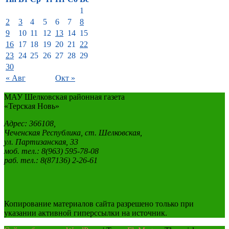
1
2
3
4
5
6
7
8
9
10
11
12
13
14
15
16
17
18
19
20
21
22
23
24
25
26
27
28
29
30
« Авг
Окт »
МАУ Шелковская районная газета
«Терская Новь»
Адрес: 366108,
Чеченская Республика, ст. Шелковская,
ул. Партизанская, 33
моб. тел.: 8(963) 595-78-08
раб. тел.: 8(87136) 2-26-61
Копирование материалов сайта разрешено только при
указании активной гиперссылки на источник.