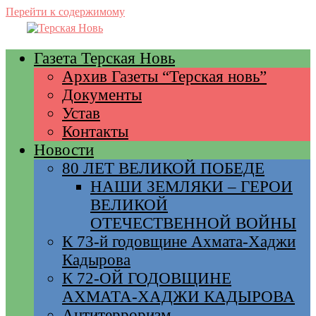
Перейти к содержимому
Газета Терская Новь
Архив Газеты “Терская новь”
Документы
Устав
Контакты
Новости
80 ЛЕТ ВЕЛИКОЙ ПОБЕДЕ
НАШИ ЗЕМЛЯКИ – ГЕРОИ
ВЕЛИКОЙ
ОТЕЧЕСТВЕННОЙ ВОЙНЫ
К 73-й годовщине Ахмата-Хаджи
Кадырова
К 72-ОЙ ГОДОВЩИНЕ
АХМАТА-ХАДЖИ КАДЫРОВА
Антитерроризм