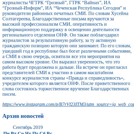
журналисты ЧГТРК “Грозный”, ГТРК “Вайнах”, ИА
“Грозный-Информ”, ИА “Чеченская Республика Сегодня” и
руководители районных печатных СМИ. По словам Хусейна
Солтагереева, Благодарственные письма вручаются за
высокий профессионализм СМИ, оперативность и
информационную поддержку в освещении деятельности
регионального отделения ОНФ. Он также поблагодарил
журналистов за результативную работу, за ту активную
гражданскую позицию которую они занимают. По его словам,
ушедший год в республике был богат различными событиями,
а СМИ в свою очередь, освятили все эти мероприятия на
самом высоком уровне. Он выразил уверенность, что это
работа будет продолжена и дальше. На встрече он пригласил
представителей СМИ к участию в самом масштабном
конкурсе журналистов страны «Правда и справедливость»,
учредителем которого является ОНФ. После приветственного
слова состоялось торжественное вручение Благодарственных
писем.
https://www.instagram.com/p/B7rVf23ITM3/utm_source=ig_web_cop
Архив новостей
Сентябрь 2019
Пн
Вт
Ср
Чт
Пт
Сб
Вс