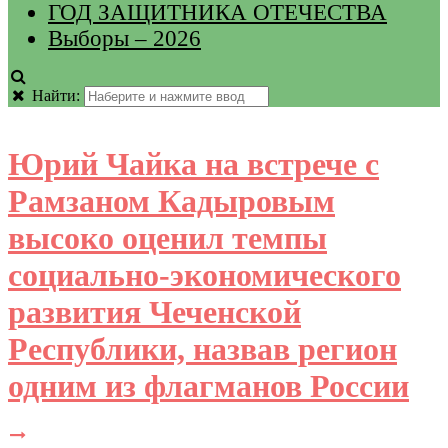
ГОД ЗАЩИТНИКА ОТЕЧЕСТВА
Выборы – 2026
Найти:
Юрий Чайка на встрече с
Рамзаном Кадыровым
высоко оценил темпы
социально-экономического
развития Чеченской
Республики, назвав регион
одним из флагманов России