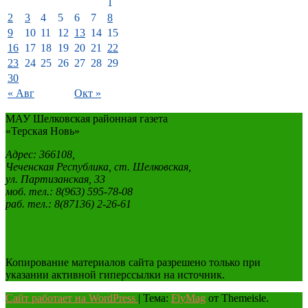
1
2
3
4
5
6
7
8
9
10
11
12
13
14
15
16
17
18
19
20
21
22
23
24
25
26
27
28
29
30
« Авг
Окт »
МАУ Шелковская районная газета
«Терская Новь»
Адрес: 366108,
Чеченская Республика, ст. Шелковская,
ул. Партизанская, 33
моб. тел.: 8(963) 595-78-08
раб. тел.: 8(87136) 2-26-61
Копирование материалов сайта разрешено только при
указании активной гиперссылки на источник.
Сайт работает на WordPress
|
Тема:
FlyMag
от Themeisle.