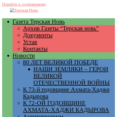
Перейти к содержимому
Газета Терская Новь
Архив Газеты “Терская новь”
Документы
Устав
Контакты
Новости
80 ЛЕТ ВЕЛИКОЙ ПОБЕДЕ
НАШИ ЗЕМЛЯКИ – ГЕРОИ
ВЕЛИКОЙ
ОТЕЧЕСТВЕННОЙ ВОЙНЫ
К 73-й годовщине Ахмата-Хаджи
Кадырова
К 72-ОЙ ГОДОВЩИНЕ
АХМАТА-ХАДЖИ КАДЫРОВА
Антитерроризм