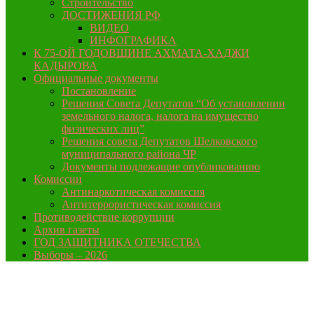
Строительство
ДОСТИЖЕНИЯ РФ
ВИДЕО
ИНФОГРАФИКА
К 75-ОЙ ГОДОВЩИНЕ АХМАТА-ХАДЖИ
КАДЫРОВА
Официальные документы
Постановление
Решения Совета Депутатов “Об установлении
земельного налога, налога на имущество
физических лиц”
Решения совета Депутатов Шелковского
муниципального района ЧР
Документы подлежащие опубликованию
Комиссии
Антинаркотическая комиссия
Антитеррористическая комиссия
Противодействие коррупции
Архив газеты
ГОД ЗАЩИТНИКА ОТЕЧЕСТВА
Выборы – 2026