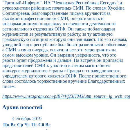
“Грозный-Информ”, ИА “Чеченская Республика Сегодня” и
руководители районных печатных СМИ. По словам Хусейна
Солтагереева, Благодарственные письма вручаются за
высокий профессионализм СМИ, оперативность и
информационную поддержку в освещении деятельности
регионального отделения ОНФ. Он также поблагодарил
журналистов за результативную работу, за ту активную
гражданскую позицию которую они занимают. По его словам,
ушедший год в республике был богат различными событиями,
а СМИ в свою очередь, освятили все эти мероприятия на
самом высоком уровне. Он выразил уверенность, что это
работа будет продолжена и дальше. На встрече он пригласил
представителей СМИ к участию в самом масштабном
конкурсе журналистов страны «Правда и справедливость»,
учредителем которого является ОНФ. После приветственного
слова состоялось торжественное вручение Благодарственных
писем.
https://www.instagram.com/p/B7rVf23ITM3/utm_source=ig_web_cop
Архив новостей
Сентябрь 2019
Пн
Вт
Ср
Чт
Пт
Сб
Вс