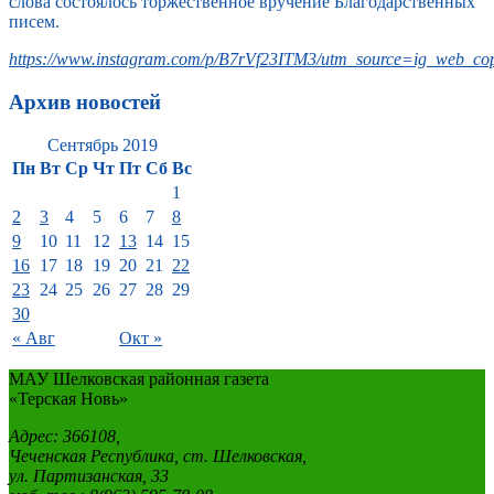
слова состоялось торжественное вручение Благодарственных
писем.
https://www.instagram.com/p/B7rVf23ITM3/utm_source=ig_web_cop
Архив новостей
Сентябрь 2019
Пн
Вт
Ср
Чт
Пт
Сб
Вс
1
2
3
4
5
6
7
8
9
10
11
12
13
14
15
16
17
18
19
20
21
22
23
24
25
26
27
28
29
30
« Авг
Окт »
МАУ Шелковская районная газета
«Терская Новь»
Адрес: 366108,
Чеченская Республика, ст. Шелковская,
ул. Партизанская, 33