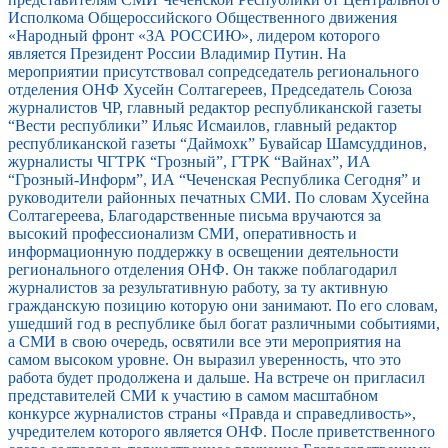
Исполкома Общероссийского Общественного движения
«Народный фронт «ЗА РОССИЮ», лидером которого
является Президент России Владимир Путин. На
мероприятии присутствовал сопредседатель регионального
отделения ОНФ Хусейн Солтагереев, Председатель Союза
журналистов ЧР, главный редактор республиканской газеты
“Вести республики” Ильяс Исмаилов, главный редактор
республиканской газеты “Даймохк” Бувайсар Шамсуддинов,
журналисты ЧГТРК “Грозный”, ГТРК “Вайнах”, ИА
“Грозный-Информ”, ИА “Чеченская Республика Сегодня” и
руководители районных печатных СМИ. По словам Хусейна
Солтагереева, Благодарственные письма вручаются за
высокий профессионализм СМИ, оперативность и
информационную поддержку в освещении деятельности
регионального отделения ОНФ. Он также поблагодарил
журналистов за результативную работу, за ту активную
гражданскую позицию которую они занимают. По его словам,
ушедший год в республике был богат различными событиями,
а СМИ в свою очередь, освятили все эти мероприятия на
самом высоком уровне. Он выразил уверенность, что это
работа будет продолжена и дальше. На встрече он пригласил
представителей СМИ к участию в самом масштабном
конкурсе журналистов страны «Правда и справедливость»,
учредителем которого является ОНФ. После приветственного