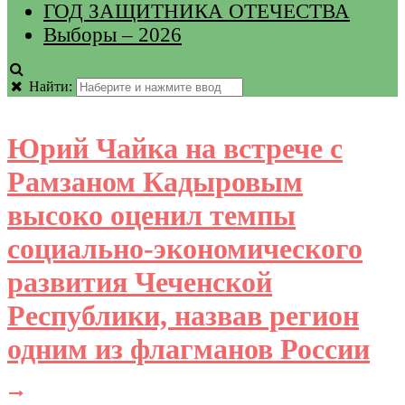
ГОД ЗАЩИТНИКА ОТЕЧЕСТВА
Выборы – 2026
Найти:
Юрий Чайка на встрече с
Рамзаном Кадыровым
высоко оценил темпы
социально-экономического
развития Чеченской
Республики, назвав регион
одним из флагманов России