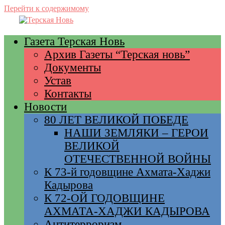
Перейти к содержимому
Газета Терская Новь
Архив Газеты “Терская новь”
Документы
Устав
Контакты
Новости
80 ЛЕТ ВЕЛИКОЙ ПОБЕДЕ
НАШИ ЗЕМЛЯКИ – ГЕРОИ
ВЕЛИКОЙ
ОТЕЧЕСТВЕННОЙ ВОЙНЫ
К 73-й годовщине Ахмата-Хаджи
Кадырова
К 72-ОЙ ГОДОВЩИНЕ
АХМАТА-ХАДЖИ КАДЫРОВА
Антитерроризм