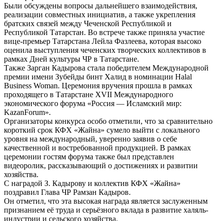
Были обсуждены вопросы дальнейшего взаимодействия,
реализации совместных инициатив, а также укрепления
братских связей между Чеченской Республикой и
Республикой Татарстан. Во встрече также приняла участие
вице-премьер Татарстана Лейла Фазлеева, которая высоко
оценила выступления чеченских творческих коллективов в
рамках Дней культуры ЧР в Татарстане.
Также Зарган Кадырова стала победителем Международной
премии имени Зубейды бинт Халид в номинации Halal
Business Woman. Церемония вручения прошла в рамках
проходящего в Татарстане XVII Международного
экономического форума «Россия — Исламский мир:
KazanForum».
Организаторы конкурса особо отметили, что за сравнительно
короткий срок КФХ «Жайна» сумело выйти с локального
уровня на международный, уверенно заявив о себе
качественной и востребованной продукцией. В рамках
церемонии гостям форума также был представлен
видеоролик, рассказывающий о достижениях и развитии
хозяйства.
С наградой З. Кадырову и коллектив КФХ «Жайна»
поздравил Глава ЧР Рамзан Кадыров.
Он отметил, что эта высокая награда является заслуженным
признанием её труда и серьёзного вклада в развитие халяль-
индустрии и сельского хозяйства.