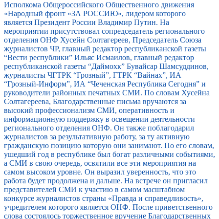
Исполкома Общероссийского Общественного движения
«Народный фронт «ЗА РОССИЮ», лидером которого
является Президент России Владимир Путин. На
мероприятии присутствовал сопредседатель регионального
отделения ОНФ Хусейн Солтагереев, Председатель Союза
журналистов ЧР, главный редактор республиканской газеты
“Вести республики” Ильяс Исмаилов, главный редактор
республиканской газеты “Даймохк” Бувайсар Шамсуддинов,
журналисты ЧГТРК “Грозный”, ГТРК “Вайнах”, ИА
“Грозный-Информ”, ИА “Чеченская Республика Сегодня” и
руководители районных печатных СМИ. По словам Хусейна
Солтагереева, Благодарственные письма вручаются за
высокий профессионализм СМИ, оперативность и
информационную поддержку в освещении деятельности
регионального отделения ОНФ. Он также поблагодарил
журналистов за результативную работу, за ту активную
гражданскую позицию которую они занимают. По его словам,
ушедший год в республике был богат различными событиями,
а СМИ в свою очередь, освятили все эти мероприятия на
самом высоком уровне. Он выразил уверенность, что это
работа будет продолжена и дальше. На встрече он пригласил
представителей СМИ к участию в самом масштабном
конкурсе журналистов страны «Правда и справедливость»,
учредителем которого является ОНФ. После приветственного
слова состоялось торжественное вручение Благодарственных