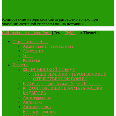
Копирование материалов сайта разрешено только при
указании активной гиперссылки на источник.
Сайт работает на WordPress
|
Тема:
FlyMag
от Themeisle.
Газета Терская Новь
Архив Газеты “Терская новь”
Документы
Устав
Контакты
Новости
80 ЛЕТ ВЕЛИКОЙ ПОБЕДЕ
НАШИ ЗЕМЛЯКИ – ГЕРОИ ВЕЛИКОЙ
ОТЕЧЕСТВЕННОЙ ВОЙНЫ
К 73-й годовщине Ахмата-Хаджи Кадырова
К 72-ОЙ ГОДОВЩИНЕ АХМАТА-ХАДЖИ
КАДЫРОВА
Антитерроризм
Антинарко
Антикоррупция
Власть и политика