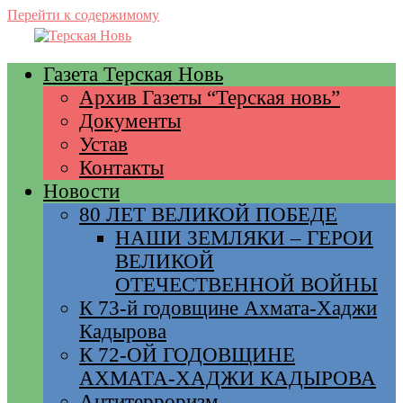
Перейти к содержимому
Газета Терская Новь
Архив Газеты “Терская новь”
Документы
Устав
Контакты
Новости
80 ЛЕТ ВЕЛИКОЙ ПОБЕДЕ
НАШИ ЗЕМЛЯКИ – ГЕРОИ
ВЕЛИКОЙ
ОТЕЧЕСТВЕННОЙ ВОЙНЫ
К 73-й годовщине Ахмата-Хаджи
Кадырова
К 72-ОЙ ГОДОВЩИНЕ
АХМАТА-ХАДЖИ КАДЫРОВА
Антитерроризм