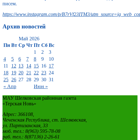
писем.
https://www.instagram.com/p/B7rVf23ITM3/utm_source=ig_web_cop
Архив новостей
Май 2026
Пн
Вт
Ср
Чт
Пт
Сб
Вс
1
2
3
4
5
6
7
8
9
10
11
12
13
14
15
16
17
18
19
20
21
22
23
24
25
26
27
28
29
30
31
« Апр
Июн »
МАУ Шелковская районная газета
«Терская Новь»
Адрес: 366108,
Чеченская Республика, ст. Шелковская,
ул. Партизанская, 33
моб. тел.: 8(963) 595-78-08
раб. тел.: 8(87136) 2-26-61