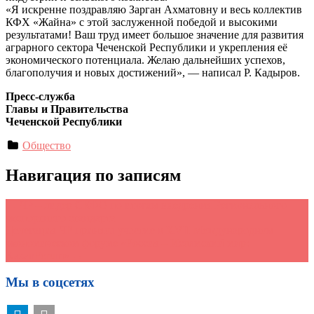
«Я искренне поздравляю Зарган Ахматовну и весь коллектив
КФХ «Жайна» с этой заслуженной победой и высокими
результатами! Ваш труд имеет большое значение для развития
аграрного сектора Чеченской Республики и укрепления её
экономического потенциала. Желаю дальнейших успехов,
благополучия и новых достижений», — написал Р. Кадыров.
Пресс-служба
Главы и Правительства
Чеченской Республики
Общество
Навигация по записям
←
ЧР – лидер СКФО по итогам внедрения Регионального
экспортного стандарта
Делегация ЧР приняла участие в XVII Международном
экономическом форуме «Россия – Исламский мир:
KazanForum»
→
Мы в соцсетях