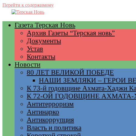
Перейти к содержимому
Газета Терская Новь
Архив Газеты “Терская новь”
Документы
Устав
Контакты
Новости
80 ЛЕТ ВЕЛИКОЙ ПОБЕДЕ
НАШИ ЗЕМЛЯКИ – ГЕРОИ 
К 73-й годовщине Ахмата-Хаджи К
К 72-ОЙ ГОДОВЩИНЕ АХМАТА
Антитерроризм
Антинарко
Антикоррупция
Власть и политика
Короткой строкой