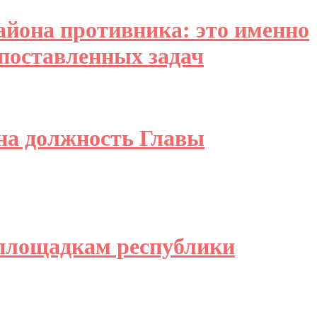
айона противника: это именно
 поставленных задач
на должность Главы
йплощадкам республики