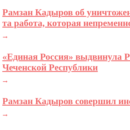
Рамзан Кадыров об уничтожен
та работа, которая непременн
«Единая Россия» выдвинула 
Чеченской Республики
Рамзан Кадыров совершил ин