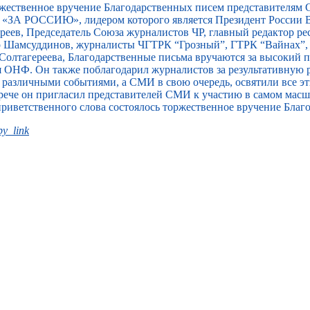
ржественное вручение Благодарственных писем представителям
«ЗА РОССИЮ», лидером которого является Президент России В
еев, Председатель Союза журналистов ЧР, главный редактор ре
ар Шамсуддинов, журналисты ЧГТРК “Грозный”, ГТРК “Вайнах”
Солтагереева, Благодарственные письма вручаются за высокий
я ОНФ. Он также поблагодарил журналистов за результативную 
т различными событиями, а СМИ в свою очередь, освятили все э
встрече он пригласил представителей СМИ к участию в самом ма
приветственного слова состоялось торжественное вручение Благ
y_link