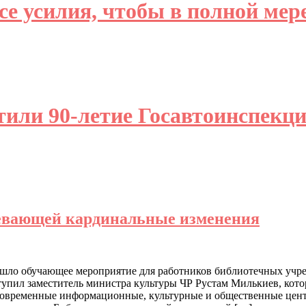
е усилия, чтобы в полной мере
тили 90-летие Госавтоинспек
певающей кардинальные изменения
шло обучающее мероприятие для работников библиотечных учре
л заместитель министра культуры ЧР Рустам Милькиев, котор
современные информационные, культурные и общественные цент