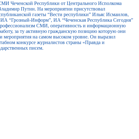
 СМИ Чеченской Республики от Центрального Исполкома
ладимир Путин. На мероприятии присутствовал
спубликанской газеты “Вести республики” Ильяс Исмаилов,
, ИА “Грозный-Информ”, ИА “Чеченская Республика Сегодня”
 профессионализм СМИ, оперативность и информационную
работу, за ту активную гражданскую позицию которую они
ти мероприятия на самом высоком уровне. Он выразил
сштабном конкурсе журналистов страны «Правда и
одарственных писем.