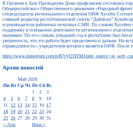
В Грозном в Зале Президиума Дома профсоюзов состоялась то
Общероссийского Общественного движения «Народный фронт 
сопредседатель регионального отделения ОНФ Хусейн Солтагер
главный редактор республиканской газеты “Даймохк” Бувайс
и руководители районных печатных СМИ. По словам Хусейна 
поддержку в освещении деятельности регионального отделени
занимают. По его словам, ушедший год в республике был бога
уверенность, что это работа будет продолжена и дальше. На 
справедливость», учредителем которого является ОНФ. После 
https://www.instagram.com/p/B7rVf23ITM3/utm_source=ig_web_cop
Архив новостей
Май 2026
Пн
Вт
Ср
Чт
Пт
Сб
Вс
1
2
3
4
5
6
7
8
9
10
11
12
13
14
15
16
17
18
19
20
21
22
23
24
25
26
27
28
29
30
31
« Апр
Июн »