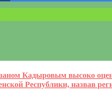
мзаном Кадыровым высоко оце
енской Республики, назвав рег