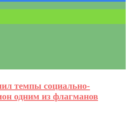
нил темпы социально-
ион одним из флагманов