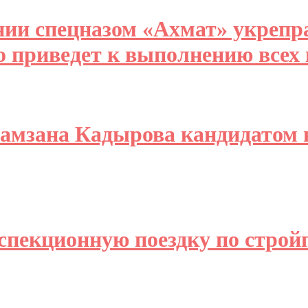
ии спецназом «Ахмат» укрепр
о приведет к выполнению всех
Рамзана Кадырова кандидатом 
спекционную поездку по стро