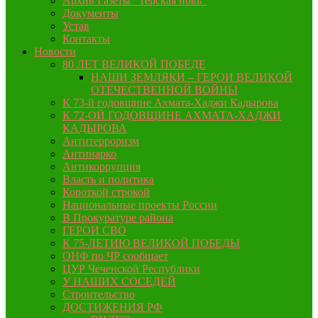
Архив Газеты “Терская новь”
Документы
Устав
Контакты
Новости
80 ЛЕТ ВЕЛИКОЙ ПОБЕДЕ
НАШИ ЗЕМЛЯКИ – ГЕРОИ ВЕЛИКОЙ
ОТЕЧЕСТВЕННОЙ ВОЙНЫ
К 73-й годовщине Ахмата-Хаджи Кадырова
К 72-ОЙ ГОДОВЩИНЕ АХМАТА-ХАДЖИ
КАДЫРОВА
Антитерроризм
Антинарко
Антикоррупция
Власть и политика
Короткой строкой
Национальные проекты России
В Прокуратуре района
ГЕРОИ СВО
К 75-ЛЕТИЮ ВЕЛИКОЙ ПОБЕДЫ
ОНФ по ЧР сообщает
ЦУР Чеченской Республики
У НАШИХ СОСЕДЕЙ
Строительство
ДОСТИЖЕНИЯ РФ