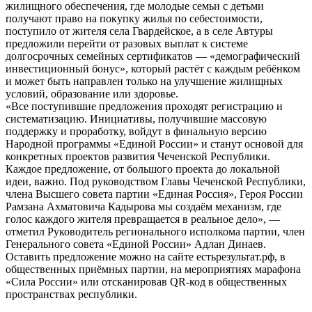
жилищного обеспечения, где молодые семьи с детьми
получают право на покупку жилья по себестоимости,
поступило от жителя села Гвардейское, а в селе Автуры
предложили перейти от разовых выплат к системе
долгосрочных семейных сертификатов — «демографический
инвестиционный бонус», который растёт с каждым ребёнком
и может быть направлен только на улучшение жилищных
условий, образование или здоровье.
«Все поступившие предложения проходят регистрацию и
систематизацию. Инициативы, получившие массовую
поддержку и проработку, войдут в финальную версию
Народной программы «Единой России» и станут основой для
конкретных проектов развития Чеченской Республики.
Каждое предложение, от большого проекта до локальной
идеи, важно. Под руководством Главы Чеченской Республики,
члена Высшего совета партии «Единая Россия», Героя России
Рамзана Ахматовича Кадырова мы создаём механизм, где
голос каждого жителя превращается в реальное дело», —
отметил Руководитель регионального исполкома партии, член
Генерального совета «Единой России» Адлан Динаев.
Оставить предложение можно на сайте естьрезультат.рф, в
общественных приёмных партии, на мероприятиях марафона
«Сила России» или отсканировав QR-код в общественных
пространствах республики.