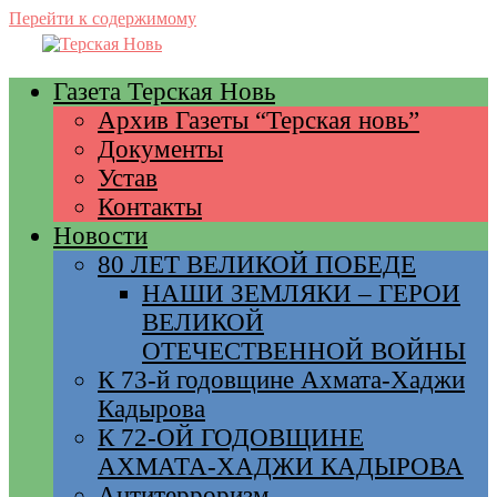
Перейти к содержимому
Газета Терская Новь
Архив Газеты “Терская новь”
Документы
Устав
Контакты
Новости
80 ЛЕТ ВЕЛИКОЙ ПОБЕДЕ
НАШИ ЗЕМЛЯКИ – ГЕРОИ
ВЕЛИКОЙ
ОТЕЧЕСТВЕННОЙ ВОЙНЫ
К 73-й годовщине Ахмата-Хаджи
Кадырова
К 72-ОЙ ГОДОВЩИНЕ
АХМАТА-ХАДЖИ КАДЫРОВА
Антитерроризм