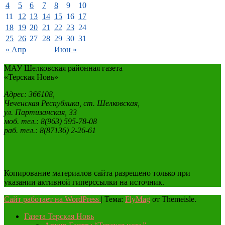
4
5
6
7
8
9
10
11
12
13
14
15
16
17
18
19
20
21
22
23
24
25
26
27
28
29
30
31
« Апр
Июн »
МАУ Шелковская районная газета
«Терская Новь»
Адрес: 366108,
Чеченская Республика, ст. Шелковская,
ул. Партизанская, 33
моб. тел.: 8(963) 595-78-08
раб. тел.: 8(87136) 2-26-61
Копирование материалов сайта разрешено только при
указании активной гиперссылки на источник.
Сайт работает на WordPress
|
Тема:
FlyMag
от Themeisle.
Газета Терская Новь