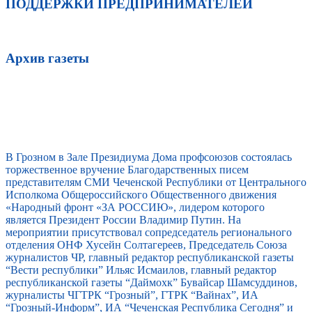
ПОДДЕРЖКИ ПРЕДПРИНИМАТЕЛЕЙ
Архив газеты
В Грозном в Зале Президиума Дома профсоюзов состоялась
торжественное вручение Благодарственных писем
представителям СМИ Чеченской Республики от Центрального
Исполкома Общероссийского Общественного движения
«Народный фронт «ЗА РОССИЮ», лидером которого
является Президент России Владимир Путин. На
мероприятии присутствовал сопредседатель регионального
отделения ОНФ Хусейн Солтагереев, Председатель Союза
журналистов ЧР, главный редактор республиканской газеты
“Вести республики” Ильяс Исмаилов, главный редактор
республиканской газеты “Даймохк” Бувайсар Шамсуддинов,
журналисты ЧГТРК “Грозный”, ГТРК “Вайнах”, ИА
“Грозный-Информ”, ИА “Чеченская Республика Сегодня” и