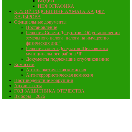
ВИДЕО
ИНФОГРАФИКА
К 75-ОЙ ГОДОВЩИНЕ АХМАТА-ХАДЖИ
КАДЫРОВА
Официальные документы
Постановление
Решения Совета Депутатов “Об установлении
земельного налога, налога на имущество
физических лиц”
Решения совета Депутатов Шелковского
муниципального района ЧР
Документы подлежащие опубликованию
Комиссии
Антинаркотическая комиссия
Антитеррористическая комиссия
Противодействие коррупции
Архив газеты
ГОД ЗАЩИТНИКА ОТЕЧЕСТВА
Выборы – 2026