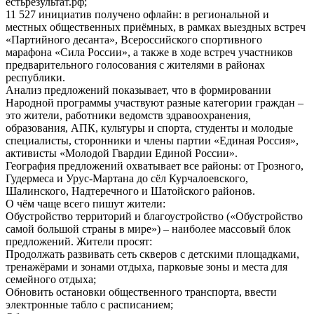
естьрезультат.рф;
11 527 инициатив получено офлайн: в региональной и
местных общественных приёмных, в рамках выездных встреч
«Партийного десанта», Всероссийского спортивного
марафона «Сила России», а также в ходе встреч участников
предварительного голосования с жителями в районах
республики.
Анализ предложений показывает, что в формировании
Народной программы участвуют разные категории граждан –
это жители, работники ведомств здравоохранения,
образования, АПК, культуры и спорта, студенты и молодые
специалисты, сторонники и члены партии «Единая Россия»,
активисты «Молодой Гвардии Единой России».
География предложений охватывает все районы: от Грозного,
Гудермеса и Урус-Мартана до сёл Курчалоевского,
Шалинского, Надтеречного и Шатойского районов.
О чём чаще всего пишут жители:
Обустройство территорий и благоустройство («Обустройство
самой большой страны в мире») – наиболее массовый блок
предложений. Жители просят:
Продолжать развивать сеть скверов с детскими площадками,
тренажёрами и зонами отдыха, парковые зоны и места для
семейного отдыха;
Обновить остановки общественного транспорта, ввести
электронные табло с расписанием;