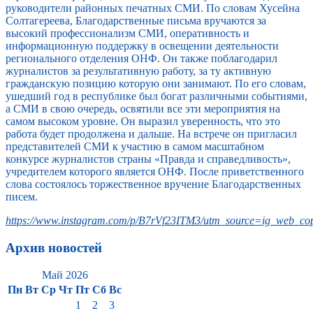
руководители районных печатных СМИ. По словам Хусейна
Солтагереева, Благодарственные письма вручаются за
высокий профессионализм СМИ, оперативность и
информационную поддержку в освещении деятельности
регионального отделения ОНФ. Он также поблагодарил
журналистов за результативную работу, за ту активную
гражданскую позицию которую они занимают. По его словам,
ушедший год в республике был богат различными событиями,
а СМИ в свою очередь, освятили все эти мероприятия на
самом высоком уровне. Он выразил уверенность, что это
работа будет продолжена и дальше. На встрече он пригласил
представителей СМИ к участию в самом масштабном
конкурсе журналистов страны «Правда и справедливость»,
учредителем которого является ОНФ. После приветственного
слова состоялось торжественное вручение Благодарственных
писем.
https://www.instagram.com/p/B7rVf23ITM3/utm_source=ig_web_cop
Архив новостей
Май 2026
Пн
Вт
Ср
Чт
Пт
Сб
Вс
1
2
3