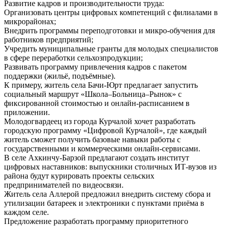
Развитие кадров и производительности труда:
Организовать центры цифровых компетенций с филиалами в
микрорайонах;
Внедрить программы переподготовки и микро-обучения для
работников предприятий;
Учредить муниципальные гранты для молодых специалистов
в сфере переработки сельхозпродукции;
Развивать программу привлечения кадров с пакетом
поддержки (жильё, подъёмные).
К примеру, житель села Бачи-Юрт предлагает запустить
социальный маршрут «Школа–Больница–Рынок» с
фиксированной стоимостью и онлайн-расписанием в
приложении.
Молодогвардеец из города Курчалой хочет разработать
городскую программу «Цифровой Курчалой», где каждый
житель сможет получить базовые навыки работы с
государственными и коммерческими онлайн-сервисами.
В селе Ахкинчу-Барзой предлагают создать институт
цифровых наставников: выпускники столичных ИТ-вузов из
района будут курировать проекты сельских
предпринимателей по видеосвязи.
Житель села Аллерой предложил внедрить систему сбора и
утилизации батареек и электроники с пунктами приёма в
каждом селе.
Предложение разработать программу приоритетного