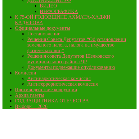
ДОСТИЖЕНИЯ РФ
ВИДЕО
ИНФОГРАФИКА
К 75-ОЙ ГОДОВЩИНЕ АХМАТА-ХАДЖИ
КАДЫРОВА
Официальные документы
Постановление
Решения Совета Депутатов “Об установлении
земельного налога, налога на имущество
физических лиц”
Решения совета Депутатов Шелковского
муниципального района ЧР
Документы подлежащие опубликованию
Комиссии
Антинаркотическая комиссия
Антитеррористическая комиссия
Противодействие коррупции
Архив газеты
ГОД ЗАЩИТНИКА ОТЕЧЕСТВА
Выборы – 2026