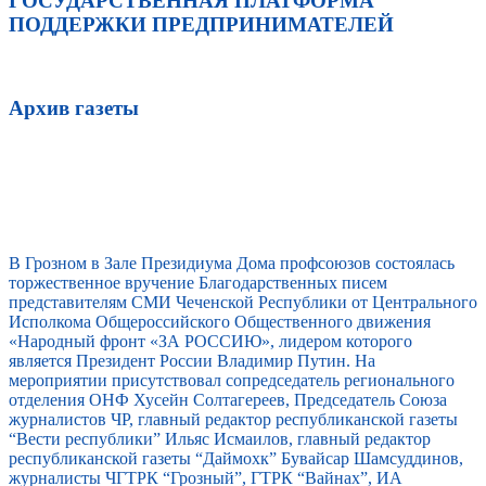
ГОСУДАРСТВЕННАЯ ПЛАТФОРМА
ПОДДЕРЖКИ ПРЕДПРИНИМАТЕЛЕЙ
Архив газеты
В Грозном в Зале Президиума Дома профсоюзов состоялась
торжественное вручение Благодарственных писем
представителям СМИ Чеченской Республики от Центрального
Исполкома Общероссийского Общественного движения
«Народный фронт «ЗА РОССИЮ», лидером которого
является Президент России Владимир Путин. На
мероприятии присутствовал сопредседатель регионального
отделения ОНФ Хусейн Солтагереев, Председатель Союза
журналистов ЧР, главный редактор республиканской газеты
“Вести республики” Ильяс Исмаилов, главный редактор
республиканской газеты “Даймохк” Бувайсар Шамсуддинов,
журналисты ЧГТРК “Грозный”, ГТРК “Вайнах”, ИА