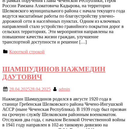
В рамках поручения Главы Чеченской Республики, Героя
России Рамзана Ахматовича Кадырова, на территории
Шелковского муниципального района с начала текущего года
ведутся масштабные работы по благоустройству улично-
дорожной сети в населённых пунктах. Одним из ключевых
направлений стало устройство гравийного покрытия дорог в
сельских территориях. Эти мероприятия направлены на
повышение качества жизни граждан, улучшение
транспортной доступности и решение […]
Короткой строкой
ШАМШУДИНОВ НАЖМЕДИН
ДАУТОВИЧ
28.04.2025
28.04.2025
admin
Нажмедин Шамшудинов родился в августе 1920 года в
станице Гребенская Шелковского района Чечено-Ингушской
АССР (ныне Чеченская Республика). В 1939 году был призван
на срочную службу Шелковским районным военкоматом.
Отслужив два года, с началом Великой Отечественной войны
в 1941 году направлен в 102-ю танковую дивизию на