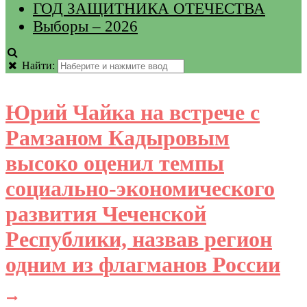
ГОД ЗАЩИТНИКА ОТЕЧЕСТВА
Выборы – 2026
Найти:
Юрий Чайка на встрече с
Рамзаном Кадыровым
высоко оценил темпы
социально-экономического
развития Чеченской
Республики, назвав регион
одним из флагманов России