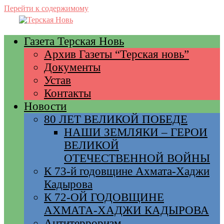
Перейти к содержимому
Газета Терская Новь
Архив Газеты “Терская новь”
Документы
Устав
Контакты
Новости
80 ЛЕТ ВЕЛИКОЙ ПОБЕДЕ
НАШИ ЗЕМЛЯКИ – ГЕРОИ
ВЕЛИКОЙ
ОТЕЧЕСТВЕННОЙ ВОЙНЫ
К 73-й годовщине Ахмата-Хаджи
Кадырова
К 72-ОЙ ГОДОВЩИНЕ
АХМАТА-ХАДЖИ КАДЫРОВА
Антитерроризм