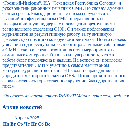
“Грозный-Информ”, ИА “Чеченская Республика Сегодня” и
руководители районных печатных СМИ. По словам Хусейна
Солтагереева, Благодарственные письма вручаются за
высокий профессионализм СМИ, оперативность и
информационную поддержку в освещении деятельности
регионального отделения ОНФ. Он также поблагодарил
журналистов за результативную работу, за ту активную
гражданскую позицию которую они занимают. По его словам,
ушедший год в республике был богат различными событиями,
а СМИ в свою очередь, освятили все эти мероприятия на
самом высоком уровне. Он выразил уверенность, что это
работа будет продолжена и дальше. На встрече он пригласил
представителей СМИ к участию в самом масштабном
конкурсе журналистов страны «Правда и справедливость»,
учредителем которого является ОНФ. После приветственного
слова состоялось торжественное вручение Благодарственных
писем.
https://www.instagram.com/p/B7rVf23ITM3/utm_source=ig_web_cop
Архив новостей
Апрель 2025
Пн
Вт
Ср
Чт
Пт
Сб
Вс