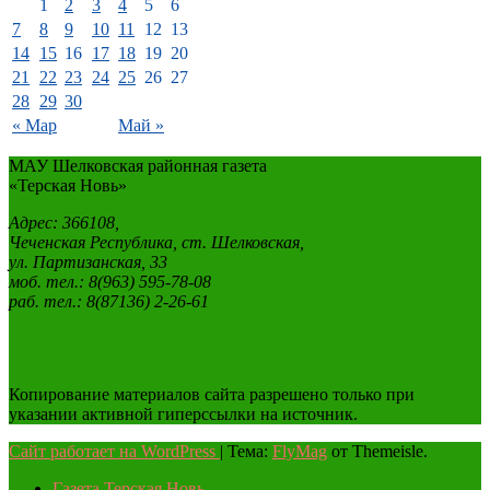
1
2
3
4
5
6
7
8
9
10
11
12
13
14
15
16
17
18
19
20
21
22
23
24
25
26
27
28
29
30
« Мар
Май »
МАУ Шелковская районная газета
«Терская Новь»
Адрес: 366108,
Чеченская Республика, ст. Шелковская,
ул. Партизанская, 33
моб. тел.: 8(963) 595-78-08
раб. тел.: 8(87136) 2-26-61
Копирование материалов сайта разрешено только при
указании активной гиперссылки на источник.
Сайт работает на WordPress
|
Тема:
FlyMag
от Themeisle.
Газета Терская Новь