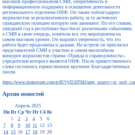
высокий профессионализм СМИ, оперативность и
информационную поддержку в освещении деятельности
регионального отделения ОНФ. Он также поблагодарил
журналистов за результативную работу, за ту активную
гражданскую позицию которую они занимают. По его словам,
ушедший год в республике был богат различными событиями,
а СМИ в свою очередь, освятили все эти мероприятия на
самом высоком уровне. Он выразил уверенность, что это
работа будет продолжена и дальше. На встрече он пригласил
представителей СМИ к участию в самом масштабном
конкурсе журналистов страны «Правда и справедливость»,
учредителем которого является ОНФ. После приветственного
слова состоялось торжественное вручение Благодарственных
писем.
https://www.instagram.com/p/B7rVf23ITM3/utm_source=ig_web_cop
Архив новостей
Апрель 2025
Пн
Вт
Ср
Чт
Пт
Сб
Вс
1
2
3
4
5
6
7
8
9
10
11
12
13
14
15
16
17
18
19
20