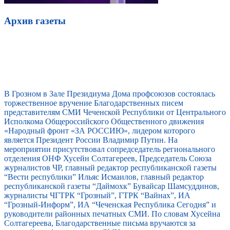
Архив газеты
В Грозном в Зале Президиума Дома профсоюзов состоялась
торжественное вручение Благодарственных писем
представителям СМИ Чеченской Республики от Центрального
Исполкома Общероссийского Общественного движения
«Народный фронт «ЗА РОССИЮ», лидером которого
является Президент России Владимир Путин. На
мероприятии присутствовал сопредседатель регионального
отделения ОНФ Хусейн Солтагереев, Председатель Союза
журналистов ЧР, главный редактор республиканской газеты
“Вести республики” Ильяс Исмаилов, главный редактор
республиканской газеты “Даймохк” Бувайсар Шамсуддинов,
журналисты ЧГТРК “Грозный”, ГТРК “Вайнах”, ИА
“Грозный-Информ”, ИА “Чеченская Республика Сегодня” и
руководители районных печатных СМИ. По словам Хусейна
Солтагереева, Благодарственные письма вручаются за