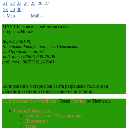
21
22
23
24
25
26
27
28
29
30
« Мар
Май »
МАУ Шелковская районная газета
«Терская Новь»
Адрес: 366108,
Чеченская Республика, ст. Шелковская,
ул. Партизанская, 33
моб. тел.: 8(963) 595-78-08
раб. тел.: 8(87136) 2-26-61
Копирование материалов сайта разрешено только при
указании активной гиперссылки на источник.
Сайт работает на WordPress
|
Тема:
FlyMag
от Themeisle.
Газета Терская Новь
Архив Газеты “Терская новь”
Документы
Устав