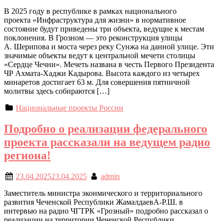
В 2025 году в республике в рамках национального
проекта «Инфраструктура для жизни» в нормативное
состояние будут приведены три объекта, ведущие к местам
поклонения. В Грозном — это реконструкция улицы
А. Шерипова и моста через реку Сунжа на данной улице. Эти
значимые объекты ведут к центральной мечети столицы
«Сердце Чечни». Мечеть названа в честь Первого Президента
ЧР Ахмата-Хаджи Кадырова. Высота каждого из четырех
минаретов достигает 63 м. Для совершения пятничной
молитвы здесь собираются […]
Национальные проекты России
Подробно о реализации федерального
проекта рассказали на ведущем радио
региона!
23.04.2025
23.04.2025
admin
Заместитель министра эконмического и территориального
развития Чеченской Республики ЖамалдаевА-Р.Ш. в
интервью на радио ЧГТРК «Грозный» подробно рассказал о
реализации на территории Чеченской Республики