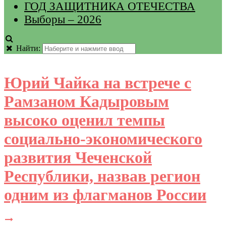
ГОД ЗАЩИТНИКА ОТЕЧЕСТВА
Выборы – 2026
Найти:
Юрий Чайка на встрече с
Рамзаном Кадыровым
высоко оценил темпы
социально-экономического
развития Чеченской
Республики, назвав регион
одним из флагманов России