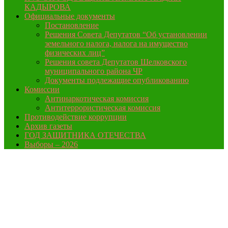
КАДЫРОВА
Официальные документы
Постановление
Решения Совета Депутатов “Об установлении
земельного налога, налога на имущество
физических лиц”
Решения совета Депутатов Шелковского
муниципального района ЧР
Документы подлежащие опубликованию
Комиссии
Антинаркотическая комиссия
Антитеррористическая комиссия
Противодействие коррупции
Архив газеты
ГОД ЗАЩИТНИКА ОТЕЧЕСТВА
Выборы – 2026