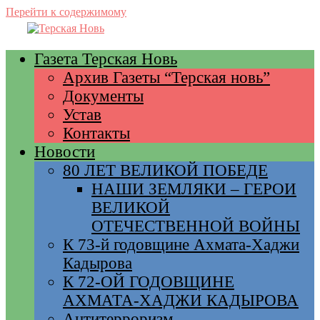
Перейти к содержимому
Газета Терская Новь
Архив Газеты “Терская новь”
Документы
Устав
Контакты
Новости
80 ЛЕТ ВЕЛИКОЙ ПОБЕДЕ
НАШИ ЗЕМЛЯКИ – ГЕРОИ
ВЕЛИКОЙ
ОТЕЧЕСТВЕННОЙ ВОЙНЫ
К 73-й годовщине Ахмата-Хаджи
Кадырова
К 72-ОЙ ГОДОВЩИНЕ
АХМАТА-ХАДЖИ КАДЫРОВА
Антитерроризм