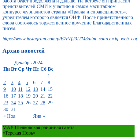
работа будет продолжена и дальше. На встрече он пригласил
представителей СМИ к участию в самом масштабном
конкурсе журналистов страны «Правда и справедливость»,
учредителем которого является ОНФ. После приветственного
слова состоялось торжественное вручение Благодарственных
писем.
https://www.instagram.com/p/B7rVf23ITM3/utm_source=ig_web_cop
Архив новостей
Декабрь 2024
Пн
Вт
Ср
Чт
Пт
Сб
Вс
1
2
3
4
5
6
7
8
9
10
11
12
13
14
15
16
17
18
19
20
21
22
23
24
25
26
27
28
29
30
31
« Ноя
Янв »
МАУ Шелковская районная газета
«Терская Новь»