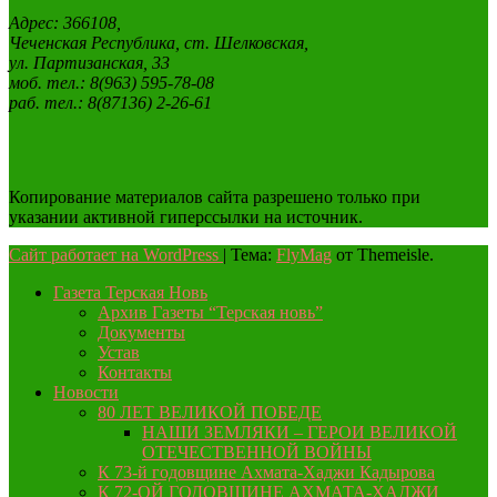
Адрес: 366108,
Чеченская Республика, ст. Шелковская,
ул. Партизанская, 33
моб. тел.: 8(963) 595-78-08
раб. тел.: 8(87136) 2-26-61
Копирование материалов сайта разрешено только при
указании активной гиперссылки на источник.
Сайт работает на WordPress
|
Тема:
FlyMag
от Themeisle.
Газета Терская Новь
Архив Газеты “Терская новь”
Документы
Устав
Контакты
Новости
80 ЛЕТ ВЕЛИКОЙ ПОБЕДЕ
НАШИ ЗЕМЛЯКИ – ГЕРОИ ВЕЛИКОЙ
ОТЕЧЕСТВЕННОЙ ВОЙНЫ
К 73-й годовщине Ахмата-Хаджи Кадырова
К 72-ОЙ ГОДОВЩИНЕ АХМАТА-ХАДЖИ