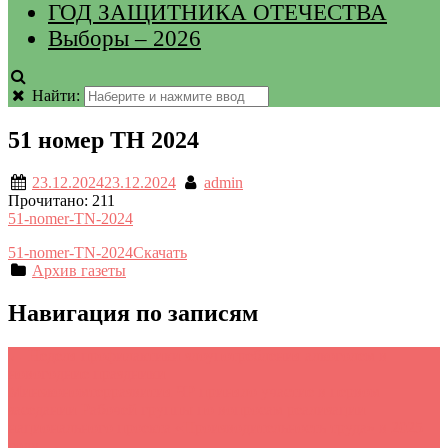
ГОД ЗАЩИТНИКА ОТЕЧЕСТВА
Выборы – 2026
Найти:
51 номер ТН 2024
23.12.2024
23.12.2024
admin
Прочитано:
211
51-nomer-TN-2024
51-nomer-TN-2024
Скачать
Архив газеты
Навигация по записям
←
Неделя профилактики злоупотребления алкоголем в
новогодние праздники
Минэкономтерразвития ЧР приняло участие в первом
заседании Рабочей группы по вопросам реализации
национального проекта «Производительность труда» в 2025
году.
→