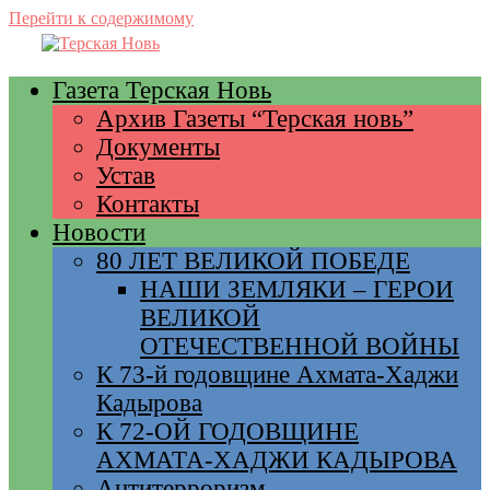
Перейти к содержимому
Газета Терская Новь
Архив Газеты “Терская новь”
Документы
Устав
Контакты
Новости
80 ЛЕТ ВЕЛИКОЙ ПОБЕДЕ
НАШИ ЗЕМЛЯКИ – ГЕРОИ
ВЕЛИКОЙ
ОТЕЧЕСТВЕННОЙ ВОЙНЫ
К 73-й годовщине Ахмата-Хаджи
Кадырова
К 72-ОЙ ГОДОВЩИНЕ
АХМАТА-ХАДЖИ КАДЫРОВА
Антитерроризм