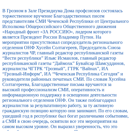
В Грозном в Зале Президиума Дома профсоюзов состоялась
торжественное вручение Благодарственных писем
представителям СМИ Чеченской Республики от Центрального
Исполкома Общероссийского Общественного движения
«Народный фронт «ЗА РОССИЮ», лидером которого
является Президент России Владимир Путин. На
мероприятии присутствовал сопредседатель регионального
отделения ОНФ Хусейн Солтагереев, Председатель Союза
журналистов ЧР, главный редактор республиканской газеты
“Вести республики” Ильяс Исмаилов, главный редактор
республиканской газеты “Даймохк” Бувайсар Шамсуддинов,
журналисты ЧГТРК “Грозный”, ГТРК “Вайнах”, ИА
“Грозный-Информ”, ИА “Чеченская Республика Сегодня” и
руководители районных печатных СМИ. По словам Хусейна
Солтагереева, Благодарственные письма вручаются за
высокий профессионализм СМИ, оперативность и
информационную поддержку в освещении деятельности
регионального отделения ОНФ. Он также поблагодарил
журналистов за результативную работу, за ту активную
гражданскую позицию которую они занимают. По его словам,
ушедший год в республике был богат различными событиями,
а СМИ в свою очередь, освятили все эти мероприятия на
самом высоком уровне. Он выразил уверенность, что это