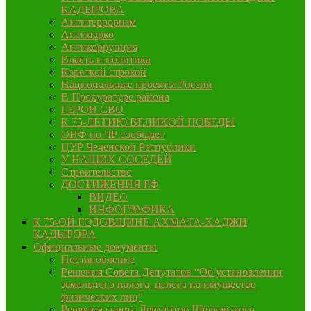
КАДЫРОВА
Антитерроризм
Антинарко
Антикоррупция
Власть и политика
Короткой строкой
Национальные проекты России
В Прокуратуре района
ГЕРОИ СВО
К 75-ЛЕТИЮ ВЕЛИКОЙ ПОБЕДЫ
ОНФ по ЧР сообщает
ЦУР Чеченской Республики
У НАШИХ СОСЕДЕЙ
Строительство
ДОСТИЖЕНИЯ РФ
ВИДЕО
ИНФОГРАФИКА
К 75-ОЙ ГОДОВЩИНЕ АХМАТА-ХАДЖИ
КАДЫРОВА
Официальные документы
Постановление
Решения Совета Депутатов “Об установлении
земельного налога, налога на имущество
физических лиц”
Решения совета Депутатов Шелковского