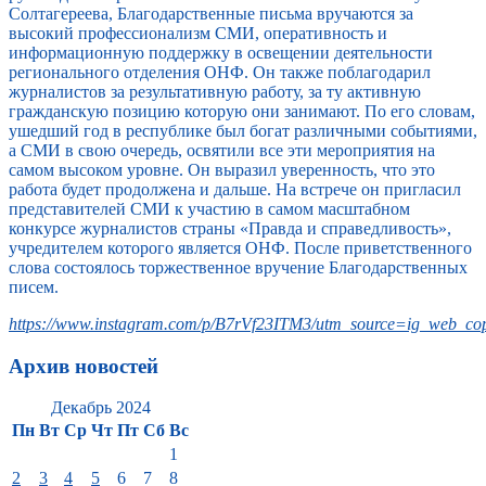
Солтагереева, Благодарственные письма вручаются за
высокий профессионализм СМИ, оперативность и
информационную поддержку в освещении деятельности
регионального отделения ОНФ. Он также поблагодарил
журналистов за результативную работу, за ту активную
гражданскую позицию которую они занимают. По его словам,
ушедший год в республике был богат различными событиями,
а СМИ в свою очередь, освятили все эти мероприятия на
самом высоком уровне. Он выразил уверенность, что это
работа будет продолжена и дальше. На встрече он пригласил
представителей СМИ к участию в самом масштабном
конкурсе журналистов страны «Правда и справедливость»,
учредителем которого является ОНФ. После приветственного
слова состоялось торжественное вручение Благодарственных
писем.
https://www.instagram.com/p/B7rVf23ITM3/utm_source=ig_web_cop
Архив новостей
Декабрь 2024
Пн
Вт
Ср
Чт
Пт
Сб
Вс
1
2
3
4
5
6
7
8