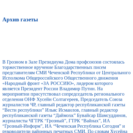
Архив газеты
В Грозном в Зале Президиума Дома профсоюзов состоялась
торжественное вручение Благодарственных писем
представителям СМИ Чеченской Республики от Центрального
Исполкома Общероссийского Общественного движения
«Народный фронт «ЗА РОССИЮ», лидером которого
является Президент России Владимир Путин. На
мероприятии присутствовал сопредседатель регионального
отделения ОНФ Хусейн Солтагереев, Председатель Союза
журналистов ЧР, главный редактор республиканской газеты
“Вести республики” Ильяс Исмаилов, главный редактор
республиканской газеты “Даймохк” Бувайсар Шамсуддинов,
журналисты ЧГТРК “Грозный”, ГТРК “Вайнах”, ИА
“Грозный-Информ”, ИА “Чеченская Республика Сегодня” и
руководители районных печатных СМИ. По словам Хусейна