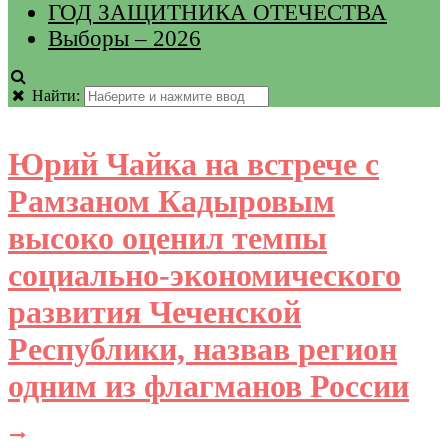
ГОД ЗАЩИТНИКА ОТЕЧЕСТВА
Выборы – 2026
Найти:
Юрий Чайка на встрече с
Рамзаном Кадыровым
высоко оценил темпы
социально-экономического
развития Чеченской
Республики, назвав регион
одним из флагманов России