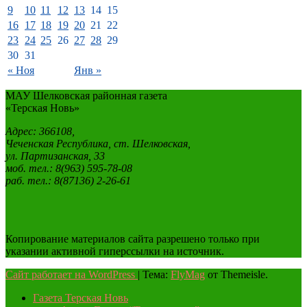
9
10
11
12
13
14
15
16
17
18
19
20
21
22
23
24
25
26
27
28
29
30
31
« Ноя
Янв »
МАУ Шелковская районная газета
«Терская Новь»
Адрес: 366108,
Чеченская Республика, ст. Шелковская,
ул. Партизанская, 33
моб. тел.: 8(963) 595-78-08
раб. тел.: 8(87136) 2-26-61
Копирование материалов сайта разрешено только при
указании активной гиперссылки на источник.
Сайт работает на WordPress
|
Тема:
FlyMag
от Themeisle.
Газета Терская Новь