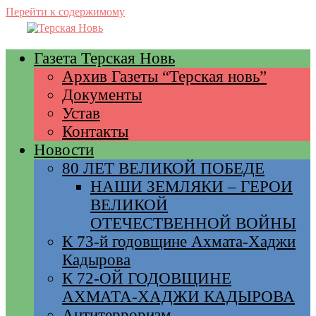
Перейти к содержимому
Газета Терская Новь
Архив Газеты “Терская новь”
Документы
Устав
Контакты
Новости
80 ЛЕТ ВЕЛИКОЙ ПОБЕДЕ
НАШИ ЗЕМЛЯКИ – ГЕРОИ
ВЕЛИКОЙ
ОТЕЧЕСТВЕННОЙ ВОЙНЫ
К 73-й годовщине Ахмата-Хаджи
Кадырова
К 72-ОЙ ГОДОВЩИНЕ
АХМАТА-ХАДЖИ КАДЫРОВА
Антитерроризм