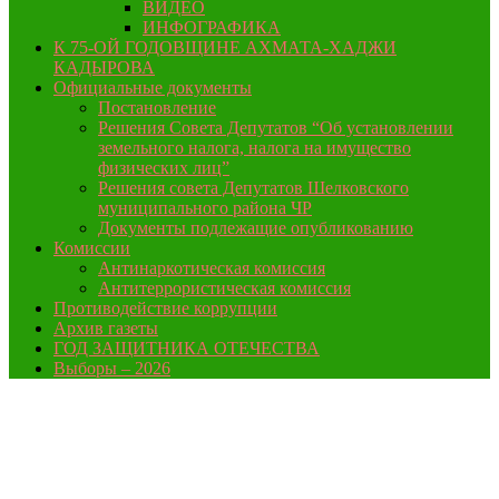
ВИДЕО
ИНФОГРАФИКА
К 75-ОЙ ГОДОВЩИНЕ АХМАТА-ХАДЖИ
КАДЫРОВА
Официальные документы
Постановление
Решения Совета Депутатов “Об установлении
земельного налога, налога на имущество
физических лиц”
Решения совета Депутатов Шелковского
муниципального района ЧР
Документы подлежащие опубликованию
Комиссии
Антинаркотическая комиссия
Антитеррористическая комиссия
Противодействие коррупции
Архив газеты
ГОД ЗАЩИТНИКА ОТЕЧЕСТВА
Выборы – 2026