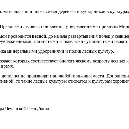
о материала или посев семян деревьев и кустарников в культура
с Правилами лесовосстановления, утверждёнными приказом Мин
емой проводится
весной
, до начала развёртывания почек у сеянце
переувлажнёнными, глинистыми и тяжёлыми суглинистыми избы
рмка минеральными удобрениями и полив лесных культур.
зраст которых соответствует биологическому возрасту лесных к
 время.
й, дополнение производят при любой приживаемости. Дополнение
вной, то такие лесные культуры относятся к культурам хорошего
ды Чеченской Республики