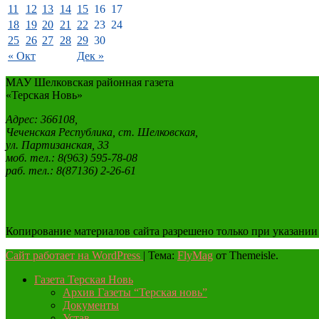
11
12
13
14
15
16
17
18
19
20
21
22
23
24
25
26
27
28
29
30
« Окт
Дек »
МАУ Шелковская районная газета
«Терская Новь»
Адрес: 366108,
Чеченская Республика, ст. Шелковская,
ул. Партизанская, 33
моб. тел.: 8(963) 595-78-08
раб. тел.: 8(87136) 2-26-61
Копирование материалов сайта разрешено только при указании
Сайт работает на WordPress
|
Тема:
FlyMag
от Themeisle.
Газета Терская Новь
Архив Газеты “Терская новь”
Документы
Устав