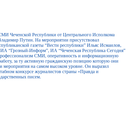
 СМИ Чеченской Республики от Центрального Исполкома
ладимир Путин. На мероприятии присутствовал
спубликанской газеты “Вести республики” Ильяс Исмаилов,
, ИА “Грозный-Информ”, ИА “Чеченская Республика Сегодня”
 профессионализм СМИ, оперативность и информационную
работу, за ту активную гражданскую позицию которую они
ти мероприятия на самом высоком уровне. Он выразил
сштабном конкурсе журналистов страны «Правда и
одарственных писем.