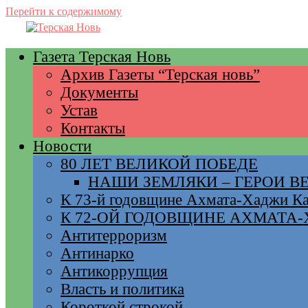
Перейти к содержимому
Газета Терская Новь
Архив Газеты “Терская новь”
Документы
Устав
Контакты
Новости
80 ЛЕТ ВЕЛИКОЙ ПОБЕДЕ
НАШИ ЗЕМЛЯКИ – ГЕРОИ 
К 73-й годовщине Ахмата-Хаджи К
К 72-ОЙ ГОДОВЩИНЕ АХМАТА
Антитерроризм
Антинарко
Антикоррупция
Власть и политика
Короткой строкой