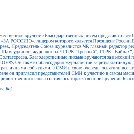
ржественное вручение Благодарственных писем представителям
«ЗА РОССИЮ», лидером которого является Президент России В
еев, Председатель Союза журналистов ЧР, главный редактор ре
ар Шамсуддинов, журналисты ЧГТРК “Грозный”, ГТРК “Вайнах”
Солтагереева, Благодарственные письма вручаются за высокий
я ОНФ. Он также поблагодарил журналистов за результативную 
т различными событиями, а СМИ в свою очередь, освятили все э
встрече он пригласил представителей СМИ к участию в самом ма
приветственного слова состоялось торжественное вручение Благ
y_link