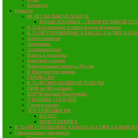
Контакты
Новости
80 ЛЕТ ВЕЛИКОЙ ПОБЕДЕ
НАШИ ЗЕМЛЯКИ – ГЕРОИ ВЕЛИКОЙ ОТ
К 73-й годовщине Ахмата-Хаджи Кадырова
К 72-ОЙ ГОДОВЩИНЕ АХМАТА-ХАДЖИ КАД
Антитерроризм
Антинарко
Антикоррупция
Власть и политика
Короткой строкой
Национальные проекты России
В Прокуратуре района
ГЕРОИ СВО
К 75-ЛЕТИЮ ВЕЛИКОЙ ПОБЕДЫ
ОНФ по ЧР сообщает
ЦУР Чеченской Республики
У НАШИХ СОСЕДЕЙ
Строительство
ДОСТИЖЕНИЯ РФ
ВИДЕО
ИНФОГРАФИКА
К 75-ОЙ ГОДОВЩИНЕ АХМАТА-ХАДЖИ КАДЫРОВ
Официальные документы