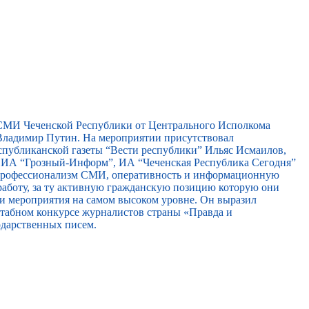
 СМИ Чеченской Республики от Центрального Исполкома
ладимир Путин. На мероприятии присутствовал
спубликанской газеты “Вести республики” Ильяс Исмаилов,
, ИА “Грозный-Информ”, ИА “Чеченская Республика Сегодня”
 профессионализм СМИ, оперативность и информационную
работу, за ту активную гражданскую позицию которую они
ти мероприятия на самом высоком уровне. Он выразил
сштабном конкурсе журналистов страны «Правда и
одарственных писем.