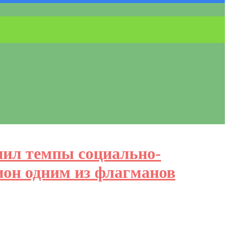
нил темпы социально-
ион одним из флагманов