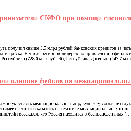
дприниматели СКФО при помощи специал
уга получил свыше 3,5 млрд рублей банковских кредитов за че
ия риска. В числе регионов-лидеров по привлечению финанси
 Республика (728,6 млн рублей), Республика Дагестан (543,7 млн
удили влияние фейков на межнациональн
ажно укреплять межнациональный мир, культуру, согласие и ду
щутимее всего это сказалось на тематике межнациональных отн
нштейн рассказал, что Россия находится в беспрецедентных […