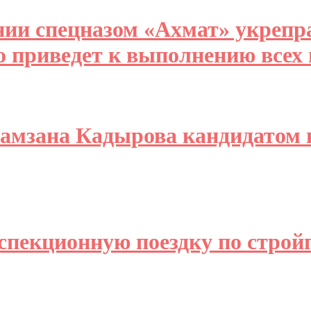
ии спецназом «Ахмат» укрепр
о приведет к выполнению всех
Рамзана Кадырова кандидатом 
спекционную поездку по стро