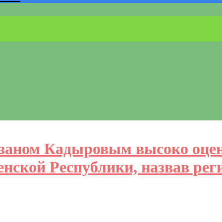
мзаном Кадыровым высоко оце
енской Республики, назвав рег