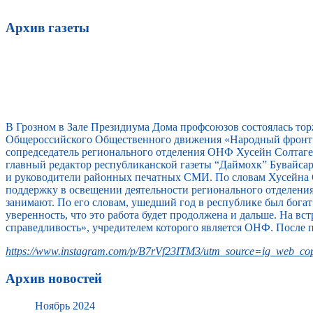
Архив газеты
В Грозном в Зале Президиума Дома профсоюзов состоялась то
Общероссийского Общественного движения «Народный фронт 
сопредседатель регионального отделения ОНФ Хусейн Солтагер
главный редактор республиканской газеты “Даймохк” Бувайс
и руководители районных печатных СМИ. По словам Хусейна 
поддержку в освещении деятельности регионального отделени
занимают. По его словам, ушедший год в республике был бога
уверенность, что это работа будет продолжена и дальше. На 
справедливость», учредителем которого является ОНФ. После 
https://www.instagram.com/p/B7rVf23ITM3/utm_source=ig_web_cop
Архив новостей
Ноябрь 2024