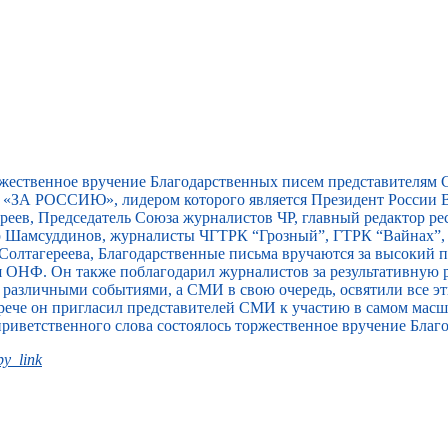
ржественное вручение Благодарственных писем представителям
«ЗА РОССИЮ», лидером которого является Президент России В
еев, Председатель Союза журналистов ЧР, главный редактор ре
ар Шамсуддинов, журналисты ЧГТРК “Грозный”, ГТРК “Вайнах”
Солтагереева, Благодарственные письма вручаются за высокий
я ОНФ. Он также поблагодарил журналистов за результативную 
т различными событиями, а СМИ в свою очередь, освятили все э
встрече он пригласил представителей СМИ к участию в самом ма
приветственного слова состоялось торжественное вручение Благ
y_link