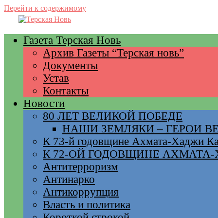
Перейти к содержимому
Газета Терская Новь
Архив Газеты “Терская новь”
Документы
Устав
Контакты
Новости
80 ЛЕТ ВЕЛИКОЙ ПОБЕДЕ
НАШИ ЗЕМЛЯКИ – ГЕРОИ 
К 73-й годовщине Ахмата-Хаджи К
К 72-ОЙ ГОДОВЩИНЕ АХМАТА
Антитерроризм
Антинарко
Антикоррупция
Власть и политика
Короткой строкой