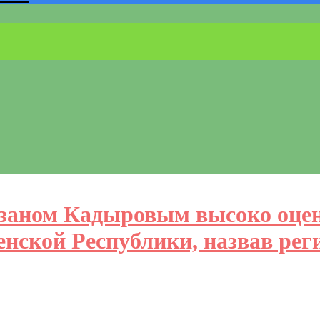
мзаном Кадыровым высоко оце
енской Республики, назвав рег