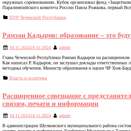
окружных соревнованиях. Кубок организовал фонд «Защитники
Паралимпийского комитета России Павла Рожкова, первый Все
ЦУР Чеченской Республики
Рамзан Кадыров: образование – это буд
18.11.2024
18.11.2024
admin
Глава Чеченской Республики Рамзан Кадыров на расширенном с
Как написал Р. Кадыров, он заслушал доклады ответственных л
методика обучения. Министр образования и науки ЧР Хож-Бау
Власть и политика
Расширенное совещание с представите
связям, печати и информации
18.11.2024
18.11.2024
admin
В администрации Шелковского муниципального района состоя
связям, печати и информации Ламбертом Музуровым и Тамерл