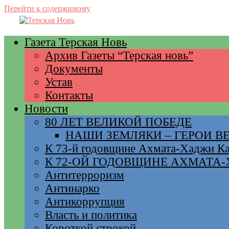
Перейти к содержимому
Газета Терская Новь
Архив Газеты “Терская новь”
Документы
Устав
Контакты
Новости
80 ЛЕТ ВЕЛИКОЙ ПОБЕДЕ
НАШИ ЗЕМЛЯКИ – ГЕРОИ 
К 73-й годовщине Ахмата-Хаджи К
К 72-ОЙ ГОДОВЩИНЕ АХМАТА
Антитерроризм
Антинарко
Антикоррупция
Власть и политика
Короткой строкой