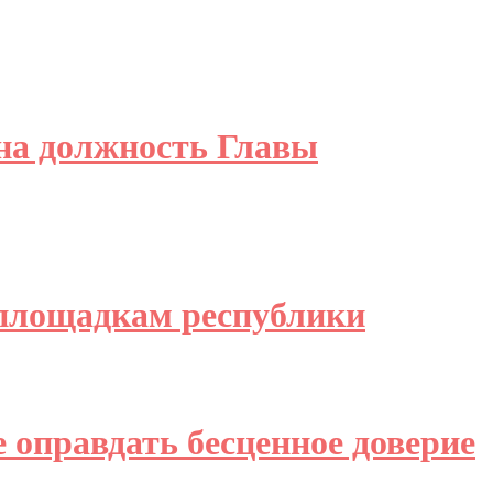
на должность Главы
йплощадкам республики
 оправдать бесценное доверие