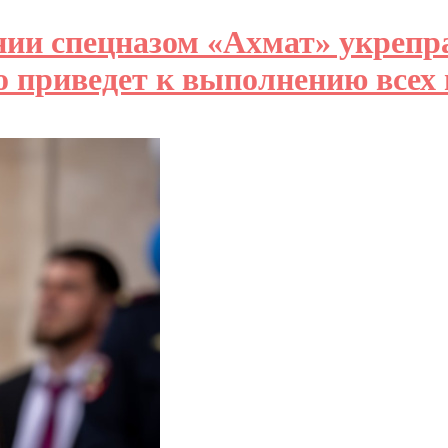
ии спецназом «Ахмат» укрепр
о приведет к выполнению всех