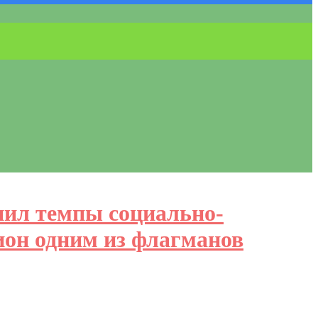
нил темпы социально-
ион одним из флагманов