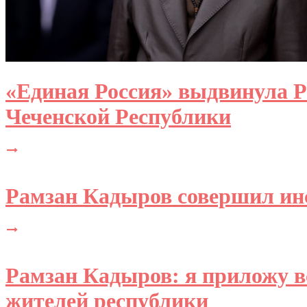
«Единая Россия» выдвинула 
Чеченской Республики
Рамзан Кадыров совершил ин
Рамзан Кадыров: я приложу вс
жителей республики