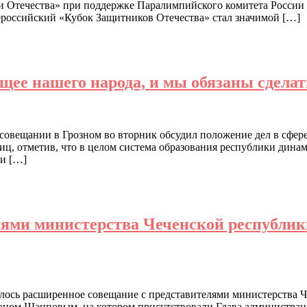
 Отечества» при поддержке Паралимпийского комитета России 
российский «Кубок Защитников Отечества» стал значимой […]
ущее нашего народа, и мы обязаны сдела
овещании в Грозном во вторник обсудил положение дел в сфере 
иц, отметив, что в целом система образования республики дина
ди […]
лями министерства Чеченской республик
лось расширенное совещание с представителями министерства 
аном Шаиповым, на котором присутствовали Глава администрац