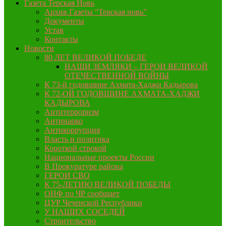
Газета Терская Новь
Архив Газеты “Терская новь”
Документы
Устав
Контакты
Новости
80 ЛЕТ ВЕЛИКОЙ ПОБЕДЕ
НАШИ ЗЕМЛЯКИ – ГЕРОИ ВЕЛИКОЙ
ОТЕЧЕСТВЕННОЙ ВОЙНЫ
К 73-й годовщине Ахмата-Хаджи Кадырова
К 72-ОЙ ГОДОВЩИНЕ АХМАТА-ХАДЖИ
КАДЫРОВА
Антитерроризм
Антинарко
Антикоррупция
Власть и политика
Короткой строкой
Национальные проекты России
В Прокуратуре района
ГЕРОИ СВО
К 75-ЛЕТИЮ ВЕЛИКОЙ ПОБЕДЫ
ОНФ по ЧР сообщает
ЦУР Чеченской Республики
У НАШИХ СОСЕДЕЙ
Строительство