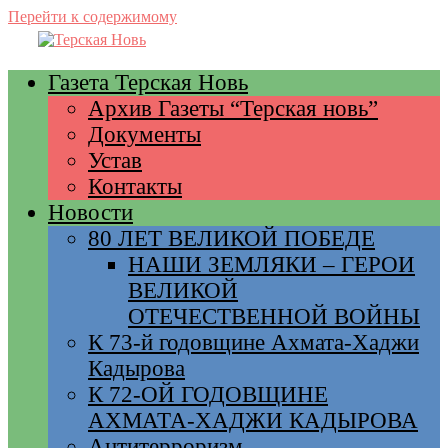
Перейти к содержимому
Газета Терская Новь
Архив Газеты “Терская новь”
Документы
Устав
Контакты
Новости
80 ЛЕТ ВЕЛИКОЙ ПОБЕДЕ
НАШИ ЗЕМЛЯКИ – ГЕРОИ
ВЕЛИКОЙ
ОТЕЧЕСТВЕННОЙ ВОЙНЫ
К 73-й годовщине Ахмата-Хаджи
Кадырова
К 72-ОЙ ГОДОВЩИНЕ
АХМАТА-ХАДЖИ КАДЫРОВА
Антитерроризм