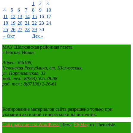
1
2
3
4
5
6
7
8
9
10
11
12
13
14
15
16
17
18
19
20
21
22
23
24
25
26
27
28
29
30
« Окт
Дек »
МАУ Шелковская районная газета
«Терская Новь»
Адрес: 366108,
Чеченская Республика, ст. Шелковская,
ул. Партизанская, 33
моб. тел.: 8(963) 595-78-08
раб. тел.: 8(87136) 2-26-61
Копирование материалов сайта разрешено только при
указании активной гиперссылки на источник.
Сайт работает на WordPress
|
Тема:
FlyMag
от Themeisle.