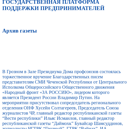
ГОСУДАРСТВЕННАЯ ПЛАТФОРМА
ПОДДЕРЖКИ ПРЕДПРИНИМАТЕЛЕЙ
Архив газеты
В Грозном в Зале Президиума Дома профсоюзов состоялась
торжественное вручение Благодарственных писем
представителям СМИ Чеченской Республики от Центрального
Исполкома Общероссийского Общественного движения
«Народный фронт «ЗА РОССИЮ», лидером которого
является Президент России Владимир Путин. На
мероприятии присутствовал сопредседатель регионального
отделения ОНФ Хусейн Солтагереев, Председатель Союза
журналистов ЧР, главный редактор республиканской газеты
“Вести республики” Ильяс Исмаилов, главный редактор
республиканской газеты “Даймохк” Бувайсар Шамсуддинов,
журналисты ЧГТРК “Грозный”, ГТРК “Вайнах”, ИА