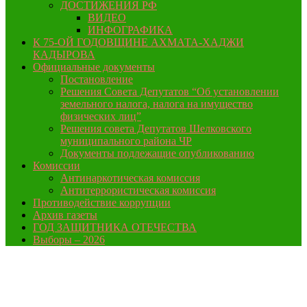
ДОСТИЖЕНИЯ РФ
ВИДЕО
ИНФОГРАФИКА
К 75-ОЙ ГОДОВЩИНЕ АХМАТА-ХАДЖИ
КАДЫРОВА
Официальные документы
Постановление
Решения Совета Депутатов “Об установлении
земельного налога, налога на имущество
физических лиц”
Решения совета Депутатов Шелковского
муниципального района ЧР
Документы подлежащие опубликованию
Комиссии
Антинаркотическая комиссия
Антитеррористическая комиссия
Противодействие коррупции
Архив газеты
ГОД ЗАЩИТНИКА ОТЕЧЕСТВА
Выборы – 2026