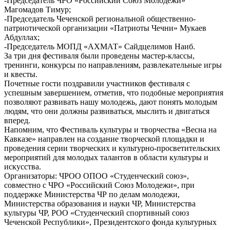
-Председатель ЧРО «Российский Союз Молодежи»
Магомадов Тимур;
-Председатель Чеченской региональной общественно-
патриотической организации «Патриоты Чечни» Мукаев
Абдуллах;
-Председатель МОПД «АХМАТ» Сайдцелимов Наиб.
За три дня фестиваля были проведены мастер-классы,
тренинги, конкурсы по направлениям, развлекательные игры
и квесты.
Почетные гости поздравили участников фестиваля с
успешным завершением, отметив, что подобные мероприятия
позволяют развивать нашу молодежь, дают понять молодым
людям, что они должны развиваться, мыслить и двигаться
вперед.
Напомним, что Фестиваль культуры и творчества «Весна на
Кавказе» направлен на создание творческой площадки и
проведения серии творческих и культурно-просветительских
мероприятий для молодых талантов в области культуры и
искусства.
Организаторы: ЧРОО ОПОО «Студенческий союз»,
совместно с ЧРО «Российский Союз Молодежи», при
поддержке Министерства ЧР по делам молодежи,
Министерства образования и науки ЧР, Министерства
культуры ЧР, РОО «Студенческий спортивный союз
Чеченской Республики», Президентского фонда культурных