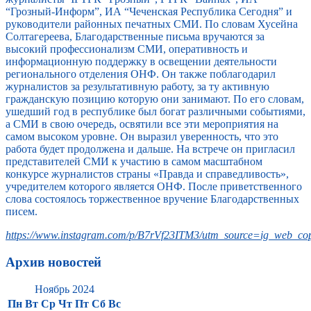
“Грозный-Информ”, ИА “Чеченская Республика Сегодня” и
руководители районных печатных СМИ. По словам Хусейна
Солтагереева, Благодарственные письма вручаются за
высокий профессионализм СМИ, оперативность и
информационную поддержку в освещении деятельности
регионального отделения ОНФ. Он также поблагодарил
журналистов за результативную работу, за ту активную
гражданскую позицию которую они занимают. По его словам,
ушедший год в республике был богат различными событиями,
а СМИ в свою очередь, освятили все эти мероприятия на
самом высоком уровне. Он выразил уверенность, что это
работа будет продолжена и дальше. На встрече он пригласил
представителей СМИ к участию в самом масштабном
конкурсе журналистов страны «Правда и справедливость»,
учредителем которого является ОНФ. После приветственного
слова состоялось торжественное вручение Благодарственных
писем.
https://www.instagram.com/p/B7rVf23ITM3/utm_source=ig_web_cop
Архив новостей
Ноябрь 2024
Пн
Вт
Ср
Чт
Пт
Сб
Вс