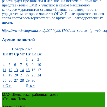
работа будет продолжена и дальше. На встрече он пригласил
представителей СМИ к участию в самом масштабном
конкурсе журналистов страны «Правда и справедливость»,
учредителем которого является ОНФ. После приветственного
слова состоялось торжественное вручение Благодарственных
писем.
https://www.instagram.com/p/B7rVf23ITM3/utm_source=ig_web_cop
Архив новостей
Ноябрь 2024
Пн
Вт
Ср
Чт
Пт
Сб
Вс
1
2
3
4
5
6
7
8
9
10
11
12
13
14
15
16
17
18
19
20
21
22
23
24
25
26
27
28
29
30
« Окт
Дек »
МАУ Шелковская районная газета
«Терская Новь»
Адрес: 366108,