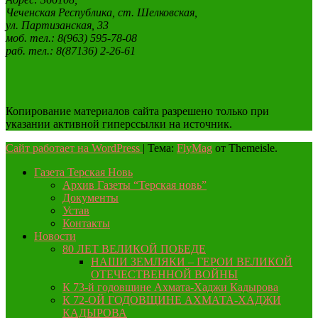
Чеченская Республика, ст. Шелковская,
ул. Партизанская, 33
моб. тел.: 8(963) 595-78-08
раб. тел.: 8(87136) 2-26-61
Копирование материалов сайта разрешено только при
указании активной гиперссылки на источник.
Сайт работает на WordPress
|
Тема:
FlyMag
от Themeisle.
Газета Терская Новь
Архив Газеты “Терская новь”
Документы
Устав
Контакты
Новости
80 ЛЕТ ВЕЛИКОЙ ПОБЕДЕ
НАШИ ЗЕМЛЯКИ – ГЕРОИ ВЕЛИКОЙ
ОТЕЧЕСТВЕННОЙ ВОЙНЫ
К 73-й годовщине Ахмата-Хаджи Кадырова
К 72-ОЙ ГОДОВЩИНЕ АХМАТА-ХАДЖИ
КАДЫРОВА