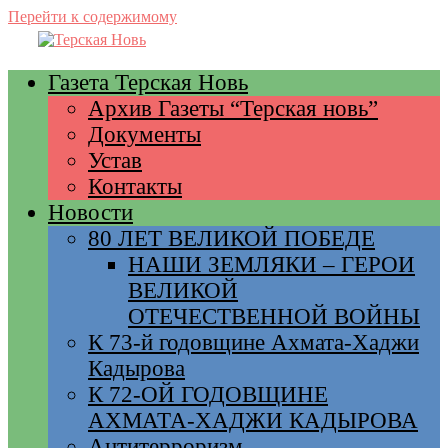
Перейти к содержимому
Газета Терская Новь
Архив Газеты “Терская новь”
Документы
Устав
Контакты
Новости
80 ЛЕТ ВЕЛИКОЙ ПОБЕДЕ
НАШИ ЗЕМЛЯКИ – ГЕРОИ
ВЕЛИКОЙ
ОТЕЧЕСТВЕННОЙ ВОЙНЫ
К 73-й годовщине Ахмата-Хаджи
Кадырова
К 72-ОЙ ГОДОВЩИНЕ
АХМАТА-ХАДЖИ КАДЫРОВА
Антитерроризм