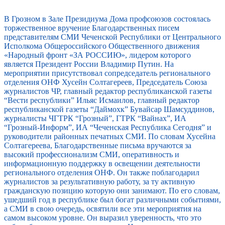
В Грозном в Зале Президиума Дома профсоюзов состоялась
торжественное вручение Благодарственных писем
представителям СМИ Чеченской Республики от Центрального
Исполкома Общероссийского Общественного движения
«Народный фронт «ЗА РОССИЮ», лидером которого
является Президент России Владимир Путин. На
мероприятии присутствовал сопредседатель регионального
отделения ОНФ Хусейн Солтагереев, Председатель Союза
журналистов ЧР, главный редактор республиканской газеты
“Вести республики” Ильяс Исмаилов, главный редактор
республиканской газеты “Даймохк” Бувайсар Шамсуддинов,
журналисты ЧГТРК “Грозный”, ГТРК “Вайнах”, ИА
“Грозный-Информ”, ИА “Чеченская Республика Сегодня” и
руководители районных печатных СМИ. По словам Хусейна
Солтагереева, Благодарственные письма вручаются за
высокий профессионализм СМИ, оперативность и
информационную поддержку в освещении деятельности
регионального отделения ОНФ. Он также поблагодарил
журналистов за результативную работу, за ту активную
гражданскую позицию которую они занимают. По его словам,
ушедший год в республике был богат различными событиями,
а СМИ в свою очередь, освятили все эти мероприятия на
самом высоком уровне. Он выразил уверенность, что это