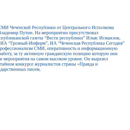
 СМИ Чеченской Республики от Центрального Исполкома
ладимир Путин. На мероприятии присутствовал
спубликанской газеты “Вести республики” Ильяс Исмаилов,
, ИА “Грозный-Информ”, ИА “Чеченская Республика Сегодня”
 профессионализм СМИ, оперативность и информационную
работу, за ту активную гражданскую позицию которую они
ти мероприятия на самом высоком уровне. Он выразил
сштабном конкурсе журналистов страны «Правда и
одарственных писем.