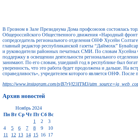
В Грозном в Зале Президиума Дома профсоюзов состоялась то
Общероссийского Общественного движения «Народный фронт 
сопредседатель регионального отделения ОНФ Хусейн Солтагер
главный редактор республиканской газеты “Даймохк” Бувайс
и руководители районных печатных СМИ. По словам Хусейна 
поддержку в освещении деятельности регионального отделени
занимают. По его словам, ушедший год в республике был бога
уверенность, что это работа будет продолжена и дальше. На 
справедливость», учредителем которого является ОНФ. После 
https://www.instagram.com/p/B7rVf23ITM3/utm_source=ig_web_cop
Архив новостей
Ноябрь 2024
Пн
Вт
Ср
Чт
Пт
Сб
Вс
1
2
3
4
5
6
7
8
9
10
11
12
13
14
15
16
17