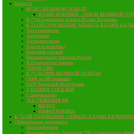
Новости
80 ЛЕТ ВЕЛИКОЙ ПОБЕДЕ
НАШИ ЗЕМЛЯКИ – ГЕРОИ ВЕЛИКОЙ ОТ
К 73-й годовщине Ахмата-Хаджи Кадырова
К 72-ОЙ ГОДОВЩИНЕ АХМАТА-ХАДЖИ КАД
Антитерроризм
Антинарко
Антикоррупция
Власть и политика
Короткой строкой
Национальные проекты России
В Прокуратуре района
ГЕРОИ СВО
К 75-ЛЕТИЮ ВЕЛИКОЙ ПОБЕДЫ
ОНФ по ЧР сообщает
ЦУР Чеченской Республики
У НАШИХ СОСЕДЕЙ
Строительство
ДОСТИЖЕНИЯ РФ
ВИДЕО
ИНФОГРАФИКА
К 75-ОЙ ГОДОВЩИНЕ АХМАТА-ХАДЖИ КАДЫРОВ
Официальные документы
Постановление
Решения Совета Депутатов “Об установлении земел