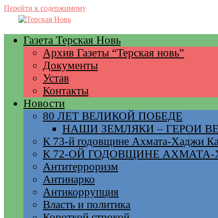
Перейти к содержимому
Газета Терская Новь
Архив Газеты “Терская новь”
Документы
Устав
Контакты
Новости
80 ЛЕТ ВЕЛИКОЙ ПОБЕДЕ
НАШИ ЗЕМЛЯКИ – ГЕРОИ 
К 73-й годовщине Ахмата-Хаджи К
К 72-ОЙ ГОДОВЩИНЕ АХМАТА
Антитерроризм
Антинарко
Антикоррупция
Власть и политика
Короткой строкой