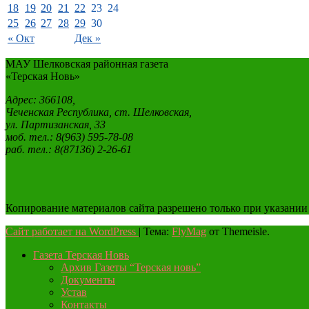
18
19
20
21
22
23
24
25
26
27
28
29
30
« Окт
Дек »
МАУ Шелковская районная газета
«Терская Новь»
Адрес: 366108,
Чеченская Республика, ст. Шелковская,
ул. Партизанская, 33
моб. тел.: 8(963) 595-78-08
раб. тел.: 8(87136) 2-26-61
Копирование материалов сайта разрешено только при указании
Сайт работает на WordPress
|
Тема:
FlyMag
от Themeisle.
Газета Терская Новь
Архив Газеты “Терская новь”
Документы
Устав
Контакты