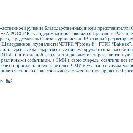
ржественное вручение Благодарственных писем представителям
«ЗА РОССИЮ», лидером которого является Президент России В
еев, Председатель Союза журналистов ЧР, главный редактор ре
ар Шамсуддинов, журналисты ЧГТРК “Грозный”, ГТРК “Вайнах”
Солтагереева, Благодарственные письма вручаются за высокий
я ОНФ. Он также поблагодарил журналистов за результативную 
т различными событиями, а СМИ в свою очередь, освятили все э
встрече он пригласил представителей СМИ к участию в самом ма
приветственного слова состоялось торжественное вручение Благ
y_link