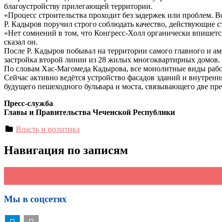
благоустройству прилегающей территории.
«Процесс строительства проходит без задержек или проблем. В
Р. Кадыров поручил строго соблюдать качество, действующие ст
«Нет сомнений в том, что Конгресс-Холл органически впишетс
сказал он.
После Р. Кадыров побывал на территории самого главного и а
застройка второй линии из 28 жилых многоквартирных домов.
По словам Хас-Магомеда Кадырова, все монолитные виды рабо
Сейчас активно ведётся устройство фасадов зданий и внутрен
будущего пешеходного бульвара и моста, связывающего две пре
Пресс-служба
Главы и Правительства Чеченской Республики
Власть и политика
Навигация по записям
←
Рамзан Кадыров посетил строящийся международный термин
Рамзан Кадыров принял участие в заседании оргкомитета по п
Мы в соцсетях