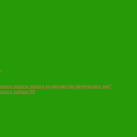
А
ьного налога, налога на имущество физических лиц”
ьного района ЧР