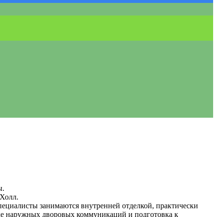
ы.
-Холл.
пециалисты занимаются внутренней отделкой, практически
дке наружных дворовых коммуникаций и подготовка к