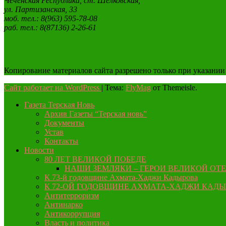
Чеченская Республика, ст. Шелковская,
ул. Партизанская, 33
моб. тел.: 8(963) 595-78-08
раб. тел.: 8(87136) 2-26-61
Копирование материалов сайта разрешено только при указании
Сайт работает на WordPress
|
Тема:
FlyMag
от Themeisle.
Газета Терская Новь
Архив Газеты “Терская новь”
Документы
Устав
Контакты
Новости
80 ЛЕТ ВЕЛИКОЙ ПОБЕДЕ
НАШИ ЗЕМЛЯКИ – ГЕРОИ ВЕЛИКОЙ ОТ
К 73-й годовщине Ахмата-Хаджи Кадырова
К 72-ОЙ ГОДОВЩИНЕ АХМАТА-ХАДЖИ КАД
Антитерроризм
Антинарко
Антикоррупция
Власть и политика