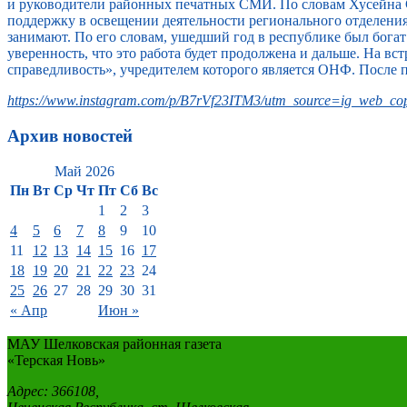
и руководители районных печатных СМИ. По словам Хусейна 
поддержку в освещении деятельности регионального отделени
занимают. По его словам, ушедший год в республике был бога
уверенность, что это работа будет продолжена и дальше. На 
справедливость», учредителем которого является ОНФ. После 
https://www.instagram.com/p/B7rVf23ITM3/utm_source=ig_web_cop
Архив новостей
Май 2026
Пн
Вт
Ср
Чт
Пт
Сб
Вс
1
2
3
4
5
6
7
8
9
10
11
12
13
14
15
16
17
18
19
20
21
22
23
24
25
26
27
28
29
30
31
« Апр
Июн »
МАУ Шелковская районная газета
«Терская Новь»
Адрес: 366108,