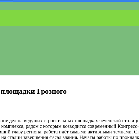
 площадки Грозного
ние дел на ведущих строительных площадках чеченской столиц
 комплекса, рядом с которым возводится современный Конгресс
ший главу региона, работа идёт самыми активными темпами. С
 на стадии завершения фасад здания. Начаты работы по прокла