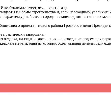
сё необходимое имеется», — сказал мэр.
андарты и нормы строительства и, если необходимо, увеличить с
я в архитектурный стиль города и станет одним из главных мес
мбициозного проекта – нового района Грозного имени Президен
т практически завершены.
няя отделка, на стадии завершения — возведение подземных пар
красные мечети, одна из которых будет названа именем Зелимха
ал в аэропорту Грозного
разднованию 200-летия со дня рождения Льва Толстого
→