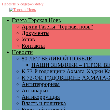
Перейти к содержимому
Газета Терская Новь
Архив Газеты “Терская новь”
Документы
Устав
Контакты
Новости
80 ЛЕТ ВЕЛИКОЙ ПОБЕДЕ
НАШИ ЗЕМЛЯКИ – ГЕРОИ 
К 73-й годовщине Ахмата-Хаджи К
К 72-ОЙ ГОДОВЩИНЕ АХМАТА
Антитерроризм
Антинарко
Антикоррупция
Власть и политика
Короткой строкой