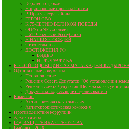
Короткой строкой
Национальные проекты России
В Прокуратуре района
ГЕРОИ СВО
К 75-ЛЕТИЮ ВЕЛИКОЙ ПОБЕДЫ
ОНФ по ЧР сообщает
ЦУР Чеченской Республики
У НАШИХ СОСЕДЕЙ
Строительство
ДОСТИЖЕНИЯ РФ
ВИДЕО
ИНФОГРАФИКА
К 75-ОЙ ГОДОВЩИНЕ АХМАТА-ХАДЖИ КАДЫРОВ
Официальные документы
Постановление
Решения Совета Депутатов “Об установлении земел
Решения совета Депутатов Шелковского муниципал
Документы подлежащие опубликованию
Комиссии
Антинаркотическая комиссия
Антитеррористическая комиссия
Противодействие коррупции
Архив газеты
ГОД ЗАЩИТНИКА ОТЕЧЕСТВА
Выборы – 2026