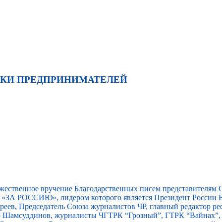
ЖКИ ПРЕДПРИНИМАТЕЛЕЙ
ржественное вручение Благодарственных писем представителям
«ЗА РОССИЮ», лидером которого является Президент России В
еев, Председатель Союза журналистов ЧР, главный редактор ре
ар Шамсуддинов, журналисты ЧГТРК “Грозный”, ГТРК “Вайнах”