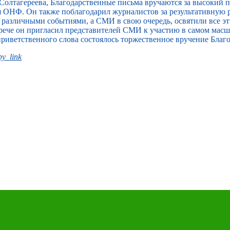
Солтагереева, Благодарственные письма вручаются за высокий
я ОНФ. Он также поблагодарил журналистов за результативную 
т различными событиями, а СМИ в свою очередь, освятили все э
встрече он пригласил представителей СМИ к участию в самом ма
приветственного слова состоялось торжественное вручение Благ
y_link