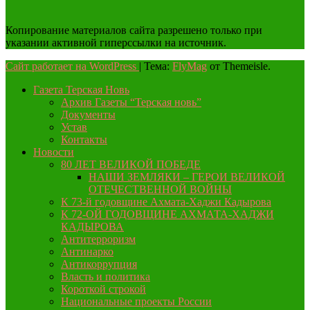
Копирование материалов сайта разрешено только при
указании активной гиперссылки на источник.
Сайт работает на WordPress
|
Тема:
FlyMag
от Themeisle.
Газета Терская Новь
Архив Газеты “Терская новь”
Документы
Устав
Контакты
Новости
80 ЛЕТ ВЕЛИКОЙ ПОБЕДЕ
НАШИ ЗЕМЛЯКИ – ГЕРОИ ВЕЛИКОЙ
ОТЕЧЕСТВЕННОЙ ВОЙНЫ
К 73-й годовщине Ахмата-Хаджи Кадырова
К 72-ОЙ ГОДОВЩИНЕ АХМАТА-ХАДЖИ
КАДЫРОВА
Антитерроризм
Антинарко
Антикоррупция
Власть и политика
Короткой строкой
Национальные проекты России