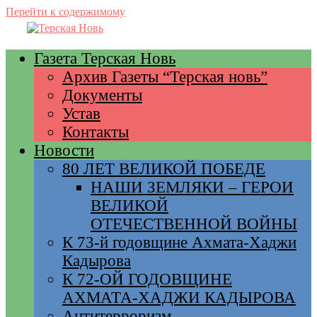
Перейти к содержимому
Газета Терская Новь
Архив Газеты “Терская новь”
Документы
Устав
Контакты
Новости
80 ЛЕТ ВЕЛИКОЙ ПОБЕДЕ
НАШИ ЗЕМЛЯКИ – ГЕРОИ
ВЕЛИКОЙ
ОТЕЧЕСТВЕННОЙ ВОЙНЫ
К 73-й годовщине Ахмата-Хаджи
Кадырова
К 72-ОЙ ГОДОВЩИНЕ
АХМАТА-ХАДЖИ КАДЫРОВА
Антитерроризм