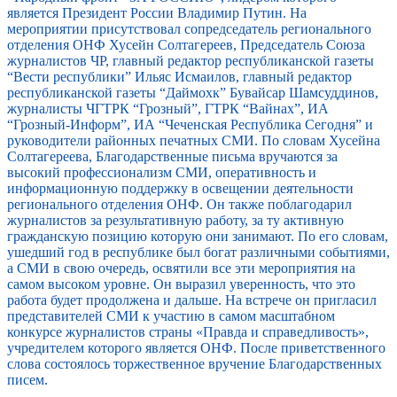
является Президент России Владимир Путин. На
мероприятии присутствовал сопредседатель регионального
отделения ОНФ Хусейн Солтагереев, Председатель Союза
журналистов ЧР, главный редактор республиканской газеты
“Вести республики” Ильяс Исмаилов, главный редактор
республиканской газеты “Даймохк” Бувайсар Шамсуддинов,
журналисты ЧГТРК “Грозный”, ГТРК “Вайнах”, ИА
“Грозный-Информ”, ИА “Чеченская Республика Сегодня” и
руководители районных печатных СМИ. По словам Хусейна
Солтагереева, Благодарственные письма вручаются за
высокий профессионализм СМИ, оперативность и
информационную поддержку в освещении деятельности
регионального отделения ОНФ. Он также поблагодарил
журналистов за результативную работу, за ту активную
гражданскую позицию которую они занимают. По его словам,
ушедший год в республике был богат различными событиями,
а СМИ в свою очередь, освятили все эти мероприятия на
самом высоком уровне. Он выразил уверенность, что это
работа будет продолжена и дальше. На встрече он пригласил
представителей СМИ к участию в самом масштабном
конкурсе журналистов страны «Правда и справедливость»,
учредителем которого является ОНФ. После приветственного
слова состоялось торжественное вручение Благодарственных
писем.