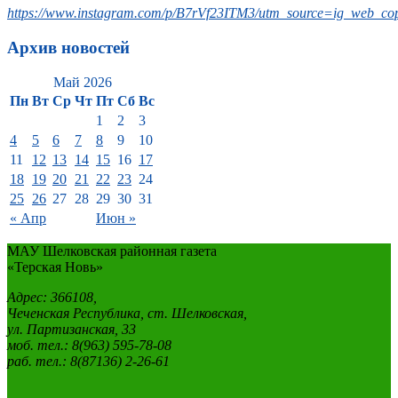
https://www.instagram.com/p/B7rVf23ITM3/utm_source=ig_web_cop
Архив новостей
Май 2026
Пн
Вт
Ср
Чт
Пт
Сб
Вс
1
2
3
4
5
6
7
8
9
10
11
12
13
14
15
16
17
18
19
20
21
22
23
24
25
26
27
28
29
30
31
« Апр
Июн »
МАУ Шелковская районная газета
«Терская Новь»
Адрес: 366108,
Чеченская Республика, ст. Шелковская,
ул. Партизанская, 33
моб. тел.: 8(963) 595-78-08
раб. тел.: 8(87136) 2-26-61