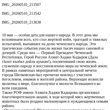
IMG_20260510_213507
IMG_20260510_213542
IMG_20260510_213638
10 мая — особая дата для нашего народа. В этот день мы
вспоминаем всех, кто стал жертвой войн, трагедий и тяжелых
испытаний, выпавших на долю чеченского народа. Эти
трагические события унесли жизни тысяч наших сыновей и
дочерей. Среди них — Первый Президент Чеченской
Республики, Герой России Ахмат-Хаджи Кадыров (Дала
гӀазот къобал дойла цуьнан!), посвятивший свою жизнь
служению народу и восстановлению мира на чеченской земле.
В рамках памятных мероприятий в центральной мечети
города Шелковская был прочитан мовлид с участием
богословов, имамов и жителей района. Верующие вознесли
молитвы о мире, благополучии и милости Всевышнего ко
всем ушедшим.
Также РОФ имени Ахмата-Хаджи Кадырова организовал
благотворительную акцию, в ходе которой мясо жертвенных
животных было роздано малоимущим и нуждающимся семьям
района.