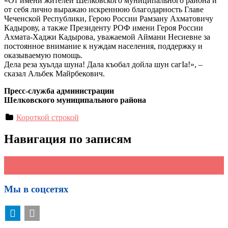
«От имени жителей Шелковского муниципального района и
от себя лично выражаю искреннюю благодарность Главе
Чеченской Республики, Герою России Рамзану Ахматовичу
Кадырову, а также Президенту РОФ имени Героя России
Ахмата-Хаджи Кадырова, уважаемой Аймани Несиевне за
постоянное внимание к нуждам населения, поддержку и
оказываемую помощь.
Дела реза хуьлда шуна! Дала къобал дойла шун сагӀа!», –
сказал Альбек Майрбекович.
Пресс-служба администрации
Шелковского муниципального района
Короткой строкой
Навигация по записям
←
«ЗНАМЯ ПОБЕДЫ»
ВИДЕОКОНФЕРЕНЦИЯ
→
Мы в соцсетях