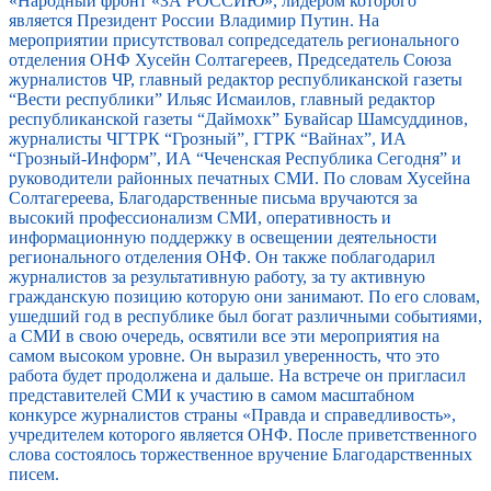
«Народный фронт «ЗА РОССИЮ», лидером которого
является Президент России Владимир Путин. На
мероприятии присутствовал сопредседатель регионального
отделения ОНФ Хусейн Солтагереев, Председатель Союза
журналистов ЧР, главный редактор республиканской газеты
“Вести республики” Ильяс Исмаилов, главный редактор
республиканской газеты “Даймохк” Бувайсар Шамсуддинов,
журналисты ЧГТРК “Грозный”, ГТРК “Вайнах”, ИА
“Грозный-Информ”, ИА “Чеченская Республика Сегодня” и
руководители районных печатных СМИ. По словам Хусейна
Солтагереева, Благодарственные письма вручаются за
высокий профессионализм СМИ, оперативность и
информационную поддержку в освещении деятельности
регионального отделения ОНФ. Он также поблагодарил
журналистов за результативную работу, за ту активную
гражданскую позицию которую они занимают. По его словам,
ушедший год в республике был богат различными событиями,
а СМИ в свою очередь, освятили все эти мероприятия на
самом высоком уровне. Он выразил уверенность, что это
работа будет продолжена и дальше. На встрече он пригласил
представителей СМИ к участию в самом масштабном
конкурсе журналистов страны «Правда и справедливость»,
учредителем которого является ОНФ. После приветственного
слова состоялось торжественное вручение Благодарственных
писем.