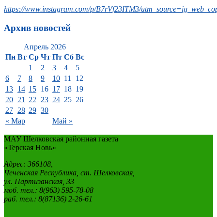
https://www.instagram.com/p/B7rVf23ITM3/utm_source=ig_web_cop
Архив новостей
Апрель 2026
Пн
Вт
Ср
Чт
Пт
Сб
Вс
1
2
3
4
5
6
7
8
9
10
11
12
13
14
15
16
17
18
19
20
21
22
23
24
25
26
27
28
29
30
« Мар
Май »
МАУ Шелковская районная газета
«Терская Новь»
Адрес: 366108,
Чеченская Республика, ст. Шелковская,
ул. Партизанская, 33
моб. тел.: 8(963) 595-78-08
раб. тел.: 8(87136) 2-26-61