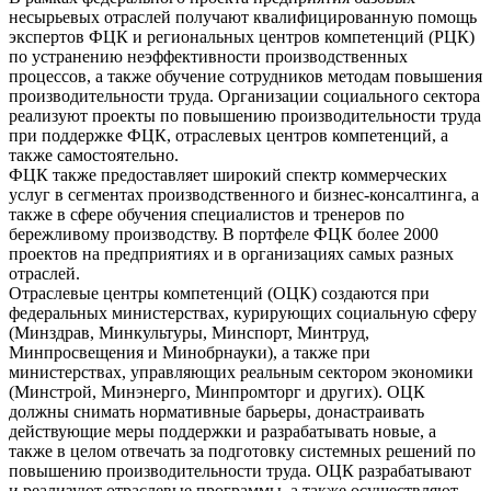
несырьевых отраслей получают квалифицированную помощь
экспертов ФЦК и региональных центров компетенций (РЦК)
по устранению неэффективности производственных
процессов, а также обучение сотрудников методам повышения
производительности труда. Организации социального сектора
реализуют проекты по повышению производительности труда
при поддержке ФЦК, отраслевых центров компетенций, а
также самостоятельно.
ФЦК также предоставляет широкий спектр коммерческих
услуг в сегментах производственного и бизнес-консалтинга, а
также в сфере обучения специалистов и тренеров по
бережливому производству. В портфеле ФЦК более 2000
проектов на предприятиях и в организациях самых разных
отраслей.
Отраслевые центры компетенций (ОЦК) создаются при
федеральных министерствах, курирующих социальную сферу
(Минздрав, Минкультуры, Минспорт, Минтруд,
Минпросвещения и Минобрнауки), а также при
министерствах, управляющих реальным сектором экономики
(Минстрой, Минэнерго, Минпромторг и других). ОЦК
должны снимать нормативные барьеры, донастраивать
действующие меры поддержки и разрабатывать новые, а
также в целом отвечать за подготовку системных решений по
повышению производительности труда. ОЦК разрабатывают
и реализуют отраслевые программы, а также осуществляют