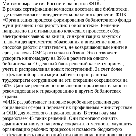
Минэкономразвития России и экспертов ФЦК.
В рамках сертификации комиссия посетила две библиотеки,
где ознакомилась с внедрением коробочного решения ФЦК
«Организация процесса формирования библиотечного фонда
муниципальной общедоступной библиотеки». Решение
направлено на оптимизацию ключевых процессов: сбор
электронных заявок на книги, синхронизацию закупок с
планами департаментов образования и внедрение новых
способов работы с читателями, не возвращающими книги в
срок, включая СМС-рассылки и обзвон. Это позволяет
ускорить книговыдачу на 39% в расчете на одного
библиотекаря. Отдельный блок решений касается приема,
учета и распределения новых поступлений. За счет более
эффективной организации рабочего пространства
трудозатраты сотрудников на эти операции сокращаются на
60%. Данные решения по повышению производительности
рекомендованы к тиражированию в других библиотеках
страны.
«ФЦК разрабатывает типовые коробочные решения для
социальной сферы и передает их профильным министерствам
и ОЦК для массового тиражирования. В этом году мы
разработаем 45 таких решений. Они помогают снизить
административную нагрузку, сократить отчетность, улучшить
организацию рабочих процессов и повысить бюджетную
эффективность организаций при одновременном повышении