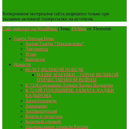
Копирование материалов сайта разрешено только при
указании активной гиперссылки на источник.
Сайт работает на WordPress
|
Тема:
FlyMag
от Themeisle.
Газета Терская Новь
Архив Газеты “Терская новь”
Документы
Устав
Контакты
Новости
80 ЛЕТ ВЕЛИКОЙ ПОБЕДЕ
НАШИ ЗЕМЛЯКИ – ГЕРОИ ВЕЛИКОЙ
ОТЕЧЕСТВЕННОЙ ВОЙНЫ
К 73-й годовщине Ахмата-Хаджи Кадырова
К 72-ОЙ ГОДОВЩИНЕ АХМАТА-ХАДЖИ
КАДЫРОВА
Антитерроризм
Антинарко
Антикоррупция
Власть и политика
Короткой строкой
Национальные проекты России