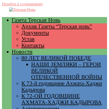
Перейти к содержимому
Газета Терская Новь
Архив Газеты “Терская новь”
Документы
Устав
Контакты
Новости
80 ЛЕТ ВЕЛИКОЙ ПОБЕДЕ
НАШИ ЗЕМЛЯКИ – ГЕРОИ
ВЕЛИКОЙ
ОТЕЧЕСТВЕННОЙ ВОЙНЫ
К 73-й годовщине Ахмата-Хаджи
Кадырова
К 72-ОЙ ГОДОВЩИНЕ
АХМАТА-ХАДЖИ КАДЫРОВА
Антитерроризм