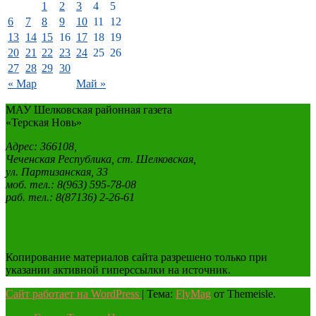
1
2
3
4
5
6
7
8
9
10
11
12
13
14
15
16
17
18
19
20
21
22
23
24
25
26
27
28
29
30
« Мар
Май »
МАУ Шелковская районная газета
«Терская Новь»
Адрес: 366108,
Чеченская Республика, ст. Шелковская,
ул. Партизанская, 33
моб. тел.: 8(963) 595-78-08
раб. тел.: 8(87136) 2-26-61
Копирование материалов сайта разрешено только при
указании активной гиперссылки на источник.
Сайт работает на WordPress
|
Тема:
FlyMag
от Themeisle.