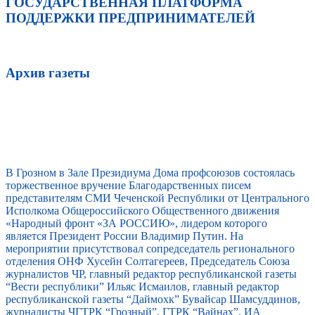
ГОСУДАРСТВЕННАЯ ПЛАТФОРМА
ПОДДЕРЖКИ ПРЕДПРИНИМАТЕЛЕЙ
Архив газеты
В Грозном в Зале Президиума Дома профсоюзов состоялась
торжественное вручение Благодарственных писем
представителям СМИ Чеченской Республики от Центрального
Исполкома Общероссийского Общественного движения
«Народный фронт «ЗА РОССИЮ», лидером которого
является Президент России Владимир Путин. На
мероприятии присутствовал сопредседатель регионального
отделения ОНФ Хусейн Солтагереев, Председатель Союза
журналистов ЧР, главный редактор республиканской газеты
“Вести республики” Ильяс Исмаилов, главный редактор
республиканской газеты “Даймохк” Бувайсар Шамсуддинов,
журналисты ЧГТРК “Грозный”, ГТРК “Вайнах”, ИА