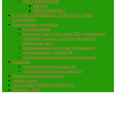
ДОСТИЖЕНИЯ РФ
ВИДЕО
ИНФОГРАФИКА
К 75-ОЙ ГОДОВЩИНЕ АХМАТА-ХАДЖИ
КАДЫРОВА
Официальные документы
Постановление
Решения Совета Депутатов “Об установлении
земельного налога, налога на имущество
физических лиц”
Решения совета Депутатов Шелковского
муниципального района ЧР
Документы подлежащие опубликованию
Комиссии
Антинаркотическая комиссия
Антитеррористическая комиссия
Противодействие коррупции
Архив газеты
ГОД ЗАЩИТНИКА ОТЕЧЕСТВА
Выборы – 2026