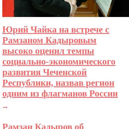
Юрий Чайка на встрече с
Рамзаном Кадыровым
высоко оценил темпы
социально-экономического
развития Чеченской
Республики, назвав регион
одним из флагманов России
Рамзан Кадыров об