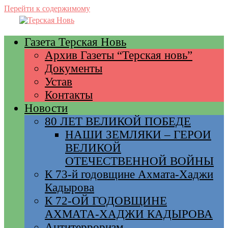
Перейти к содержимому
Газета Терская Новь
Архив Газеты “Терская новь”
Документы
Устав
Контакты
Новости
80 ЛЕТ ВЕЛИКОЙ ПОБЕДЕ
НАШИ ЗЕМЛЯКИ – ГЕРОИ
ВЕЛИКОЙ
ОТЕЧЕСТВЕННОЙ ВОЙНЫ
К 73-й годовщине Ахмата-Хаджи
Кадырова
К 72-ОЙ ГОДОВЩИНЕ
АХМАТА-ХАДЖИ КАДЫРОВА
Антитерроризм