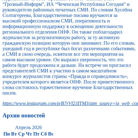
“Грозный-Информ”, ИА “Чеченская Республика Сегодня” и
руководители районных печатных СМИ. По словам Хусейна
Солтагереева, Благодарственные письма вручаются за
высокий профессионализм СМИ, оперативность и
информационную поддержку в освещении деятельности
регионального отделения ОНФ. Он также поблагодарил
журналистов за результативную работу, за ту активную
гражданскую позицию которую они занимают. По его словам,
ушедший год в республике был богат различными событиями,
а СМИ в свою очередь, освятили все эти мероприятия на
самом высоком уровне. Он выразил уверенность, что это
работа будет продолжена и дальше. На встрече он пригласил
представителей СМИ к участию в самом масштабном
конкурсе журналистов страны «Правда и справедливость»,
учредителем которого является ОНФ. После приветственного
слова состоялось торжественное вручение Благодарственных
писем.
https://www.instagram.com/p/B7rVf23ITM3/utm_source=ig_web_cop
Архив новостей
Апрель 2026
Пн
Вт
Ср
Чт
Пт
Сб
Вс