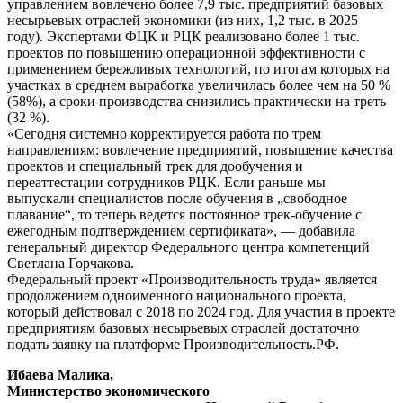
управлением вовлечено более 7,9 тыс. предприятий базовых
несырьевых отраслей экономики (из них, 1,2 тыс. в 2025
году). Экспертами ФЦК и РЦК реализовано более 1 тыс.
проектов по повышению операционной эффективности с
применением бережливых технологий, по итогам которых на
участках в среднем выработка увеличилась более чем на 50 %
(58%), а сроки производства снизились практически на треть
(32 %).
«Сегодня системно корректируется работа по трем
направлениям: вовлечение предприятий, повышение качества
проектов и специальный трек для дообучения и
переаттестации сотрудников РЦК. Если раньше мы
выпускали специалистов после обучения в „свободное
плавание“, то теперь ведется постоянное трек-обучение с
ежегодным подтверждением сертификата», — добавила
генеральный директор Федерального центра компетенций
Светлана Горчакова.
Федеральный проект «Производительность труда» является
продолжением одноименного национального проекта,
который действовал с 2018 по 2024 год. Для участия в проекте
предприятиям базовых несырьевых отраслей достаточно
подать заявку на платформе Производительность.РФ.
Ибаева Малика,
Министерство экономического