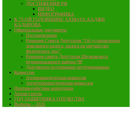
ДОСТИЖЕНИЯ РФ
ВИДЕО
ИНФОГРАФИКА
К 75-ОЙ ГОДОВЩИНЕ АХМАТА-ХАДЖИ
КАДЫРОВА
Официальные документы
Постановление
Решения Совета Депутатов “Об установлении
земельного налога, налога на имущество
физических лиц”
Решения совета Депутатов Шелковского
муниципального района ЧР
Документы подлежащие опубликованию
Комиссии
Антинаркотическая комиссия
Антитеррористическая комиссия
Противодействие коррупции
Архив газеты
ГОД ЗАЩИТНИКА ОТЕЧЕСТВА
Выборы – 2026