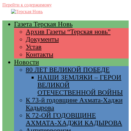
Перейти к содержимому
Газета Терская Новь
Архив Газеты “Терская новь”
Документы
Устав
Контакты
Новости
80 ЛЕТ ВЕЛИКОЙ ПОБЕДЕ
НАШИ ЗЕМЛЯКИ – ГЕРОИ
ВЕЛИКОЙ
ОТЕЧЕСТВЕННОЙ ВОЙНЫ
К 73-й годовщине Ахмата-Хаджи
Кадырова
К 72-ОЙ ГОДОВЩИНЕ
АХМАТА-ХАДЖИ КАДЫРОВА
Антитерроризм