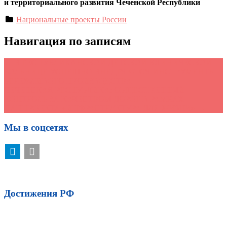
и территориального развития Чеченской Республики
Национальные проекты России
Навигация по записям
←
В РЕСПУБЛИКАНСКОЙ ДЕТСКОЙ КЛИНИЧЕСКОЙ
БОЛЬНИЦЕ УСПЕШНО ВНЕДРЯЮТСЯ ИНСТРУМЕНТЫ
БЕРЕЖЛИВОГО ПРОИЗВОДСТВА
ЧЕЧЕНСКАЯ РЕСПУБЛИКА: ОБЩЕСТВЕННЫЙ
КОНТРОЛЬ ЗА КАЧЕСТВОМ ДОРОГ В РАМКАХ
НАЦПРОЕКТА «ИНФРАСТРУКТУРА ДЛЯ ЖИЗНИ»
→
Мы в соцсетях
Достижения РФ