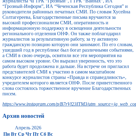
журналисты ЧГТРК “Грозный”, ГТРК “Вайнах”, ИА
“Грозный-Информ”, ИА “Чеченская Республика Сегодня” и
руководители районных печатных СМИ. По словам Хусейна
Солтагереева, Благодарственные письма вручаются за
высокий профессионализм СМИ, оперативность и
информационную поддержку в освещении деятельности
регионального отделения ОНФ. Он также поблагодарил
журналистов за результативную работу, за ту активную
гражданскую позицию которую они занимают. По его словам,
ушедший год в республике был богат различными событиями,
а СМИ в свою очередь, освятили все эти мероприятия на
самом высоком уровне. Он выразил уверенность, что это
работа будет продолжена и дальше. На встрече он пригласил
представителей СМИ к участию в самом масштабном
конкурсе журналистов страны «Правда и справедливость»,
учредителем которого является ОНФ. После приветственного
слова состоялось торжественное вручение Благодарственных
писем.
https://www.instagram.com/p/B7rVf23ITM3/utm_source=ig_web_cop
Архив новостей
Апрель 2026
Пн
Вт
Ср
Чт
Пт
Сб
Вс