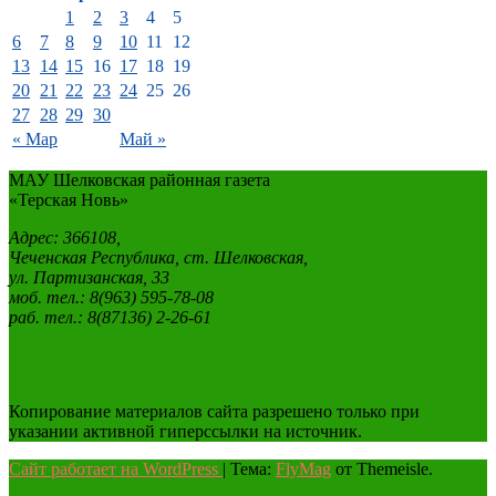
1
2
3
4
5
6
7
8
9
10
11
12
13
14
15
16
17
18
19
20
21
22
23
24
25
26
27
28
29
30
« Мар
Май »
МАУ Шелковская районная газета
«Терская Новь»
Адрес: 366108,
Чеченская Республика, ст. Шелковская,
ул. Партизанская, 33
моб. тел.: 8(963) 595-78-08
раб. тел.: 8(87136) 2-26-61
Копирование материалов сайта разрешено только при
указании активной гиперссылки на источник.
Сайт работает на WordPress
|
Тема:
FlyMag
от Themeisle.