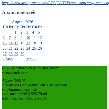
https://www.instagram.com/p/B7rVf23ITM3/utm_source=ig_web_cop
Архив новостей
Апрель 2026
Пн
Вт
Ср
Чт
Пт
Сб
Вс
1
2
3
4
5
6
7
8
9
10
11
12
13
14
15
16
17
18
19
20
21
22
23
24
25
26
27
28
29
30
« Мар
Май »
МАУ Шелковская районная газета
«Терская Новь»
Адрес: 366108,
Чеченская Республика, ст. Шелковская,
ул. Партизанская, 33
моб. тел.: 8(963) 595-78-08
раб. тел.: 8(87136) 2-26-61