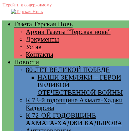
Перейти к содержимому
Газета Терская Новь
Архив Газеты “Терская новь”
Документы
Устав
Контакты
Новости
80 ЛЕТ ВЕЛИКОЙ ПОБЕДЕ
НАШИ ЗЕМЛЯКИ – ГЕРОИ
ВЕЛИКОЙ
ОТЕЧЕСТВЕННОЙ ВОЙНЫ
К 73-й годовщине Ахмата-Хаджи
Кадырова
К 72-ОЙ ГОДОВЩИНЕ
АХМАТА-ХАДЖИ КАДЫРОВА
Антитерроризм