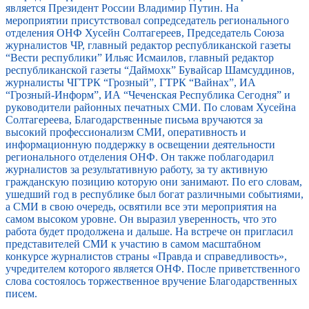
является Президент России Владимир Путин. На
мероприятии присутствовал сопредседатель регионального
отделения ОНФ Хусейн Солтагереев, Председатель Союза
журналистов ЧР, главный редактор республиканской газеты
“Вести республики” Ильяс Исмаилов, главный редактор
республиканской газеты “Даймохк” Бувайсар Шамсуддинов,
журналисты ЧГТРК “Грозный”, ГТРК “Вайнах”, ИА
“Грозный-Информ”, ИА “Чеченская Республика Сегодня” и
руководители районных печатных СМИ. По словам Хусейна
Солтагереева, Благодарственные письма вручаются за
высокий профессионализм СМИ, оперативность и
информационную поддержку в освещении деятельности
регионального отделения ОНФ. Он также поблагодарил
журналистов за результативную работу, за ту активную
гражданскую позицию которую они занимают. По его словам,
ушедший год в республике был богат различными событиями,
а СМИ в свою очередь, освятили все эти мероприятия на
самом высоком уровне. Он выразил уверенность, что это
работа будет продолжена и дальше. На встрече он пригласил
представителей СМИ к участию в самом масштабном
конкурсе журналистов страны «Правда и справедливость»,
учредителем которого является ОНФ. После приветственного
слова состоялось торжественное вручение Благодарственных
писем.