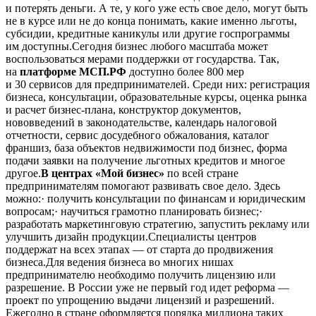
и потерять деньги. А те, у кого уже есть свое дело, могут быть
не в курсе или не до конца понимать, какие именно льготы,
субсидии, кредитные каникулы или другие госпрограммы
им доступны.Сегодня бизнес любого масштаба может
воспользоваться мерами поддержки от государства. Так,
на
платформе МСП.РФ
доступно более 800 мер
и 30 сервисов для предпринимателей. Среди них: регистрация
бизнеса, консультации, образовательные курсы, оценка рынка
и расчет бизнес-плана, конструктор документов,
нововведений в законодательстве, календарь налоговой
отчетности, сервис досудебного обжалования, каталог
франшиз, база объектов недвижимости под бизнес, форма
подачи заявки на получение льготных кредитов и многое
другое.
В центрах «Мой бизнес»
по всей стране
предпринимателям помогают развивать свое дело. Здесь
можно:· получить консультации по финансам и юридическим
вопросам;· научиться грамотно планировать бизнес;·
разработать маркетинговую стратегию, запустить рекламу или
улучшить дизайн продукции.Специалисты центров
поддержат на всех этапах — от старта до продвижения
бизнеса.Для ведения бизнеса во многих нишах
предпринимателю необходимо получить лицензию или
разрешение. В России уже не первый год идет реформа —
проект по упрощению выдачи лицензий и разрешений.
Ежегодно в стране оформляется порядка миллиона таких