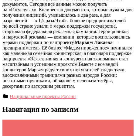
документов. Сегодня все данные можно получить
на «Госуслугах». Количество документов, которые нужны для
получения лицензий, уменьшилось в два раза, а для
разрешений — в 1,5 раза.Чтобы больше предпринимателей
по всей стране узнали о мерах поддержки государства,
стартовала федеральная рекламная кампания. Герои роликов
и наружной рекламы — компании, которые воспользовались
мерами поддержки по нацпроекту.
Марьям Лакаева
—
предприниматель. Её бизнес «Мадам пироженное» начинался
как маленькая семейная кондитерская, а благодаря поддержке
нацпроекта «Эффективная и конкурентная экономика» стал
масштабным и успешным проектом.Вместе с командой
кондитеров Марьям радует своих покупателей сладостями,
вдохновлёнными традициями разных народов России:
печатными пряниками, обрядовым печеньем тетёры,
десертами по авторским рецептам.
Национальные проекты России
Навигация по записям
←
Чеченская Республика: Общественный контроль за
качеством дорог в рамках нацпроекта «Инфраструктура для
жизни»