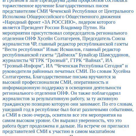
В Грозном в Зале Президиума Дома профсоюзов состоялась
торжественное вручение Благодарственных писем
представителям СМИ Чеченской Республики от Центрального
Исполкома Общероссийского Общественного движения
«Народный фронт «ЗА РОССИЮ», лидером которого
является Президент России Владимир Путин. На
мероприятии присутствовал сопредседатель регионального
отделения ОНФ Хусейн Солтагереев, Председатель Союза
журналистов ЧР, главный редактор республиканской газеты
“Вести республики” Ильяс Исмаилов, главный редактор
республиканской газеты “Даймохк” Бувайсар Шамсуддинов,
журналисты ЧГТРК “Грозный”, ГТРК “Вайнах”, ИА
“Грозный-Информ”, ИА “Чеченская Республика Сегодня” и
руководители районных печатных СМИ. По словам Хусейна
Солтагереева, Благодарственные письма вручаются за
высокий профессионализм СМИ, оперативность и
информационную поддержку в освещении деятельности
регионального отделения ОНФ. Он также поблагодарил
журналистов за результативную работу, за ту активную
гражданскую позицию которую они занимают. По его словам,
ушедший год в республике был богат различными событиями,
а СМИ в свою очередь, освятили все эти мероприятия на
самом высоком уровне. Он выразил уверенность, что это
работа будет продолжена и дальше. На встрече он пригласил
представителей СМИ к участию в самом масштабном