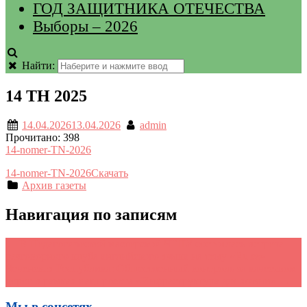
ГОД ЗАЩИТНИКА ОТЕЧЕСТВА
Выборы – 2026
Найти:
14 ТН 2025
14.04.2026
13.04.2026
admin
Прочитано:
398
14-nomer-TN-2026
14-nomer-TN-2026
Скачать
Архив газеты
Навигация по записям
←
В Педагогической мастерской ЧГПУ состоялась встреча
разговорного клуба английского языка на тему «Rules»
Чеченская Республика: Общественный контроль за качеством
дорог в рамках нацпроекта «Инфраструктура для жизни»
→
Мы в соцсетях