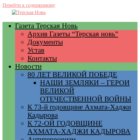
Перейти к содержимому
Газета Терская Новь
Архив Газеты “Терская новь”
Документы
Устав
Контакты
Новости
80 ЛЕТ ВЕЛИКОЙ ПОБЕДЕ
НАШИ ЗЕМЛЯКИ – ГЕРОИ
ВЕЛИКОЙ
ОТЕЧЕСТВЕННОЙ ВОЙНЫ
К 73-й годовщине Ахмата-Хаджи
Кадырова
К 72-ОЙ ГОДОВЩИНЕ
АХМАТА-ХАДЖИ КАДЫРОВА
Антитерроризм