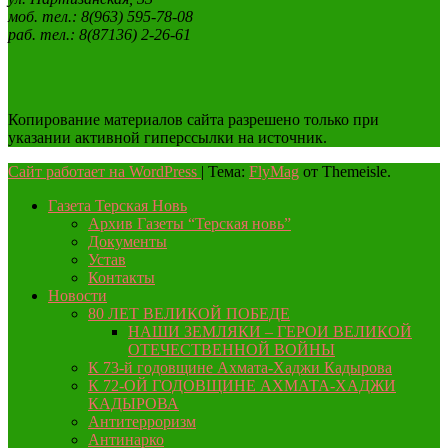
моб. тел.: 8(963) 595-78-08
раб. тел.: 8(87136) 2-26-61
Копирование материалов сайта разрешено только при
указании активной гиперссылки на источник.
Сайт работает на WordPress
|
Тема:
FlyMag
от Themeisle.
Газета Терская Новь
Архив Газеты “Терская новь”
Документы
Устав
Контакты
Новости
80 ЛЕТ ВЕЛИКОЙ ПОБЕДЕ
НАШИ ЗЕМЛЯКИ – ГЕРОИ ВЕЛИКОЙ
ОТЕЧЕСТВЕННОЙ ВОЙНЫ
К 73-й годовщине Ахмата-Хаджи Кадырова
К 72-ОЙ ГОДОВЩИНЕ АХМАТА-ХАДЖИ
КАДЫРОВА
Антитерроризм
Антинарко