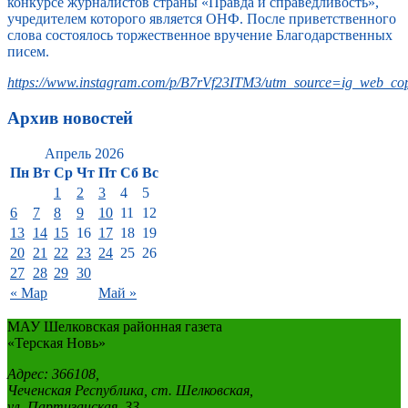
конкурсе журналистов страны «Правда и справедливость»,
учредителем которого является ОНФ. После приветственного
слова состоялось торжественное вручение Благодарственных
писем.
https://www.instagram.com/p/B7rVf23ITM3/utm_source=ig_web_cop
Архив новостей
Апрель 2026
Пн
Вт
Ср
Чт
Пт
Сб
Вс
1
2
3
4
5
6
7
8
9
10
11
12
13
14
15
16
17
18
19
20
21
22
23
24
25
26
27
28
29
30
« Мар
Май »
МАУ Шелковская районная газета
«Терская Новь»
Адрес: 366108,
Чеченская Республика, ст. Шелковская,
ул. Партизанская, 33