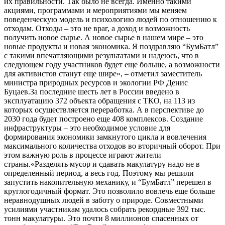
их правильности. Так было не всегда. Именно такими
акциями, программами и мероприятиями мы меняем
поведенческую модель и психологию людей по отношению к
отходам. Отходы – это не враг, а доход и возможность
получить новое сырье. А новое сырье в нашем мире – это
новые продукты и новая экономика. Я поздравляю “БумБатл”
с такими впечатляющими результатами и надеюсь, что в
следующем году участников будет еще больше, а возможности
для активистов станут еще шире», – отметил заместитель
министра природных ресурсов и экологии РФ Денис
Буцаев.За последние шесть лет в России введено в
эксплуатацию 372 объекта обращения с ТКО, на 113 из
которых осуществляется переработка. А в перспективе до
2030 года будет построено еще 408 комплексов. Создание
инфраструктуры – это необходимое условие для
формирования экономики замкнутого цикла и вовлечения
максимального количества отходов во вторичный оборот. При
этом важную роль в процессе играют жители
страны.«Разделять мусор и сдавать макулатуру надо не в
определенный период, а весь год. Поэтому мы решили
запустить накопительную механику, и “БумБатл” перешел в
круглогодичный формат. Это позволило вовлечь еще больше
неравнодушных людей в заботу о природе. Совместными
усилиями участникам удалось собрать рекордные 392 тыс.
тонн макулатуры. Это почти 8 миллионов спасенных от