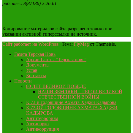
раб. тел.: 8(87136) 2-26-61
Копирование материалов сайта разрешено только при
указании активной гиперссылки на источник.
Сайт работает на WordPress
|
Тема:
FlyMag
от Themeisle.
Газета Терская Новь
Архив Газеты “Терская новь”
Документы
Устав
Контакты
Новости
80 ЛЕТ ВЕЛИКОЙ ПОБЕДЕ
НАШИ ЗЕМЛЯКИ – ГЕРОИ ВЕЛИКОЙ
ОТЕЧЕСТВЕННОЙ ВОЙНЫ
К 73-й годовщине Ахмата-Хаджи Кадырова
К 72-ОЙ ГОДОВЩИНЕ АХМАТА-ХАДЖИ
КАДЫРОВА
Антитерроризм
Антинарко
Антикоррупция