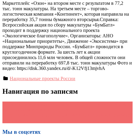
Маркетплейс «Озон» на втором месте с результатом в 77,2
тыс. тонн макулатуры. На третьем месте – торгово-
логистическая компания «Континент», которая направила на
переработку 35,7 тонны бумажного вторсырья.Справка:
Всероссийская акция по сбору макулатуры «БумБатл»
проходит в поддержку национального проекта
«Экологическое благополучие». Организаторы: АНО
«Национальные приоритеты», Движение «Экосистема» при
поддержке Минприроды России. «БумБатл» проводится в
круглогодичном формате. За шесть лет к акции
присоединилось 11,6 млн человек. В общей сложности они
отправили на переработку 697,8 тыс. тонн макулатуры Фото и
видео: https://disk.360.yandex.ru/d/-K12Vfj13mjvhA
Национальные проекты России
Навигация по записям
←
Опубликованы национальные рейтинги трудоустройства
выпускников вузов и колледжей
Путешествуйте по стране на автомобиле и открывайте новые
места вместе с нацпроектом «Туризм и гостеприимство»
→
Мы в соцсетях