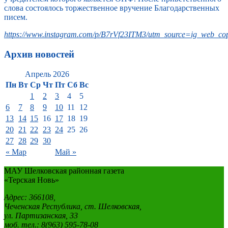
слова состоялось торжественное вручение Благодарственных
писем.
https://www.instagram.com/p/B7rVf23ITM3/utm_source=ig_web_cop
Архив новостей
Апрель 2026
Пн
Вт
Ср
Чт
Пт
Сб
Вс
1
2
3
4
5
6
7
8
9
10
11
12
13
14
15
16
17
18
19
20
21
22
23
24
25
26
27
28
29
30
« Мар
Май »
МАУ Шелковская районная газета
«Терская Новь»
Адрес: 366108,
Чеченская Республика, ст. Шелковская,
ул. Партизанская, 33
моб. тел.: 8(963) 595-78-08