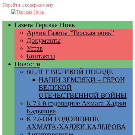
Перейти к содержимому
Газета Терская Новь
Архив Газеты “Терская новь”
Документы
Устав
Контакты
Новости
80 ЛЕТ ВЕЛИКОЙ ПОБЕДЕ
НАШИ ЗЕМЛЯКИ – ГЕРОИ
ВЕЛИКОЙ
ОТЕЧЕСТВЕННОЙ ВОЙНЫ
К 73-й годовщине Ахмата-Хаджи
Кадырова
К 72-ОЙ ГОДОВЩИНЕ
АХМАТА-ХАДЖИ КАДЫРОВА
Антитерроризм