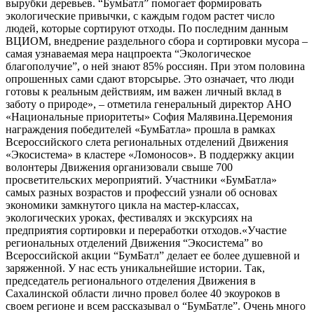
вырубки деревьев. “БумБатл” помогает формировать
экологические привычки, с каждым годом растет число
людей, которые сортируют отходы. По последним данным
ВЦИОМ, внедрение раздельного сбора и сортировки мусора –
самая узнаваемая мера нацпроекта “Экологическое
благополучие”, о ней знают 85% россиян. При этом половина
опрошенных сами сдают вторсырье. Это означает, что люди
готовы к реальным действиям, им важен личный вклад в
заботу о природе», – отметила генеральный директор АНО
«Национальные приоритеты» София Малявина.Церемония
награждения победителей «БумБатла» прошла в рамках
Всероссийского слета региональных отделений Движения
«Экосистема» в кластере «Ломоносов». В поддержку акции
волонтеры Движения организовали свыше 700
просветительских мероприятий. Участники «БумБатла»
самых разных возрастов и профессий узнали об основах
экономики замкнутого цикла на мастер-классах,
экологических уроках, фестивалях и экскурсиях на
предприятия сортировки и переработки отходов.«Участие
региональных отделений Движения “Экосистема” во
Всероссийской акции “БумБатл” делает ее более душевной и
заряженной. У нас есть уникальнейшие истории. Так,
председатель регионального отделения Движения в
Сахалинской области лично провел более 40 экоуроков в
своем регионе и всем рассказывал о “БумБатле”. Очень много