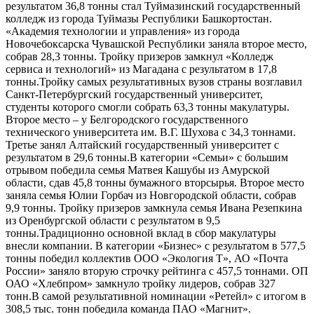
результатом 36,8 тонны стал Туймазинский государственный
колледж из города Туймазы Республики Башкортостан.
«Академия технологии и управления» из города
Новочебоксарска Чувашской Республики заняла второе место,
собрав 28,3 тонны. Тройку призеров замкнул «Колледж
сервиса и технологий» из Магадана с результатом в 17,8
тонны.Тройку самых результативных вузов страны возглавил
Санкт-Петербургский государственный университет,
студенты которого смогли собрать 63,3 тонны макулатуры.
Второе место – у Белгородского государственного
технического университета им. В.Г. Шухова с 34,3 тоннами.
Третье занял Алтайский государственный университет с
результатом в 29,6 тонны.В категории «Семьи» с большим
отрывом победила семья Матвея Кашубы из Амурской
области, сдав 45,8 тонны бумажного вторсырья. Второе место
заняла семья Юлии Горбач из Новгородской области, собрав
9,9 тонны. Тройку призеров замкнула семья Ивана Резепкина
из Оренбургской области с результатом в 9,5
тонны.Традиционно основной вклад в сбор макулатуры
внесли компании. В категории «Бизнес» с результатом в 577,5
тонны победил коллектив ООО «Экология Т», АО «Почта
России» заняло вторую строчку рейтинга с 457,5 тоннами. ОП
ОАО «Хлебпром» замкнуло тройку лидеров, собрав 327
тонн.В самой результативной номинации «Ретейл» с итогом в
308,5 тыс. тонн победила команда ПАО «Магнит».