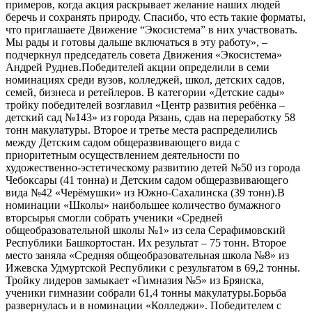
примеров, когда акция раскрывает желание наших людей
беречь и сохранять природу. Спасибо, что есть такие форматы,
что приглашаете Движение “Экосистема” в них участвовать.
Мы рады и готовы дальше включаться в эту работу», –
подчеркнул председатель совета Движения «Экосистема»
Андрей Руднев.Победителей акции определили в семи
номинациях среди вузов, колледжей, школ, детских садов,
семей, бизнеса и ретейлеров. В категории «Детские сады»
тройку победителей возглавил «Центр развития ребёнка –
детский сад №143» из города Рязань, сдав на переработку 58
тонн макулатуры. Второе и третье места распределились
между Детским садом общеразвивающего вида с
приоритетным осуществлением деятельности по
художественно-эстетическому развитию детей №50 из города
Чебоксары (41 тонна) и Детским садом общеразвивающего
вида №42 «Черёмушки» из Южно-Сахалинска (39 тонн).В
номинации «Школы» наибольшее количество бумажного
вторсырья смогли собрать ученики «Средней
общеобразовательной школы №1» из села Серафимовский
Республики Башкортостан. Их результат – 75 тонн. Второе
место заняла «Средняя общеобразовательная школа №8» из
Ижевска Удмуртской Республики с результатом в 69,2 тонны.
Тройку лидеров замыкает «Гимназия №5» из Брянска,
ученики гимназии собрали 61,4 тонны макулатуры.Борьба
развернулась и в номинации «Колледжи». Победителем с