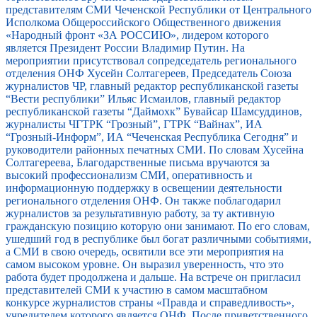
представителям СМИ Чеченской Республики от Центрального
Исполкома Общероссийского Общественного движения
«Народный фронт «ЗА РОССИЮ», лидером которого
является Президент России Владимир Путин. На
мероприятии присутствовал сопредседатель регионального
отделения ОНФ Хусейн Солтагереев, Председатель Союза
журналистов ЧР, главный редактор республиканской газеты
“Вести республики” Ильяс Исмаилов, главный редактор
республиканской газеты “Даймохк” Бувайсар Шамсуддинов,
журналисты ЧГТРК “Грозный”, ГТРК “Вайнах”, ИА
“Грозный-Информ”, ИА “Чеченская Республика Сегодня” и
руководители районных печатных СМИ. По словам Хусейна
Солтагереева, Благодарственные письма вручаются за
высокий профессионализм СМИ, оперативность и
информационную поддержку в освещении деятельности
регионального отделения ОНФ. Он также поблагодарил
журналистов за результативную работу, за ту активную
гражданскую позицию которую они занимают. По его словам,
ушедший год в республике был богат различными событиями,
а СМИ в свою очередь, освятили все эти мероприятия на
самом высоком уровне. Он выразил уверенность, что это
работа будет продолжена и дальше. На встрече он пригласил
представителей СМИ к участию в самом масштабном
конкурсе журналистов страны «Правда и справедливость»,
учредителем которого является ОНФ. После приветственного