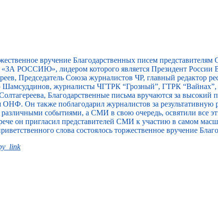
ржественное вручение Благодарственных писем представителям
«ЗА РОССИЮ», лидером которого является Президент России В
еев, Председатель Союза журналистов ЧР, главный редактор ре
ар Шамсуддинов, журналисты ЧГТРК “Грозный”, ГТРК “Вайнах”
Солтагереева, Благодарственные письма вручаются за высокий
я ОНФ. Он также поблагодарил журналистов за результативную 
т различными событиями, а СМИ в свою очередь, освятили все э
встрече он пригласил представителей СМИ к участию в самом ма
приветственного слова состоялось торжественное вручение Благ
y_link