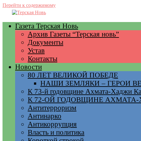
Перейти к содержимому
Газета Терская Новь
Архив Газеты “Терская новь”
Документы
Устав
Контакты
Новости
80 ЛЕТ ВЕЛИКОЙ ПОБЕДЕ
НАШИ ЗЕМЛЯКИ – ГЕРОИ 
К 73-й годовщине Ахмата-Хаджи К
К 72-ОЙ ГОДОВЩИНЕ АХМАТА
Антитерроризм
Антинарко
Антикоррупция
Власть и политика
Короткой строкой