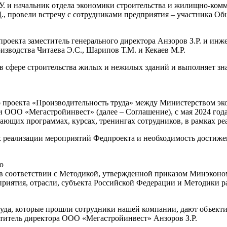
У. и начальник отдела экономики строительства и жилищно-ком
., провели встречу с сотрудниками предприятия – участника О
роекта заместитель генерального директора Анзоров З.Р. и инж
зводства Читаева Э.С., Шарипов Т.М. и Кекаев М.Р.
в сфере строительства жилых и нежилых зданий и выполняет зн
 проекта «Производительность труда» между Министерством эк
и ООО «Мегастройинвест» (далее – Соглашение), с мая 2024 год
чающих программах, курсах, тренингах сотрудников, в рамках р
ах реализации мероприятий Федпроекта и необходимость достижен
ю
 в соответствии с Методикой, утвержденной приказом Минэконо
приятия, отрасли, субъекта Российской Федерации и Методики р
да, которые прошли сотрудники нашей компании, дают объекти
ститель директора ООО «Мегастройинвест» Анзоров З.Р.