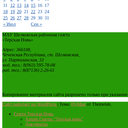
11
12
13
14
15
16
17
18
19
20
21
22
23
24
25
26
27
28
29
30
31
« Июл
Сен »
МАУ Шелковская районная газета
«Терская Новь»
Адрес: 366108,
Чеченская Республика, ст. Шелковская,
ул. Партизанская, 33
моб. тел.: 8(963) 595-78-08
раб. тел.: 8(87136) 2-26-61
Копирование материалов сайта разрешено только при указании
Сайт работает на WordPress
|
Тема:
FlyMag
от Themeisle.
Газета Терская Новь
Архив Газеты “Терская новь”
Документы