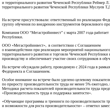
и территориального развития Чеченской Республики Реймер Л.
территориального развития Чеченской Республики Муслуев Т.Д
На встрече присутствовали: ответственный по реализации Федп
группу обучения по внедрению инструментов бережливого прои
Компания ООО “Мегастройинвест” с марта 2007 года работает 
Республики.
ООО «Мегастройинвест», в соответствии с Соглашением
о взаимодействии при реализации мероприятий национального
территориального развития и торговли Чеченской Республики 
производству и обеспечивает участие своих сотрудников в обу
На встрече обсуждали работу, проводимую с 2024 года в рамк
Федпроекта и Соглашением.
Особое внимание на встрече было уделено целевому показател
по приросту производительности труда не менее 5% ежегодно,
Методики расчета показателей производительности труда пред
«Производительность труда и поддержка занятости».
«Обучающие программы и тренинги по производительности тру
и возможности для роста производительности» – отметил заме