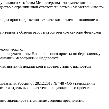
мунального хозяйства Министерства экономического и
бщество с ограниченной ответственностью «Мегастройинвест».
енеры производственно-технического отдела, входившие в
ачительные объемы работ в строительном секторе Чеченской
ономического,
а стала участником Национального проекта по бережливому
еализации мероприятий Федпроекта.
ия значений показателей в соответствии с паспортом
мразвития России от 28.12.2018 № 748 «Об утверждении
асчета отдельных показателей национального проекта
вно анализировать сильные стороны предприятия