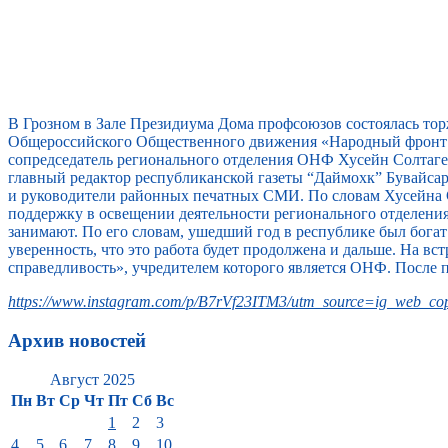
В Грозном в Зале Президиума Дома профсоюзов состоялась то
Общероссийского Общественного движения «Народный фронт 
сопредседатель регионального отделения ОНФ Хусейн Солтагер
главный редактор республиканской газеты “Даймохк” Бувайс
и руководители районных печатных СМИ. По словам Хусейна 
поддержку в освещении деятельности регионального отделени
занимают. По его словам, ушедший год в республике был бога
уверенность, что это работа будет продолжена и дальше. На 
справедливость», учредителем которого является ОНФ. После 
https://www.instagram.com/p/B7rVf23ITM3/utm_source=ig_web_cop
Архив новостей
Август 2025
Пн
Вт
Ср
Чт
Пт
Сб
Вс
1
2
3
4
5
6
7
8
9
10