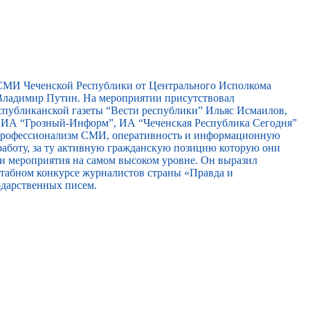
 СМИ Чеченской Республики от Центрального Исполкома
ладимир Путин. На мероприятии присутствовал
спубликанской газеты “Вести республики” Ильяс Исмаилов,
, ИА “Грозный-Информ”, ИА “Чеченская Республика Сегодня”
 профессионализм СМИ, оперативность и информационную
работу, за ту активную гражданскую позицию которую они
ти мероприятия на самом высоком уровне. Он выразил
сштабном конкурсе журналистов страны «Правда и
одарственных писем.