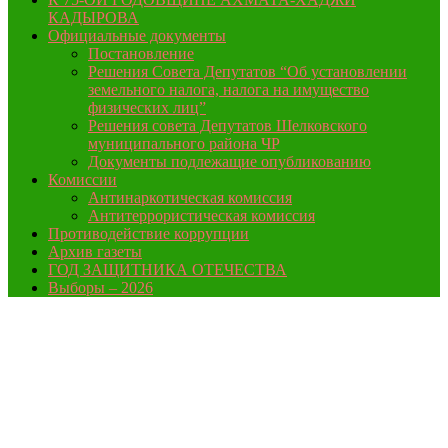
КАДЫРОВА
Официальные документы
Постановление
Решения Совета Депутатов “Об установлении
земельного налога, налога на имущество
физических лиц”
Решения совета Депутатов Шелковского
муниципального района ЧР
Документы подлежащие опубликованию
Комиссии
Антинаркотическая комиссия
Антитеррористическая комиссия
Противодействие коррупции
Архив газеты
ГОД ЗАЩИТНИКА ОТЕЧЕСТВА
Выборы – 2026