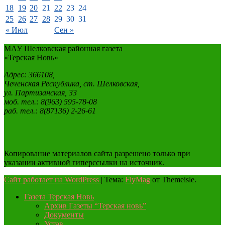
18
19
20
21
22
23
24
25
26
27
28
29
30
31
« Июл
Сен »
МАУ Шелковская районная газета
«Терская Новь»
Адрес: 366108,
Чеченская Республика, ст. Шелковская,
ул. Партизанская, 33
моб. тел.: 8(963) 595-78-08
раб. тел.: 8(87136) 2-26-61
Копирование материалов сайта разрешено только при
указании активной гиперссылки на источник.
Сайт работает на WordPress
|
Тема:
FlyMag
от Themeisle.
Газета Терская Новь
Архив Газеты “Терская новь”
Документы
Устав