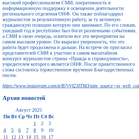
высокий профессионализм СМИ, оперативность и
информационную поддержку в освещении деятельности
регионального отделения ОНФ. Он также поблагодарил
журналистов за результативную работу, за ту активную
гражданскую позицию которую они занимают. По его словам,
ушедший год в республике был богат различными событиями,
а СМИ в свою очередь, освятили все эти мероприятия на
самом высоком уровне. Он выразил уверенность, что это
работа будет продолжена и дальше. На встрече он пригласил
представителей СМИ к участию в самом масштабном
конкурсе журналистов страны «Правда и справедливость»,
учредителем которого является ОНФ. После приветственного
слова состоялось торжественное вручение Благодарственных
писем.
https://www.instagram.com/p/B7rVf23ITM3/utm_source=ig_web_cop
Архив новостей
Август 2025
Пн
Вт
Ср
Чт
Пт
Сб
Вс
1
2
3
4
5
6
7
8
9
10
11
12
13
14
15
16
17