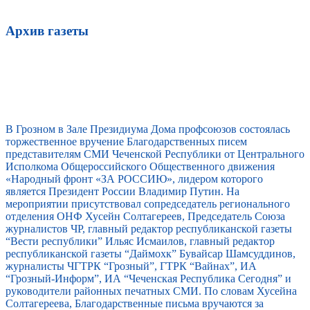
Архив газеты
В Грозном в Зале Президиума Дома профсоюзов состоялась
торжественное вручение Благодарственных писем
представителям СМИ Чеченской Республики от Центрального
Исполкома Общероссийского Общественного движения
«Народный фронт «ЗА РОССИЮ», лидером которого
является Президент России Владимир Путин. На
мероприятии присутствовал сопредседатель регионального
отделения ОНФ Хусейн Солтагереев, Председатель Союза
журналистов ЧР, главный редактор республиканской газеты
“Вести республики” Ильяс Исмаилов, главный редактор
республиканской газеты “Даймохк” Бувайсар Шамсуддинов,
журналисты ЧГТРК “Грозный”, ГТРК “Вайнах”, ИА
“Грозный-Информ”, ИА “Чеченская Республика Сегодня” и
руководители районных печатных СМИ. По словам Хусейна
Солтагереева, Благодарственные письма вручаются за