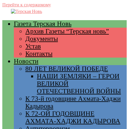
Перейти к содержимому
Газета Терская Новь
Архив Газеты “Терская новь”
Документы
Устав
Контакты
Новости
80 ЛЕТ ВЕЛИКОЙ ПОБЕДЕ
НАШИ ЗЕМЛЯКИ – ГЕРОИ
ВЕЛИКОЙ
ОТЕЧЕСТВЕННОЙ ВОЙНЫ
К 73-й годовщине Ахмата-Хаджи
Кадырова
К 72-ОЙ ГОДОВЩИНЕ
АХМАТА-ХАДЖИ КАДЫРОВА
Антитерроризм