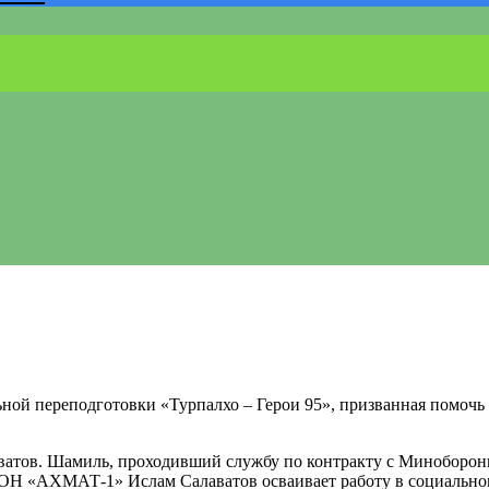
ной переподготовки «Турпалхо – Герои 95», призванная помочь
атов. Шамиль, проходивший службу по контракту с Минобороны
ОН «АХМАТ-1» Ислам Салаватов осваивает работу в социальном