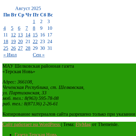
Август 2025
Пн
Вт
Ср
Чт
Пт
Сб
Вс
1
2
3
4
5
6
7
8
9
10
11
12
13
14
15
16
17
18
19
20
21
22
23
24
25
26
27
28
29
30
31
« Июл
Сен »
МАУ Шелковская районная газета
«Терская Новь»
Адрес: 366108,
Чеченская Республика, ст. Шелковская,
ул. Партизанская, 33
моб. тел.: 8(963) 595-78-08
раб. тел.: 8(87136) 2-26-61
Копирование материалов сайта разрешено только при указании
Сайт работает на WordPress
|
Тема:
FlyMag
от Themeisle.
Газета Терская Новь