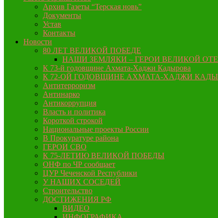
Архив Газеты “Терская новь”
Документы
Устав
Контакты
Новости
80 ЛЕТ ВЕЛИКОЙ ПОБЕДЕ
НАШИ ЗЕМЛЯКИ – ГЕРОИ ВЕЛИКОЙ ОТ
К 73-й годовщине Ахмата-Хаджи Кадырова
К 72-ОЙ ГОДОВЩИНЕ АХМАТА-ХАДЖИ КАД
Антитерроризм
Антинарко
Антикоррупция
Власть и политика
Короткой строкой
Национальные проекты России
В Прокуратуре района
ГЕРОИ СВО
К 75-ЛЕТИЮ ВЕЛИКОЙ ПОБЕДЫ
ОНФ по ЧР сообщает
ЦУР Чеченской Республики
У НАШИХ СОСЕДЕЙ
Строительство
ДОСТИЖЕНИЯ РФ
ВИДЕО
ИНФОГРАФИКА