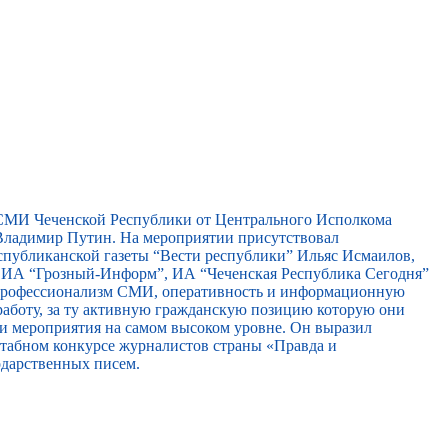
 СМИ Чеченской Республики от Центрального Исполкома
ладимир Путин. На мероприятии присутствовал
спубликанской газеты “Вести республики” Ильяс Исмаилов,
, ИА “Грозный-Информ”, ИА “Чеченская Республика Сегодня”
 профессионализм СМИ, оперативность и информационную
работу, за ту активную гражданскую позицию которую они
ти мероприятия на самом высоком уровне. Он выразил
сштабном конкурсе журналистов страны «Правда и
одарственных писем.