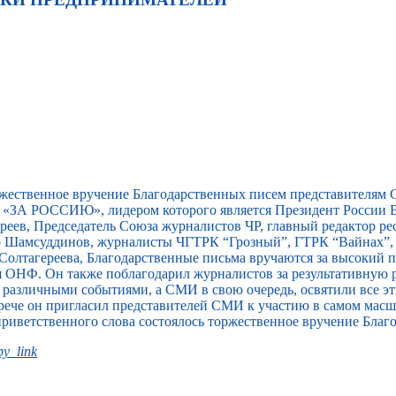
ржественное вручение Благодарственных писем представителям
«ЗА РОССИЮ», лидером которого является Президент России В
еев, Председатель Союза журналистов ЧР, главный редактор ре
ар Шамсуддинов, журналисты ЧГТРК “Грозный”, ГТРК “Вайнах”
Солтагереева, Благодарственные письма вручаются за высокий
я ОНФ. Он также поблагодарил журналистов за результативную 
т различными событиями, а СМИ в свою очередь, освятили все э
встрече он пригласил представителей СМИ к участию в самом ма
приветственного слова состоялось торжественное вручение Благ
y_link