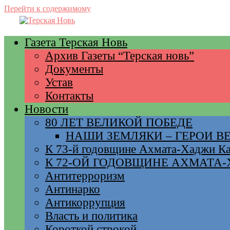
Перейти к содержимому
Газета Терская Новь
Архив Газеты “Терская новь”
Документы
Устав
Контакты
Новости
80 ЛЕТ ВЕЛИКОЙ ПОБЕДЕ
НАШИ ЗЕМЛЯКИ – ГЕРОИ 
К 73-й годовщине Ахмата-Хаджи К
К 72-ОЙ ГОДОВЩИНЕ АХМАТА
Антитерроризм
Антинарко
Антикоррупция
Власть и политика
Короткой строкой