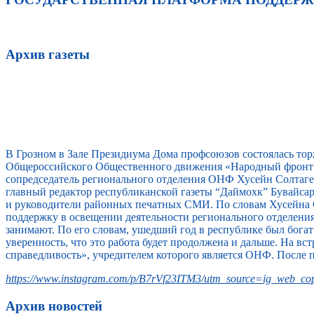
Архив газеты
В Грозном в Зале Президиума Дома профсоюзов состоялась то
Общероссийского Общественного движения «Народный фронт 
сопредседатель регионального отделения ОНФ Хусейн Солтагер
главный редактор республиканской газеты “Даймохк” Бувайс
и руководители районных печатных СМИ. По словам Хусейна 
поддержку в освещении деятельности регионального отделени
занимают. По его словам, ушедший год в республике был бога
уверенность, что это работа будет продолжена и дальше. На 
справедливость», учредителем которого является ОНФ. После 
https://www.instagram.com/p/B7rVf23ITM3/utm_source=ig_web_cop
Архив новостей