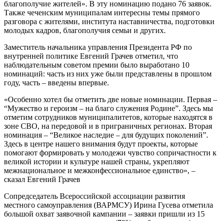
благополучие жителей». В эту номинацию подано 76 заявок.
Также чеченским муниципалам интересны темы прямого
разговора с жителями, института наставничества, подготовки
молодых кадров, благополучия семьи и других.
Заместитель начальника управления Президента РФ по
внутренней политике Евгений Грачев отметил, что
наблюдательным советом премии было выработано 10
номинаций: часть из них уже были представлены в прошлом
году, часть – введены впервые.
«Особенно хотел бы отметить две новые номинации. Первая –
“Мужество и героизм – на благо служения Родине”. Здесь мы
отметим сотрудников муниципалитетов, которые находятся в
зоне СВО, на передовой и в приграничных регионах. Вторая
номинация – “Великое наследие – для будущих поколений”.
Здесь в центре нашего внимания будут проекты, которые
помогают формировать у молодежи чувство сопричастности к
великой истории и культуре нашей страны, укрепляют
межнациональное и межконфессиональное единство», –
сказал Евгений Грачев
Сопредседатель Всероссийской ассоциации развития
местного самоуправления (ВАРМСУ) Ирина Гусева отметила
большой охват заявочной кампании – заявки пришли из 15