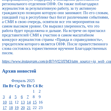
регионального отделения ОНФ. Он также поблагодарил
журналистов за результативную работу, за ту активную
гражданскую позицию которую они занимают. По его словам,
ушедший год в республике был богат различными событиями,
а СМИ в свою очередь, освятили все эти мероприятия на
самом высоком уровне. Он выразил уверенность, что это
работа будет продолжена и дальше. На встрече он пригласил
представителей СМИ к участию в самом масштабном
конкурсе журналистов страны «Правда и справедливость»,
учредителем которого является ОНФ. После приветственного
слова состоялось торжественное вручение Благодарственных
писем.
https://www.instagram.com/p/B7rVf23ITM3/utm_source=ig_web_cop
Архив новостей
Февраль 2025
Пн
Вт
Ср
Чт
Пт
Сб
Вс
1
2
3
4
5
6
7
8
9
10
11
12
13
14
15
16
17
18
19
20
21
22
23