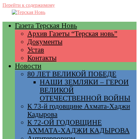
Перейти к содержимому
Газета Терская Новь
Архив Газеты “Терская новь”
Документы
Устав
Контакты
Новости
80 ЛЕТ ВЕЛИКОЙ ПОБЕДЕ
НАШИ ЗЕМЛЯКИ – ГЕРОИ
ВЕЛИКОЙ
ОТЕЧЕСТВЕННОЙ ВОЙНЫ
К 73-й годовщине Ахмата-Хаджи
Кадырова
К 72-ОЙ ГОДОВЩИНЕ
АХМАТА-ХАДЖИ КАДЫРОВА
Антитерроризм