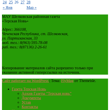
24
25
26
27
28
« Янв
Мар »
МАУ Шелковская районная газета
«Терская Новь»
Адрес: 366108,
Чеченская Республика, ст. Шелковская,
ул. Партизанская, 33
моб. тел.: 8(963) 595-78-08
раб. тел.: 8(87136) 2-26-61
Копирование материалов сайта разрешено только при
указании активной гиперссылки на источник.
Сайт работает на WordPress
|
Тема:
FlyMag
от Themeisle.
Газета Терская Новь
Архив Газеты “Терская новь”
Документы
Устав
Контакты