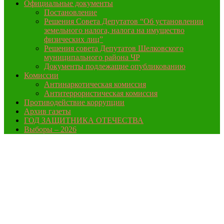
Официальные документы
Постановление
Решения Совета Депутатов “Об установлении
земельного налога, налога на имущество
физических лиц”
Решения совета Депутатов Шелковского
муниципального района ЧР
Документы подлежащие опубликованию
Комиссии
Антинаркотическая комиссия
Антитеррористическая комиссия
Противодействие коррупции
Архив газеты
ГОД ЗАЩИТНИКА ОТЕЧЕСТВА
Выборы – 2026