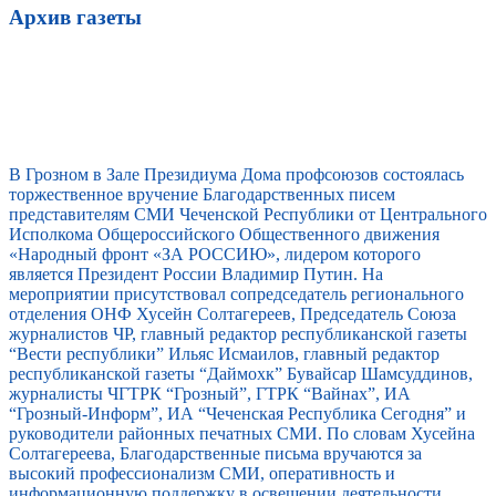
Архив газеты
В Грозном в Зале Президиума Дома профсоюзов состоялась
торжественное вручение Благодарственных писем
представителям СМИ Чеченской Республики от Центрального
Исполкома Общероссийского Общественного движения
«Народный фронт «ЗА РОССИЮ», лидером которого
является Президент России Владимир Путин. На
мероприятии присутствовал сопредседатель регионального
отделения ОНФ Хусейн Солтагереев, Председатель Союза
журналистов ЧР, главный редактор республиканской газеты
“Вести республики” Ильяс Исмаилов, главный редактор
республиканской газеты “Даймохк” Бувайсар Шамсуддинов,
журналисты ЧГТРК “Грозный”, ГТРК “Вайнах”, ИА
“Грозный-Информ”, ИА “Чеченская Республика Сегодня” и
руководители районных печатных СМИ. По словам Хусейна
Солтагереева, Благодарственные письма вручаются за
высокий профессионализм СМИ, оперативность и
информационную поддержку в освещении деятельности