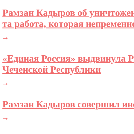
Рамзан Кадыров об уничтожен
та работа, которая непременн
«Единая Россия» выдвинула 
Чеченской Республики
Рамзан Кадыров совершил ин