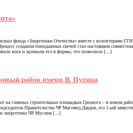
онта»
филиал фонда «Защитники Отечества» вместе с волонтерами ГГ
Процесс создания блиндажных свечей стал настоящим совместн
вали воск и заливали его в формы, что позволило […]
новый район имени В. Путина
от на главных строительных площадках Грозного – в новом рай
едседатель Правительства ЧР Магомед Даудов, его 1-ый замест
 и энергетики ЧР Муслим […]