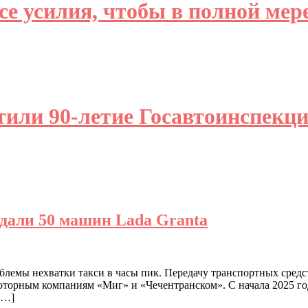
е усилия, чтобы в полной мере
тили 90-летие Госавтоинспек
дали 50 машин Lada Granta
блемы нехватки такси в часы пик. Передачу транспортных средс
моторным компаниям «Миг» и «Чечентранском». С начала 2025 го
[…]