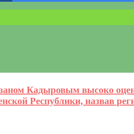
мзаном Кадыровым высоко оце
енской Республики, назвав рег