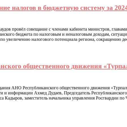
ие налогов в бюджетную систему за 2024
аудов провёл совещание с членами кабинета министров, глава
нского бюджета по налоговым и неналоговым доходам, ситуацию
а по увеличению налогового потенциала региона, сокращению д
анского общественного движения «Турпа
оздания АНО Республиканского общественного движения «Турпа
ти и информации Ахмед Дудаев, Председатель Республиканског
са Кадыров, заместитель начальника управления Росгвардии по 