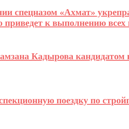
ии спецназом «Ахмат» укрепр
о приведет к выполнению всех
Рамзана Кадырова кандидатом 
спекционную поездку по стро