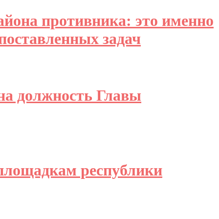
айона противника: это именно
 поставленных задач
на должность Главы
йплощадкам республики