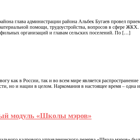
айона глава администрации района Альбек Бугаев провел прие
материальной помощи, трудоустройства, вопросов в сфере ЖКХ.
фильных организаций и главам сельских поселений. По […]
гу как в России, так и во всем мире является распространение 
ти, но и нации в целом. Наркомания в настоящее время – одна и
ный модуль «Школы мэров»
ального кадрового управленческого резерва «Школа мэров» был