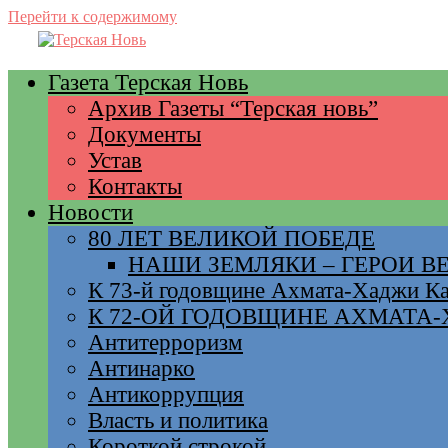
Перейти к содержимому
Газета Терская Новь
Архив Газеты “Терская новь”
Документы
Устав
Контакты
Новости
80 ЛЕТ ВЕЛИКОЙ ПОБЕДЕ
НАШИ ЗЕМЛЯКИ – ГЕРОИ 
К 73-й годовщине Ахмата-Хаджи К
К 72-ОЙ ГОДОВЩИНЕ АХМАТА
Антитерроризм
Антинарко
Антикоррупция
Власть и политика
Короткой строкой