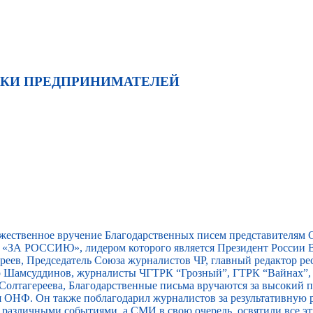
ЖКИ ПРЕДПРИНИМАТЕЛЕЙ
ржественное вручение Благодарственных писем представителям
«ЗА РОССИЮ», лидером которого является Президент России В
еев, Председатель Союза журналистов ЧР, главный редактор ре
ар Шамсуддинов, журналисты ЧГТРК “Грозный”, ГТРК “Вайнах”
Солтагереева, Благодарственные письма вручаются за высокий
я ОНФ. Он также поблагодарил журналистов за результативную 
т различными событиями, а СМИ в свою очередь, освятили все э