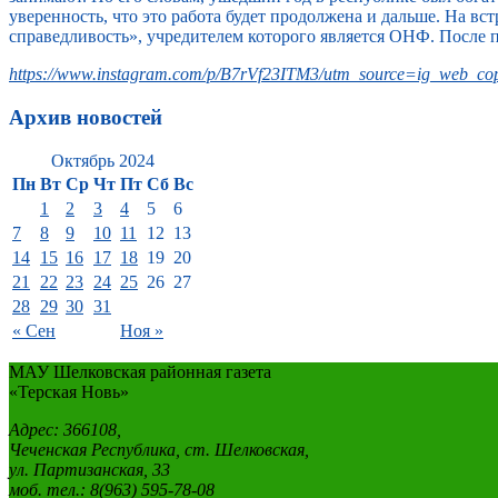
уверенность, что это работа будет продолжена и дальше. На 
справедливость», учредителем которого является ОНФ. После 
https://www.instagram.com/p/B7rVf23ITM3/utm_source=ig_web_cop
Архив новостей
Октябрь 2024
Пн
Вт
Ср
Чт
Пт
Сб
Вс
1
2
3
4
5
6
7
8
9
10
11
12
13
14
15
16
17
18
19
20
21
22
23
24
25
26
27
28
29
30
31
« Сен
Ноя »
МАУ Шелковская районная газета
«Терская Новь»
Адрес: 366108,
Чеченская Республика, ст. Шелковская,
ул. Партизанская, 33
моб. тел.: 8(963) 595-78-08