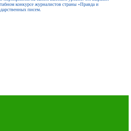
сштабном конкурсе журналистов страны «Правда и
одарственных писем.