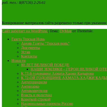
раб. тел.: 8(87136) 2-26-61
Копирование материалов сайта разрешено только при указании
Сайт работает на WordPress
|
Тема:
FlyMag
от Themeisle.
Газета Терская Новь
Архив Газеты “Терская новь”
Документы
Устав
Контакты
Новости
80 ЛЕТ ВЕЛИКОЙ ПОБЕДЕ
НАШИ ЗЕМЛЯКИ – ГЕРОИ ВЕЛИКОЙ ОТ
К 73-й годовщине Ахмата-Хаджи Кадырова
К 72-ОЙ ГОДОВЩИНЕ АХМАТА-ХАДЖИ КАД
Антитерроризм
Антинарко
Антикоррупция
Власть и политика
Короткой строкой
Национальные проекты России