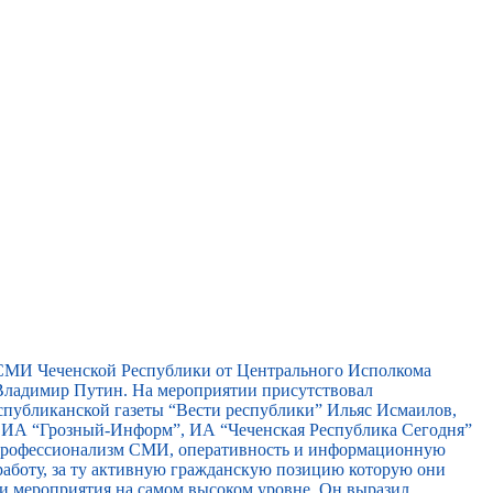
 СМИ Чеченской Республики от Центрального Исполкома
ладимир Путин. На мероприятии присутствовал
спубликанской газеты “Вести республики” Ильяс Исмаилов,
, ИА “Грозный-Информ”, ИА “Чеченская Республика Сегодня”
 профессионализм СМИ, оперативность и информационную
работу, за ту активную гражданскую позицию которую они
ти мероприятия на самом высоком уровне. Он выразил