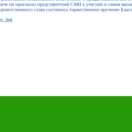
встрече он пригласил представителей СМИ к участию в самом ма
приветственного слова состоялось торжественное вручение Благ
y_link