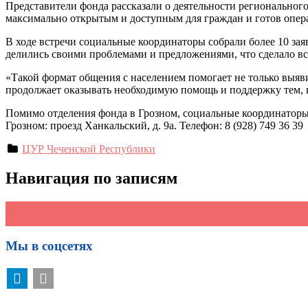
Представители фонда рассказали о деятельности региональног
максимально открытым и доступным для граждан и готов опера
В ходе встречи социальные координаторы собрали более 10 зая
делились своими проблемами и предложениями, что сделало в
«Такой формат общения с населением помогает не только выя
продолжает оказывать необходимую помощь и поддержку тем, к
Помимо отделения фонда в Грозном, социальные координаторы 
Грозном: проезд Ханкальский, д. 9а. Телефон: 8 (928) 749 36 39
ЦУР Чеченской Республики
Навигация по записям
←
Чеченские студенты могут принять участие в олимпиаде «Я
В Чеченской Республике 110 783 школьника приняли участие 
Мы в соцсетях