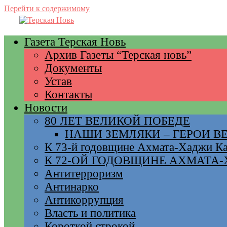
Перейти к содержимому
Газета Терская Новь
Архив Газеты “Терская новь”
Документы
Устав
Контакты
Новости
80 ЛЕТ ВЕЛИКОЙ ПОБЕДЕ
НАШИ ЗЕМЛЯКИ – ГЕРОИ 
К 73-й годовщине Ахмата-Хаджи К
К 72-ОЙ ГОДОВЩИНЕ АХМАТА
Антитерроризм
Антинарко
Антикоррупция
Власть и политика
Короткой строкой