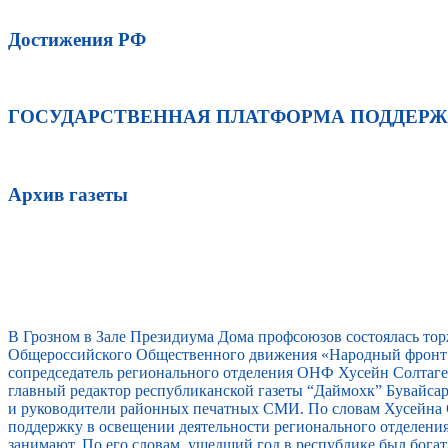
Достижения РФ
ГОСУДАРСТВЕННАЯ ПЛАТФОРМА ПОДДЕР
Архив газеты
В Грозном в Зале Президиума Дома профсоюзов состоялась то
Общероссийского Общественного движения «Народный фронт 
сопредседатель регионального отделения ОНФ Хусейн Солтагер
главный редактор республиканской газеты “Даймохк” Бувайс
и руководители районных печатных СМИ. По словам Хусейна 
поддержку в освещении деятельности регионального отделени
занимают. По его словам, ушедший год в республике был бога