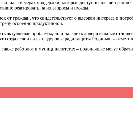
о филиала и мерах поддержки, которые доступны для ветеранов С
тивно реагировать на их запросы и нужды.
вок от граждан, что свидетельствует о высоком интересе и потр
стречу особенно продуктивной.
вить актуальные проблемы, но и наладить доверительные отнош
то отдал свои силы и здоровье ради защиты Родины», – отметил
также работают в муниципалитетах – подопечные могут обратит
 — профессионал»
во Всероссийской онлайн-олимпиаде «Безопасные дороги»
→