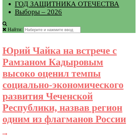
ГОД ЗАЩИТНИКА ОТЕЧЕСТВА
Выборы – 2026
Найти:
Юрий Чайка на встрече с
Рамзаном Кадыровым
высоко оценил темпы
социально-экономического
развития Чеченской
Республики, назвав регион
одним из флагманов России