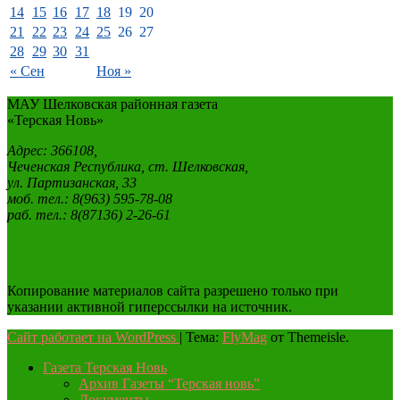
14
15
16
17
18
19
20
21
22
23
24
25
26
27
28
29
30
31
« Сен
Ноя »
МАУ Шелковская районная газета
«Терская Новь»
Адрес: 366108,
Чеченская Республика, ст. Шелковская,
ул. Партизанская, 33
моб. тел.: 8(963) 595-78-08
раб. тел.: 8(87136) 2-26-61
Копирование материалов сайта разрешено только при
указании активной гиперссылки на источник.
Сайт работает на WordPress
|
Тема:
FlyMag
от Themeisle.
Газета Терская Новь
Архив Газеты “Терская новь”
Документы