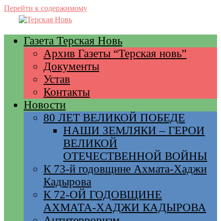
Перейти к содержимому
Газета Терская Новь
Архив Газеты “Терская новь”
Документы
Устав
Контакты
Новости
80 ЛЕТ ВЕЛИКОЙ ПОБЕДЕ
НАШИ ЗЕМЛЯКИ – ГЕРОИ
ВЕЛИКОЙ
ОТЕЧЕСТВЕННОЙ ВОЙНЫ
К 73-й годовщине Ахмата-Хаджи
Кадырова
К 72-ОЙ ГОДОВЩИНЕ
АХМАТА-ХАДЖИ КАДЫРОВА
Антитерроризм