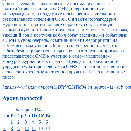
Солтагереева, Благодарственные письма вручаются за
высокий профессионализм СМИ, оперативность и
информационную поддержку в освещении деятельности
регионального отделения ОНФ. Он также поблагодарил
журналистов за результативную работу, за ту активную
гражданскую позицию которую они занимают. По его словам,
ушедший год в республике был богат различными событиями,
а СМИ в свою очередь, освятили все эти мероприятия на
самом высоком уровне. Он выразил уверенность, что это
работа будет продолжена и дальше. На встрече он пригласил
представителей СМИ к участию в самом масштабном
конкурсе журналистов страны «Правда и справедливость»,
учредителем которого является ОНФ. После приветственного
слова состоялось торжественное вручение Благодарственных
писем.
https://www.instagram.com/p/B7rVf23ITM3/utm_source=ig_web_cop
Архив новостей
Октябрь 2024
Пн
Вт
Ср
Чт
Пт
Сб
Вс
1
2
3
4
5
6
7
8
9
10
11
12
13