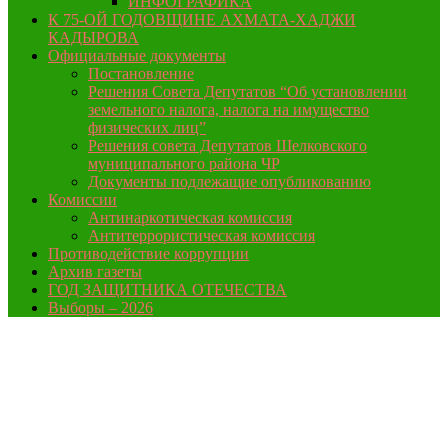
ИНФОГРАФИКА
К 75-ОЙ ГОДОВЩИНЕ АХМАТА-ХАДЖИ
КАДЫРОВА
Официальные документы
Постановление
Решения Совета Депутатов “Об установлении
земельного налога, налога на имущество
физических лиц”
Решения совета Депутатов Шелковского
муниципального района ЧР
Документы подлежащие опубликованию
Комиссии
Антинаркотическая комиссия
Антитеррористическая комиссия
Противодействие коррупции
Архив газеты
ГОД ЗАЩИТНИКА ОТЕЧЕСТВА
Выборы – 2026