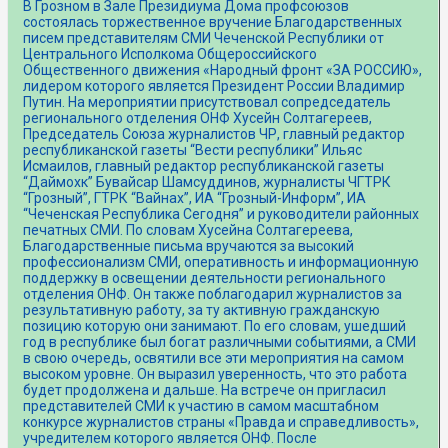
В Грозном в Зале Президиума Дома профсоюзов
состоялась торжественное вручение Благодарственных
писем представителям СМИ Чеченской Республики от
Центрального Исполкома Общероссийского
Общественного движения «Народный фронт «ЗА РОССИЮ»,
лидером которого является Президент России Владимир
Путин. На мероприятии присутствовал сопредседатель
регионального отделения ОНФ Хусейн Солтагереев,
Председатель Союза журналистов ЧР, главный редактор
республиканской газеты “Вести республики” Ильяс
Исмаилов, главный редактор республиканской газеты
“Даймохк” Бувайсар Шамсуддинов, журналисты ЧГТРК
“Грозный”, ГТРК “Вайнах”, ИА “Грозный-Информ”, ИА
“Чеченская Республика Сегодня” и руководители районных
печатных СМИ. По словам Хусейна Солтагереева,
Благодарственные письма вручаются за высокий
профессионализм СМИ, оперативность и информационную
поддержку в освещении деятельности регионального
отделения ОНФ. Он также поблагодарил журналистов за
результативную работу, за ту активную гражданскую
позицию которую они занимают. По его словам, ушедший
год в республике был богат различными событиями, а СМИ
в свою очередь, освятили все эти мероприятия на самом
высоком уровне. Он выразил уверенность, что это работа
будет продолжена и дальше. На встрече он пригласил
представителей СМИ к участию в самом масштабном
конкурсе журналистов страны «Правда и справедливость»,
учредителем которого является ОНФ. После