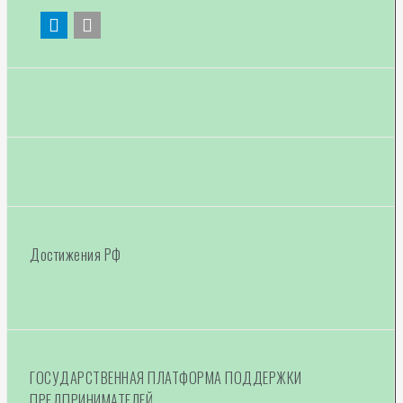
я
п
о
з
а
п
и
Достижения РФ
с
я
м
ГОСУДАРСТВЕННАЯ ПЛАТФОРМА ПОДДЕРЖКИ
ПРЕДПРИНИМАТЕЛЕЙ