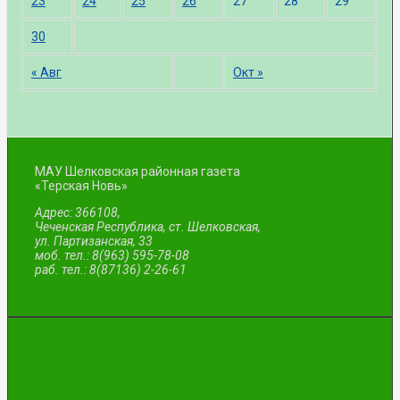
23
24
25
26
27
28
29
30
« Авг
Окт »
МАУ Шелковская районная газета
«Терская Новь»
Адрес: 366108,
Чеченская Республика, ст. Шелковская,
ул. Партизанская, 33
моб. тел.: 8(963) 595-78-08
раб. тел.: 8(87136) 2-26-61