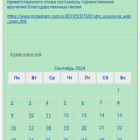
приветственного слова состоялось торжественное
вручение Благодарственных писем.
https://www.instagram.com/p/B7rVf23ITM3/utm_source=ig_web
_copy_link
Архив новостей
Сентябрь 2024
Пн
Вт
Ср
Чт
Пт
Сб
Вс
1
2
3
4
5
6
7
8
9
10
11
12
13
14
15
16
17
18
19
20
21
22