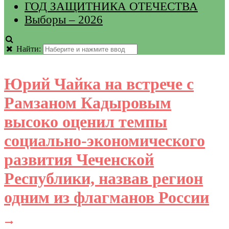
ГОД ЗАЩИТНИКА ОТЕЧЕСТВА
Выборы – 2026
Найти:
Юрий Чайка на встрече с
Рамзаном Кадыровым
высоко оценил темпы
социально-экономического
развития Чеченской
Республики, назвав регион
одним из флагманов России