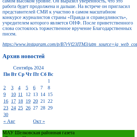
самом высоком уровне. Он выразил уверенность, что это
работа будет продолжена и дальше. На встрече он пригласил
представителей СМИ к участию в самом масштабном
конкурсе журналистов страны «Правда и справедливость»,
учредителем которого является ОНФ. После приветственного
слова состоялось торжественное вручение Благодарственных
писем.
https://www.instagram.com/p/B7rVf23ITM3/utm_source=ig_web_cop
Архив новостей
Сентябрь 2024
Пн
Вт
Ср
Чт
Пт
Сб
Вс
1
2
3
4
5
6
7
8
9
10
11
12
13
14
15
16
17
18
19
20
21
22
23
24
25
26
27
28
29
30
« Авг
Окт »
МАУ Шелковская районная газета