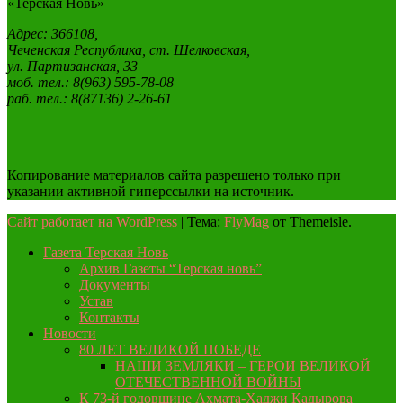
«Терская Новь»
Адрес: 366108,
Чеченская Республика, ст. Шелковская,
ул. Партизанская, 33
моб. тел.: 8(963) 595-78-08
раб. тел.: 8(87136) 2-26-61
Копирование материалов сайта разрешено только при
указании активной гиперссылки на источник.
Сайт работает на WordPress
|
Тема:
FlyMag
от Themeisle.
Газета Терская Новь
Архив Газеты “Терская новь”
Документы
Устав
Контакты
Новости
80 ЛЕТ ВЕЛИКОЙ ПОБЕДЕ
НАШИ ЗЕМЛЯКИ – ГЕРОИ ВЕЛИКОЙ
ОТЕЧЕСТВЕННОЙ ВОЙНЫ
К 73-й годовщине Ахмата-Хаджи Кадырова