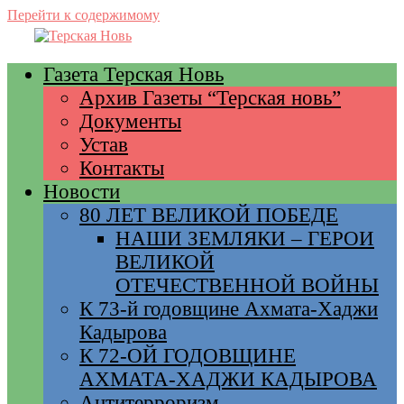
Перейти к содержимому
Газета Терская Новь
Архив Газеты “Терская новь”
Документы
Устав
Контакты
Новости
80 ЛЕТ ВЕЛИКОЙ ПОБЕДЕ
НАШИ ЗЕМЛЯКИ – ГЕРОИ
ВЕЛИКОЙ
ОТЕЧЕСТВЕННОЙ ВОЙНЫ
К 73-й годовщине Ахмата-Хаджи
Кадырова
К 72-ОЙ ГОДОВЩИНЕ
АХМАТА-ХАДЖИ КАДЫРОВА
Антитерроризм