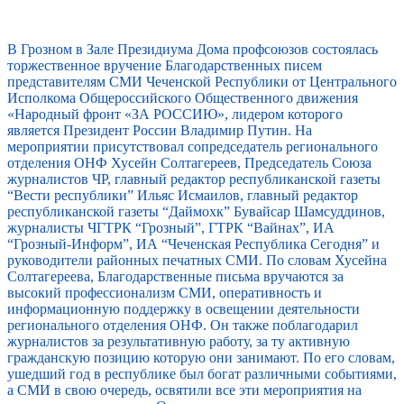
В Грозном в Зале Президиума Дома профсоюзов состоялась
торжественное вручение Благодарственных писем
представителям СМИ Чеченской Республики от Центрального
Исполкома Общероссийского Общественного движения
«Народный фронт «ЗА РОССИЮ», лидером которого
является Президент России Владимир Путин. На
мероприятии присутствовал сопредседатель регионального
отделения ОНФ Хусейн Солтагереев, Председатель Союза
журналистов ЧР, главный редактор республиканской газеты
“Вести республики” Ильяс Исмаилов, главный редактор
республиканской газеты “Даймохк” Бувайсар Шамсуддинов,
журналисты ЧГТРК “Грозный”, ГТРК “Вайнах”, ИА
“Грозный-Информ”, ИА “Чеченская Республика Сегодня” и
руководители районных печатных СМИ. По словам Хусейна
Солтагереева, Благодарственные письма вручаются за
высокий профессионализм СМИ, оперативность и
информационную поддержку в освещении деятельности
регионального отделения ОНФ. Он также поблагодарил
журналистов за результативную работу, за ту активную
гражданскую позицию которую они занимают. По его словам,
ушедший год в республике был богат различными событиями,
а СМИ в свою очередь, освятили все эти мероприятия на