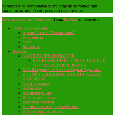
Копирование материалов сайта разрешено только при
указании активной гиперссылки на источник.
Сайт работает на WordPress
|
Тема:
FlyMag
от Themeisle.
Газета Терская Новь
Архив Газеты “Терская новь”
Документы
Устав
Контакты
Новости
80 ЛЕТ ВЕЛИКОЙ ПОБЕДЕ
НАШИ ЗЕМЛЯКИ – ГЕРОИ ВЕЛИКОЙ
ОТЕЧЕСТВЕННОЙ ВОЙНЫ
К 73-й годовщине Ахмата-Хаджи Кадырова
К 72-ОЙ ГОДОВЩИНЕ АХМАТА-ХАДЖИ
КАДЫРОВА
Антитерроризм
Антинарко
Антикоррупция
Власть и политика
Короткой строкой
Национальные проекты России
В Прокуратуре района