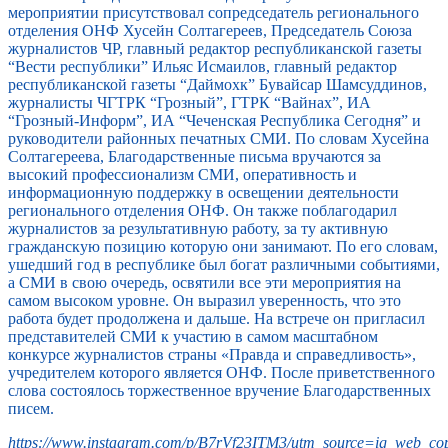
мероприятии присутствовал сопредседатель регионального
отделения ОНФ Хусейн Солтагереев, Председатель Союза
журналистов ЧР, главный редактор республиканской газеты
“Вести республики” Ильяс Исмаилов, главный редактор
республиканской газеты “Даймохк” Бувайсар Шамсуддинов,
журналисты ЧГТРК “Грозный”, ГТРК “Вайнах”, ИА
“Грозный-Информ”, ИА “Чеченская Республика Сегодня” и
руководители районных печатных СМИ. По словам Хусейна
Солтагереева, Благодарственные письма вручаются за
высокий профессионализм СМИ, оперативность и
информационную поддержку в освещении деятельности
регионального отделения ОНФ. Он также поблагодарил
журналистов за результативную работу, за ту активную
гражданскую позицию которую они занимают. По его словам,
ушедший год в республике был богат различными событиями,
а СМИ в свою очередь, освятили все эти мероприятия на
самом высоком уровне. Он выразил уверенность, что это
работа будет продолжена и дальше. На встрече он пригласил
представителей СМИ к участию в самом масштабном
конкурсе журналистов страны «Правда и справедливость»,
учредителем которого является ОНФ. После приветственного
слова состоялось торжественное вручение Благодарственных
писем.
https://www.instagram.com/p/B7rVf23ITM3/utm_source=ig_web_cop