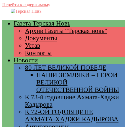
Перейти к содержимому
Газета Терская Новь
Архив Газеты “Терская новь”
Документы
Устав
Контакты
Новости
80 ЛЕТ ВЕЛИКОЙ ПОБЕДЕ
НАШИ ЗЕМЛЯКИ – ГЕРОИ
ВЕЛИКОЙ
ОТЕЧЕСТВЕННОЙ ВОЙНЫ
К 73-й годовщине Ахмата-Хаджи
Кадырова
К 72-ОЙ ГОДОВЩИНЕ
АХМАТА-ХАДЖИ КАДЫРОВА
Антитерроризм