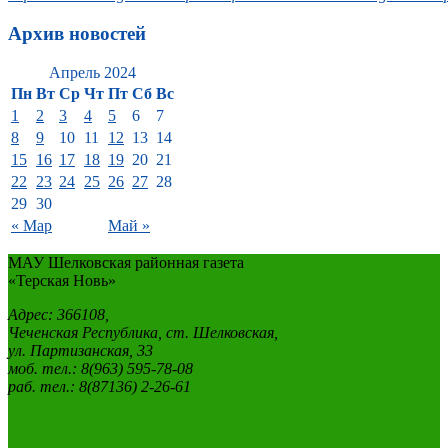
Архив новостей
Апрель 2024
Пн
Вт
Ср
Чт
Пт
Сб
Вс
1
2
3
4
5
6
7
8
9
10
11
12
13
14
15
16
17
18
19
20
21
22
23
24
25
26
27
28
29
30
« Мар
Май »
МАУ Шелковская районная газета
«Терская Новь»
Адрес: 366108,
Чеченская Республика, ст. Шелковская,
ул. Партизанская, 33
моб. тел.: 8(963) 595-78-08
раб. тел.: 8(87136) 2-26-61