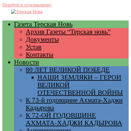
Перейти к содержимому
Газета Терская Новь
Архив Газеты “Терская новь”
Документы
Устав
Контакты
Новости
80 ЛЕТ ВЕЛИКОЙ ПОБЕДЕ
НАШИ ЗЕМЛЯКИ – ГЕРОИ
ВЕЛИКОЙ
ОТЕЧЕСТВЕННОЙ ВОЙНЫ
К 73-й годовщине Ахмата-Хаджи
Кадырова
К 72-ОЙ ГОДОВЩИНЕ
АХМАТА-ХАДЖИ КАДЫРОВА
Антитерроризм