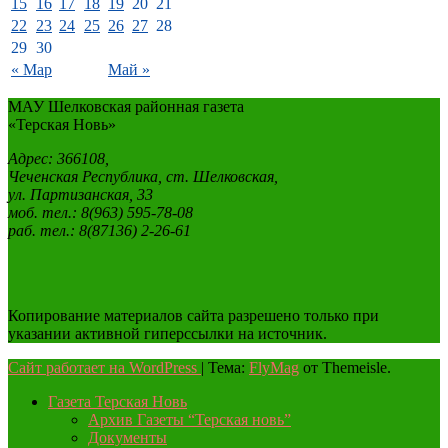
15
16
17
18
19
20
21
22
23
24
25
26
27
28
29
30
« Мар
Май »
МАУ Шелковская районная газета
«Терская Новь»
Адрес: 366108,
Чеченская Республика, ст. Шелковская,
ул. Партизанская, 33
моб. тел.: 8(963) 595-78-08
раб. тел.: 8(87136) 2-26-61
Копирование материалов сайта разрешено только при
указании активной гиперссылки на источник.
Сайт работает на WordPress
|
Тема:
FlyMag
от Themeisle.
Газета Терская Новь
Архив Газеты “Терская новь”
Документы