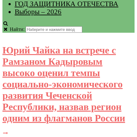
ГОД ЗАЩИТНИКА ОТЕЧЕСТВА
Выборы – 2026
Найти:
Юрий Чайка на встрече с
Рамзаном Кадыровым
высоко оценил темпы
социально-экономического
развития Чеченской
Республики, назвав регион
одним из флагманов России