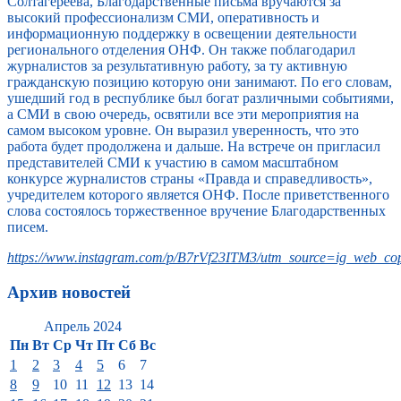
Солтагереева, Благодарственные письма вручаются за
высокий профессионализм СМИ, оперативность и
информационную поддержку в освещении деятельности
регионального отделения ОНФ. Он также поблагодарил
журналистов за результативную работу, за ту активную
гражданскую позицию которую они занимают. По его словам,
ушедший год в республике был богат различными событиями,
а СМИ в свою очередь, освятили все эти мероприятия на
самом высоком уровне. Он выразил уверенность, что это
работа будет продолжена и дальше. На встрече он пригласил
представителей СМИ к участию в самом масштабном
конкурсе журналистов страны «Правда и справедливость»,
учредителем которого является ОНФ. После приветственного
слова состоялось торжественное вручение Благодарственных
писем.
https://www.instagram.com/p/B7rVf23ITM3/utm_source=ig_web_cop
Архив новостей
Апрель 2024
Пн
Вт
Ср
Чт
Пт
Сб
Вс
1
2
3
4
5
6
7
8
9
10
11
12
13
14