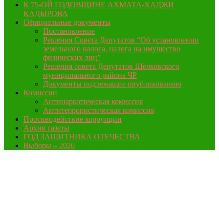
К 75-ОЙ ГОДОВЩИНЕ АХМАТА-ХАДЖИ
КАДЫРОВА
Официальные документы
Постановление
Решения Совета Депутатов “Об установлении
земельного налога, налога на имущество
физических лиц”
Решения совета Депутатов Шелковского
муниципального района ЧР
Документы подлежащие опубликованию
Комиссии
Антинаркотическая комиссия
Антитеррористическая комиссия
Противодействие коррупции
Архив газеты
ГОД ЗАЩИТНИКА ОТЕЧЕСТВА
Выборы – 2026