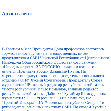
Архив газеты
В Грозном в Зале Президиума Дома профсоюзов состоялась
торжественное вручение Благодарственных писем
представителям СМИ Чеченской Республики от Центрального
Исполкома Общероссийского Общественного движения
«Народный фронт «ЗА РОССИЮ», лидером которого
является Президент России Владимир Путин. На
мероприятии присутствовал сопредседатель регионального
отделения ОНФ Хусейн Солтагереев, Председатель Союза
журналистов ЧР, главный редактор республиканской газеты
“Вести республики” Ильяс Исмаилов, главный редактор
республиканской газеты “Даймохк” Бувайсар Шамсуддинов,
журналисты ЧГТРК “Грозный”, ГТРК “Вайнах”, ИА
“Грозный-Информ”, ИА “Чеченская Республика Сегодня” и
руководители районных печатных СМИ. По словам Хусейна