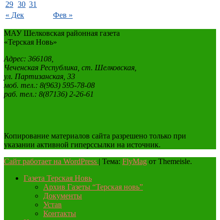
29
30
31
« Дек
Фев »
МАУ Шелковская районная газета
«Терская Новь»
Адрес: 366108,
Чеченская Республика, ст. Шелковская,
ул. Партизанская, 33
моб. тел.: 8(963) 595-78-08
раб. тел.: 8(87136) 2-26-61
Копирование материалов сайта разрешено только при
указании активной гиперссылки на источник.
Сайт работает на WordPress
|
Тема:
FlyMag
от Themeisle.
Газета Терская Новь
Архив Газеты “Терская новь”
Документы
Устав
Контакты