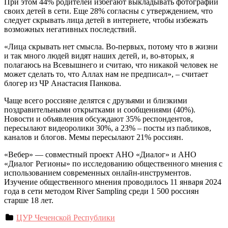
При этом 44% родителей избегают выкладывать фотографии
своих детей в сети. Еще 28% согласны с утверждением, что
следует скрывать лица детей в интернете, чтобы избежать
возможных негативных последствий.
«Лица скрывать нет смысла. Во-первых, потому что в жизни
и так много людей видят наших детей, и, во-вторых, я
полагаюсь на Всевышнего и считаю, что никакой человек не
может сделать то, что Аллах нам не предписал», – считает
блогер из ЧР Анастасия Панкова.
Чаще всего россияне делятся с друзьями и близкими
поздравительными открытками и сообщениями (40%).
Новости и объявления обсуждают 35% респондентов,
пересылают видеоролики 30%, а 23% – посты из пабликов,
каналов и блогов. Мемы пересылают 21% россиян.
«Вебер» — совместный проект АНО «Диалог» и АНО
«Диалог Регионы» по исследованию общественного мнения с
использованием современных онлайн-инструментов.
Изучение общественного мнения проводилось 11 января 2024
года в сети методом River Sampling среди 1 500 россиян
старше 18 лет.
ЦУР Чеченской Республики