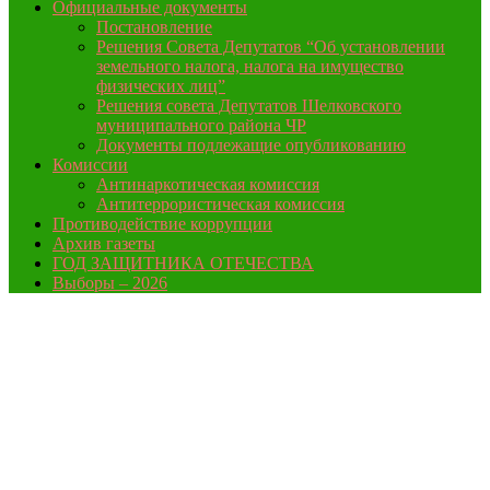
Официальные документы
Постановление
Решения Совета Депутатов “Об установлении
земельного налога, налога на имущество
физических лиц”
Решения совета Депутатов Шелковского
муниципального района ЧР
Документы подлежащие опубликованию
Комиссии
Антинаркотическая комиссия
Антитеррористическая комиссия
Противодействие коррупции
Архив газеты
ГОД ЗАЩИТНИКА ОТЕЧЕСТВА
Выборы – 2026