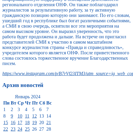
регионального отделения ОНФ. Он также поблагодарил
журналистов за результативную работу, за ту активную
гражданскую позицию которую они занимают. По его словам,
ушедший год в республике был богат различными событиями,
а СМИ в свою очередь, освятили все эти мероприятия на
самом высоком уровне. Он выразил уверенность, что это
работа будет продолжена и дальше. На встрече он пригласил
представителей СМИ к участию в самом масштабном
конкурсе журналистов страны «Правда и справедливость»,
учредителем которого является ОНФ. После приветственного
слова состоялось торжественное вручение Благодарственных
писем.
https://www.instagram.com/p/B7rVf23ITM3/utm_source=ig_web_cop
Архив новостей
Январь 2024
Пн
Вт
Ср
Чт
Пт
Сб
Вс
1
2
3
4
5
6
7
8
9
10
11
12
13
14
15
16
17
18
19
20
21
22
23
24
25
26
27
28