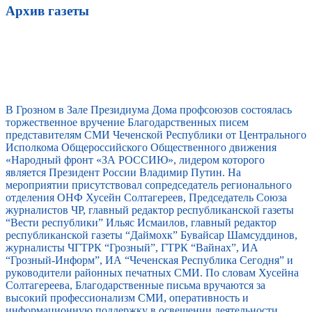
Архив газеты
В Грозном в Зале Президиума Дома профсоюзов состоялась
торжественное вручение Благодарственных писем
представителям СМИ Чеченской Республики от Центрального
Исполкома Общероссийского Общественного движения
«Народный фронт «ЗА РОССИЮ», лидером которого
является Президент России Владимир Путин. На
мероприятии присутствовал сопредседатель регионального
отделения ОНФ Хусейн Солтагереев, Председатель Союза
журналистов ЧР, главный редактор республиканской газеты
“Вести республики” Ильяс Исмаилов, главный редактор
республиканской газеты “Даймохк” Бувайсар Шамсуддинов,
журналисты ЧГТРК “Грозный”, ГТРК “Вайнах”, ИА
“Грозный-Информ”, ИА “Чеченская Республика Сегодня” и
руководители районных печатных СМИ. По словам Хусейна
Солтагереева, Благодарственные письма вручаются за
высокий профессионализм СМИ, оперативность и
информационную поддержку в освещении деятельности