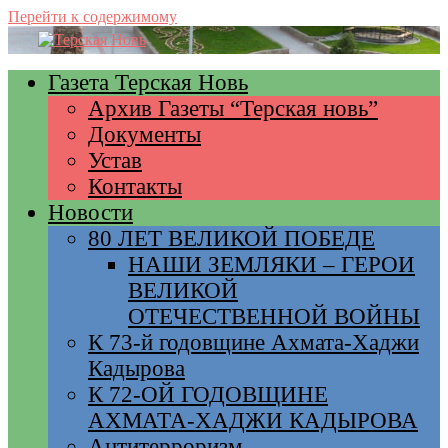
Перейти к содержимому
Газета Терская Новь
Архив Газеты “Терская новь”
Документы
Устав
Контакты
Новости
80 ЛЕТ ВЕЛИКОЙ ПОБЕДЕ
НАШИ ЗЕМЛЯКИ – ГЕРОИ
ВЕЛИКОЙ
ОТЕЧЕСТВЕННОЙ ВОЙНЫ
К 73-й годовщине Ахмата-Хаджи
Кадырова
К 72-ОЙ ГОДОВЩИНЕ
АХМАТА-ХАДЖИ КАДЫРОВА
Антитерроризм