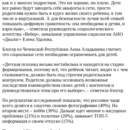
как и у многих подростков. Это ни хорошо, ни плохо. Дети
все равно будут заводить себе аккаунты в сети, просто
родителям нужно быть в курсе жизни своего ребенка, в том
числе и виртуальной. А для безопасности лучше всей семьей
повышать цифровую грамотность: она необходима и детям, и
взрослым», – отметила руководитель социологического
агентства «Вебер», начальник управления социологии АНО
«Диалог» Елена Удалова.
Блогер из Чеченской Республики Анна Аладышева считает,
что социальные сети необходимо ограничивать для детей.
«Детская психика весьма нестабильна и находится на стадии
формирования, поэтому всё, что ребёнок читает, видит и с чем
сталкивается, должно быть под строгим родительским
контролем. Родители должны осознавать возможные
последствия взаимодействия своих детей с контентом и
руководствоваться этим при его выборе», – отметила блогер.
По результатам исследований показали, что россияне чаще
всего делятся в соцсетях своими фотографиями (49%). На
втором месте – хобби (30%). Дальше идет мнение о насущных
проблемах (21%) и политике (20%), замыкает ТОП-5
информация о своем отпуске (15%).