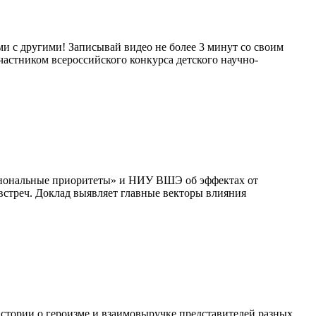
и с другими! Записывай видео не более 3 минут со своим
 участником всероссийского конкурса детского научно-
циональные приоритеты» и НИУ ВШЭ об эффектах от
встреч. Доклад выявляет главные векторы влияния
стории о героизме и взаимовыручке представителей разных