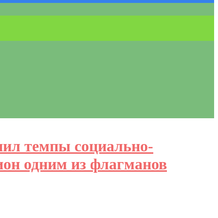
нил темпы социально-
ион одним из флагманов