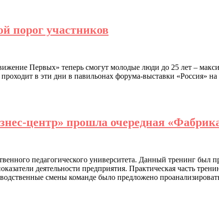
ой порог участников
ижение Первых» теперь смогут молодые люди до 25 лет – максим
ый проходит в эти дни в павильонах форума-выставки «Россия» 
знес-центр» прошла очередная «Фабрика
твенного педагогического университета. Данный тренинг был пр
казатели деятельности предприятия. Практическая часть тренин
зводственные смены команде было предложено проанализироват