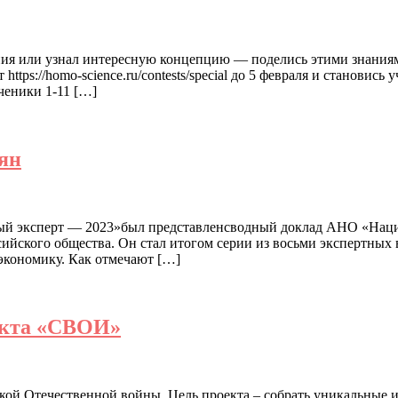
ения или узнал интересную концепцию — поделись этими знаниям
tps://homo-science.ru/contests/special до 5 февраля и становись
ченики 1-11 […]
ян
ьный эксперт — 2023»был представленсводный доклад АНО «На
ийского общества. Он стал итогом серии из восьми экспертных 
экономику. Как отмечают […]
оекта «СВОИ»
й Отечественной войны. Цель проекта – собрать уникальные и