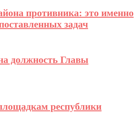
айона противника: это именно
 поставленных задач
на должность Главы
йплощадкам республики