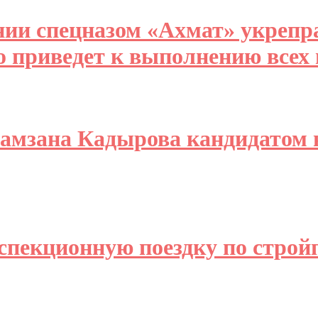
ии спецназом «Ахмат» укрепр
о приведет к выполнению всех
Рамзана Кадырова кандидатом 
спекционную поездку по стро