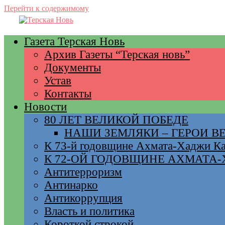
Перейти к содержимому
Газета Терская Новь
Архив Газеты “Терская новь”
Документы
Устав
Контакты
Новости
80 ЛЕТ ВЕЛИКОЙ ПОБЕДЕ
НАШИ ЗЕМЛЯКИ – ГЕРОИ 
К 73-й годовщине Ахмата-Хаджи К
К 72-ОЙ ГОДОВЩИНЕ АХМАТА
Антитерроризм
Антинарко
Антикоррупция
Власть и политика
Короткой строкой