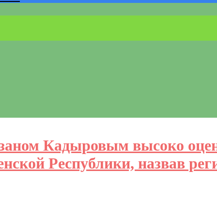
мзаном Кадыровым высоко оце
енской Республики, назвав рег