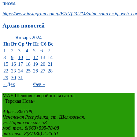
писем.
https://www.instagram.com/p/B7rVf23ITM3/utm_source=ig_web_cop
Архив новостей
Январь 2024
Пн
Вт
Ср
Чт
Пт
Сб
Вс
1
2
3
4
5
6
7
8
9
10
11
12
13
14
15
16
17
18
19
20
21
22
23
24
25
26
27
28
29
30
31
« Дек
Фев »
МАУ Шелковская районная газета
«Терская Новь»
Адрес: 366108,
Чеченская Республика, ст. Шелковская,
ул. Партизанская, 33
моб. тел.: 8(963) 595-78-08
раб. тел.: 8(87136) 2-26-61