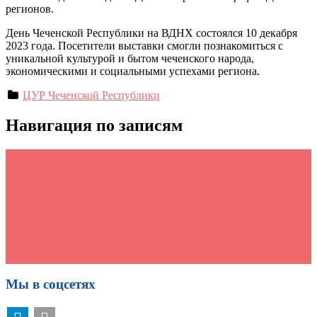
регионов.
День Чеченской Республики на ВДНХ состоялся 10 декабря
2023 года. Посетители выставки смогли познакомиться с
уникальной культурой и бытом чеченского народа,
экономическими и социальными успехами региона.
ЦУР Чеченской Республики
Навигация по записям
←
Чеченским педагогам представили новые возможности
Сферума
С целью набора на обучение в 2024 году по программе
подготовки управленческих кадров «Лидеры
производительности» Центр повышения производительности
ВАВТ Минэкономразвития России проводит 24 января 2024
года онлайн-встречу с представителями предприятий-
участников Национального проекта «Производительность
труда»
→
Мы в соцсетях