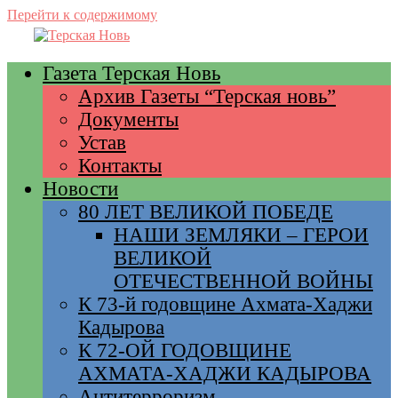
Перейти к содержимому
Газета Терская Новь
Архив Газеты “Терская новь”
Документы
Устав
Контакты
Новости
80 ЛЕТ ВЕЛИКОЙ ПОБЕДЕ
НАШИ ЗЕМЛЯКИ – ГЕРОИ
ВЕЛИКОЙ
ОТЕЧЕСТВЕННОЙ ВОЙНЫ
К 73-й годовщине Ахмата-Хаджи
Кадырова
К 72-ОЙ ГОДОВЩИНЕ
АХМАТА-ХАДЖИ КАДЫРОВА
Антитерроризм