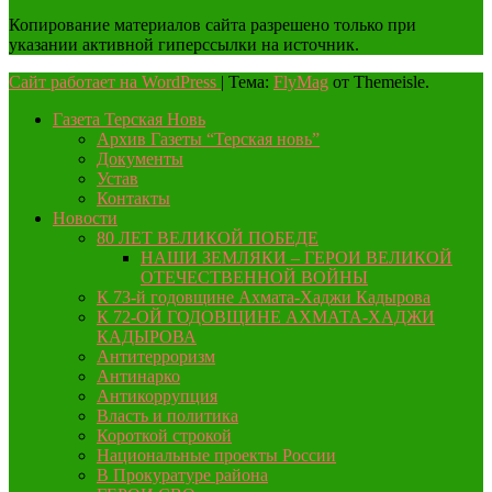
Копирование материалов сайта разрешено только при
указании активной гиперссылки на источник.
Сайт работает на WordPress
|
Тема:
FlyMag
от Themeisle.
Газета Терская Новь
Архив Газеты “Терская новь”
Документы
Устав
Контакты
Новости
80 ЛЕТ ВЕЛИКОЙ ПОБЕДЕ
НАШИ ЗЕМЛЯКИ – ГЕРОИ ВЕЛИКОЙ
ОТЕЧЕСТВЕННОЙ ВОЙНЫ
К 73-й годовщине Ахмата-Хаджи Кадырова
К 72-ОЙ ГОДОВЩИНЕ АХМАТА-ХАДЖИ
КАДЫРОВА
Антитерроризм
Антинарко
Антикоррупция
Власть и политика
Короткой строкой
Национальные проекты России
В Прокуратуре района