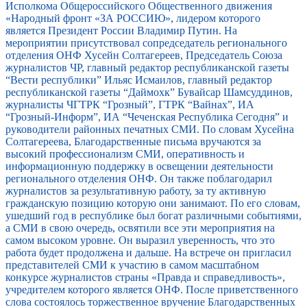
Исполкома Общероссийского Общественного движения
«Народный фронт «ЗА РОССИЮ», лидером которого
является Президент России Владимир Путин. На
мероприятии присутствовал сопредседатель регионального
отделения ОНФ Хусейн Солтагереев, Председатель Союза
журналистов ЧР, главный редактор республиканской газеты
“Вести республики” Ильяс Исмаилов, главный редактор
республиканской газеты “Даймохк” Бувайсар Шамсуддинов,
журналисты ЧГТРК “Грозный”, ГТРК “Вайнах”, ИА
“Грозный-Информ”, ИА “Чеченская Республика Сегодня” и
руководители районных печатных СМИ. По словам Хусейна
Солтагереева, Благодарственные письма вручаются за
высокий профессионализм СМИ, оперативность и
информационную поддержку в освещении деятельности
регионального отделения ОНФ. Он также поблагодарил
журналистов за результативную работу, за ту активную
гражданскую позицию которую они занимают. По его словам,
ушедший год в республике был богат различными событиями,
а СМИ в свою очередь, освятили все эти мероприятия на
самом высоком уровне. Он выразил уверенность, что это
работа будет продолжена и дальше. На встрече он пригласил
представителей СМИ к участию в самом масштабном
конкурсе журналистов страны «Правда и справедливость»,
учредителем которого является ОНФ. После приветственного
слова состоялось торжественное вручение Благодарственных