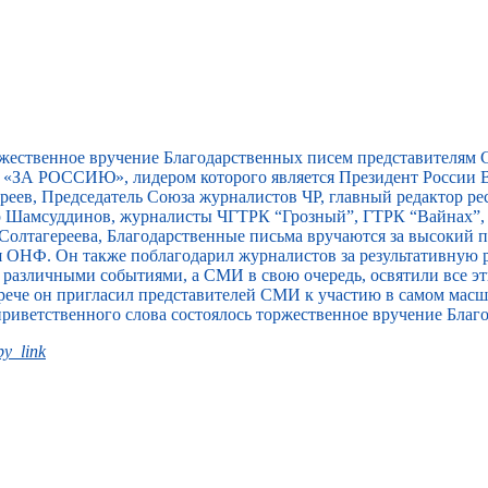
ржественное вручение Благодарственных писем представителям
«ЗА РОССИЮ», лидером которого является Президент России В
еев, Председатель Союза журналистов ЧР, главный редактор ре
ар Шамсуддинов, журналисты ЧГТРК “Грозный”, ГТРК “Вайнах”
Солтагереева, Благодарственные письма вручаются за высокий
я ОНФ. Он также поблагодарил журналистов за результативную 
т различными событиями, а СМИ в свою очередь, освятили все э
встрече он пригласил представителей СМИ к участию в самом ма
приветственного слова состоялось торжественное вручение Благ
y_link