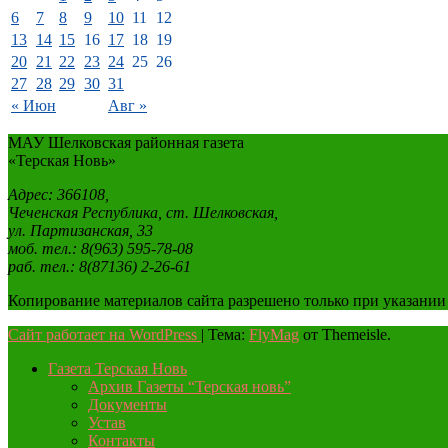
6
7
8
9
10
11
12
13
14
15
16
17
18
19
20
21
22
23
24
25
26
27
28
29
30
31
« Июн
Авг »
МАУ Шелковская районная газета
«Терская Новь»
Адрес: 366108,
Чеченская Республика, ст. Шелковская,
ул. Партизанская, 33
моб. тел.: 8(963) 595-78-08
раб. тел.: 8(87136) 2-26-61
Копирование материалов сайта разрешено только при указании
Сайт работает на WordPress
|
Тема:
FlyMag
от Themeisle.
Газета Терская Новь
Архив Газеты “Терская новь”
Документы
Устав
Контакты