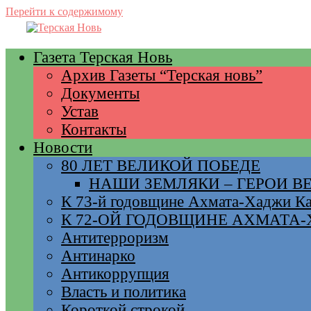
Перейти к содержимому
Газета Терская Новь
Архив Газеты “Терская новь”
Документы
Устав
Контакты
Новости
80 ЛЕТ ВЕЛИКОЙ ПОБЕДЕ
НАШИ ЗЕМЛЯКИ – ГЕРОИ 
К 73-й годовщине Ахмата-Хаджи К
К 72-ОЙ ГОДОВЩИНЕ АХМАТА
Антитерроризм
Антинарко
Антикоррупция
Власть и политика
Короткой строкой