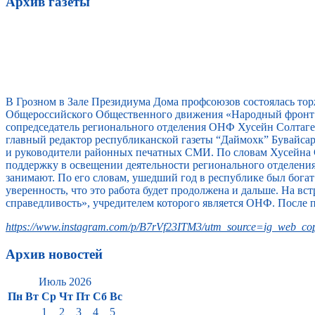
Архив газеты
В Грозном в Зале Президиума Дома профсоюзов состоялась то
Общероссийского Общественного движения «Народный фронт 
сопредседатель регионального отделения ОНФ Хусейн Солтагер
главный редактор республиканской газеты “Даймохк” Бувайс
и руководители районных печатных СМИ. По словам Хусейна 
поддержку в освещении деятельности регионального отделени
занимают. По его словам, ушедший год в республике был бога
уверенность, что это работа будет продолжена и дальше. На 
справедливость», учредителем которого является ОНФ. После 
https://www.instagram.com/p/B7rVf23ITM3/utm_source=ig_web_cop
Архив новостей
Июль 2026
Пн
Вт
Ср
Чт
Пт
Сб
Вс
1
2
3
4
5