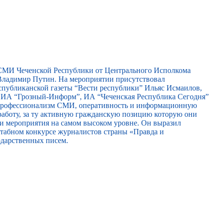
 СМИ Чеченской Республики от Центрального Исполкома
ладимир Путин. На мероприятии присутствовал
спубликанской газеты “Вести республики” Ильяс Исмаилов,
, ИА “Грозный-Информ”, ИА “Чеченская Республика Сегодня”
 профессионализм СМИ, оперативность и информационную
работу, за ту активную гражданскую позицию которую они
ти мероприятия на самом высоком уровне. Он выразил
сштабном конкурсе журналистов страны «Правда и
одарственных писем.