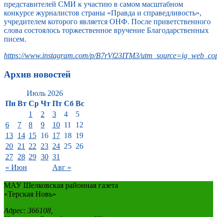
представителей СМИ к участию в самом масштабном
конкурсе журналистов страны «Правда и справедливость»,
учредителем которого является ОНФ. После приветственного
слова состоялось торжественное вручение Благодарственных
писем.
https://www.instagram.com/p/B7rVf23ITM3/utm_source=ig_web_cop
Архив новостей
Июль 2026
Пн
Вт
Ср
Чт
Пт
Сб
Вс
1
2
3
4
5
6
7
8
9
10
11
12
13
14
15
16
17
18
19
20
21
22
23
24
25
26
27
28
29
30
31
« Июн
Авг »
МАУ Шелковская районная газета
«Терская Новь»
Адрес: 366108,