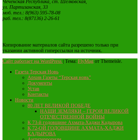
Чеченская Республика, ст. Шелковская,
ул. Партизанская, 33
моб. тел.: 8(963) 595-78-08
раб. тел.: 8(87136) 2-26-61
Копирование материалов сайта разрешено только при
указании активной гиперссылки на источник.
Сайт работает на WordPress
|
Тема:
FlyMag
от Themeisle.
Газета Терская Новь
Архив Газеты “Терская новь”
Документы
Устав
Контакты
Новости
80 ЛЕТ ВЕЛИКОЙ ПОБЕДЕ
НАШИ ЗЕМЛЯКИ – ГЕРОИ ВЕЛИКОЙ
ОТЕЧЕСТВЕННОЙ ВОЙНЫ
К 73-й годовщине Ахмата-Хаджи Кадырова
К 72-ОЙ ГОДОВЩИНЕ АХМАТА-ХАДЖИ
КАДЫРОВА
Антитерроризм