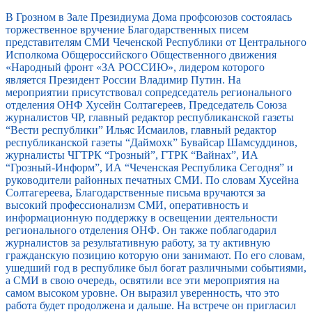
В Грозном в Зале Президиума Дома профсоюзов состоялась
торжественное вручение Благодарственных писем
представителям СМИ Чеченской Республики от Центрального
Исполкома Общероссийского Общественного движения
«Народный фронт «ЗА РОССИЮ», лидером которого
является Президент России Владимир Путин. На
мероприятии присутствовал сопредседатель регионального
отделения ОНФ Хусейн Солтагереев, Председатель Союза
журналистов ЧР, главный редактор республиканской газеты
“Вести республики” Ильяс Исмаилов, главный редактор
республиканской газеты “Даймохк” Бувайсар Шамсуддинов,
журналисты ЧГТРК “Грозный”, ГТРК “Вайнах”, ИА
“Грозный-Информ”, ИА “Чеченская Республика Сегодня” и
руководители районных печатных СМИ. По словам Хусейна
Солтагереева, Благодарственные письма вручаются за
высокий профессионализм СМИ, оперативность и
информационную поддержку в освещении деятельности
регионального отделения ОНФ. Он также поблагодарил
журналистов за результативную работу, за ту активную
гражданскую позицию которую они занимают. По его словам,
ушедший год в республике был богат различными событиями,
а СМИ в свою очередь, освятили все эти мероприятия на
самом высоком уровне. Он выразил уверенность, что это
работа будет продолжена и дальше. На встрече он пригласил