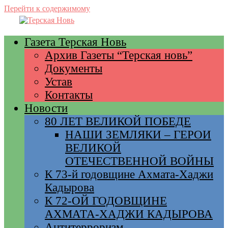
Перейти к содержимому
Газета Терская Новь
Архив Газеты “Терская новь”
Документы
Устав
Контакты
Новости
80 ЛЕТ ВЕЛИКОЙ ПОБЕДЕ
НАШИ ЗЕМЛЯКИ – ГЕРОИ
ВЕЛИКОЙ
ОТЕЧЕСТВЕННОЙ ВОЙНЫ
К 73-й годовщине Ахмата-Хаджи
Кадырова
К 72-ОЙ ГОДОВЩИНЕ
АХМАТА-ХАДЖИ КАДЫРОВА
Антитерроризм