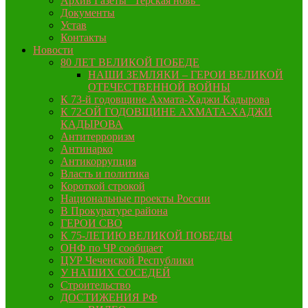
Архив Газеты “Терская новь”
Документы
Устав
Контакты
Новости
80 ЛЕТ ВЕЛИКОЙ ПОБЕДЕ
НАШИ ЗЕМЛЯКИ – ГЕРОИ ВЕЛИКОЙ
ОТЕЧЕСТВЕННОЙ ВОЙНЫ
К 73-й годовщине Ахмата-Хаджи Кадырова
К 72-ОЙ ГОДОВЩИНЕ АХМАТА-ХАДЖИ
КАДЫРОВА
Антитерроризм
Антинарко
Антикоррупция
Власть и политика
Короткой строкой
Национальные проекты России
В Прокуратуре района
ГЕРОИ СВО
К 75-ЛЕТИЮ ВЕЛИКОЙ ПОБЕДЫ
ОНФ по ЧР сообщает
ЦУР Чеченской Республики
У НАШИХ СОСЕДЕЙ
Строительство
ДОСТИЖЕНИЯ РФ