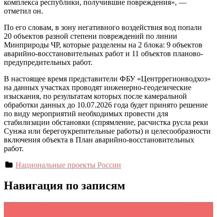
комплекса республики, получившие повреждения», —
отметил он.
По его словам, в зону негативного воздействия вод попали
20 объектов разной степени повреждений по линии
Минприроды ЧР, которые разделены на 2 блока: 9 объектов
аварийно-восстановительных работ и 11 объектов планово-
предупредительных работ.
В настоящее время представители ФБУ «Центррегионводхоз»
на данных участках проводят инженерно-геодезические
изыскания, по результатам которых после камеральной
обработки данных до 10.07.2026 года будет принято решение
по виду мероприятий необходимых провести для
стабилизации обстановки (спрямление, расчистка русла реки
Сунжа или берегоукрепительные работы) и целесообразности
включения объекта в План аварийно-восстановительных
работ.
Национальные проекты России
Навигация по записям
←
Рамзан Кадыров «Россия была и остаётся великой
державой, а её главная сила — в народе»