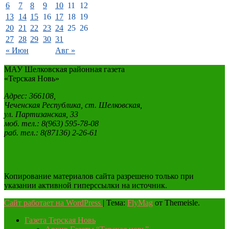
6
7
8
9
10
11
12
13
14
15
16
17
18
19
20
21
22
23
24
25
26
27
28
29
30
31
« Июн
Авг »
МАУ Шелковская районная газета
«Терская Новь»
Адрес: 366108,
Чеченская Республика, ст. Шелковская,
ул. Партизанская, 33
моб. тел.: 8(963) 595-78-08
раб. тел.: 8(87136) 2-26-61
Копирование материалов сайта разрешено только при
указании активной гиперссылки на источник.
Сайт работает на WordPress
|
Тема:
FlyMag
от Themeisle.
Газета Терская Новь