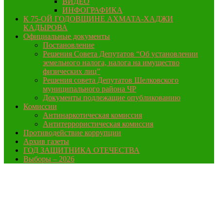
ВИДЕО
ИНФОГРАФИКА
К 75-ОЙ ГОДОВЩИНЕ АХМАТА-ХАДЖИ
КАДЫРОВА
Официальные документы
Постановление
Решения Совета Депутатов “Об установлении
земельного налога, налога на имущество
физических лиц”
Решения совета Депутатов Шелковского
муниципального района ЧР
Документы подлежащие опубликованию
Комиссии
Антинаркотическая комиссия
Антитеррористическая комиссия
Противодействие коррупции
Архив газеты
ГОД ЗАЩИТНИКА ОТЕЧЕСТВА
Выборы – 2026