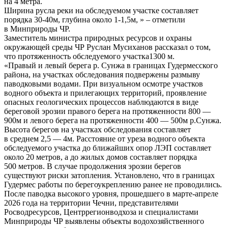
на 4 метра.
Ширина русла реки на обследуемом участке составляет
порядка 30-40м, глубина около 1-1,5м, » – отметили
в Минприроды ЧР.
Заместитель министра природных ресурсов и охраны
окружающей среды ЧР Руслан Мусиханов рассказал о том,
что протяженность обследуемого участка1300 м.
«Правый и левый берега р. Сунжа в границах Гудермесского
района, на участках обследования подвержены размыву
паводковыми водами. При визуальном осмотре участков
водного объекта и прилегающих территорий, проявление
опасных геологических процессов наблюдаются в виде
береговой эрозии правого берега на протяженности 800 —
900м и левого берега на протяженности 400 — 500м р.Сунжа.
Высота берегов на участках обследования составляет
в среднем 2,5 — 4м. Расстояние от уреза водного объекта
обследуемого участка до ближайших опор ЛЭП составляет
около 20 метров, а до жилых домов составляет порядка
500 метров. В случае продолжения эрозии берегов
существуют риски затопления. Установлено, что в границах
Гудермес работы по берегоукреплению ранее не проводились.
После паводка высокого уровня, прошедшего в марте-апреле
2026 года на территории Чечни, представителями
Росводресурсов, Центррегионводхоза и специалистами
Минприроды ЧР выявлены объекты водохозяйственного