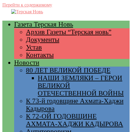
Перейти к содержимому
Газета Терская Новь
Архив Газеты “Терская новь”
Документы
Устав
Контакты
Новости
80 ЛЕТ ВЕЛИКОЙ ПОБЕДЕ
НАШИ ЗЕМЛЯКИ – ГЕРОИ
ВЕЛИКОЙ
ОТЕЧЕСТВЕННОЙ ВОЙНЫ
К 73-й годовщине Ахмата-Хаджи
Кадырова
К 72-ОЙ ГОДОВЩИНЕ
АХМАТА-ХАДЖИ КАДЫРОВА
Антитерроризм