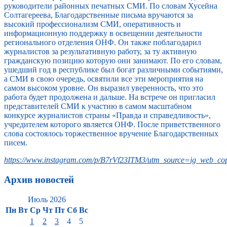
руководители районных печатных СМИ. По словам Хусейна
Солтагереева, Благодарственные письма вручаются за
высокий профессионализм СМИ, оперативность и
информационную поддержку в освещении деятельности
регионального отделения ОНФ. Он также поблагодарил
журналистов за результативную работу, за ту активную
гражданскую позицию которую они занимают. По его словам,
ушедший год в республике был богат различными событиями,
а СМИ в свою очередь, освятили все эти мероприятия на
самом высоком уровне. Он выразил уверенность, что это
работа будет продолжена и дальше. На встрече он пригласил
представителей СМИ к участию в самом масштабном
конкурсе журналистов страны «Правда и справедливость»,
учредителем которого является ОНФ. После приветственного
слова состоялось торжественное вручение Благодарственных
писем.
https://www.instagram.com/p/B7rVf23ITM3/utm_source=ig_web_cop
Архив новостей
Июль 2026
Пн
Вт
Ср
Чт
Пт
Сб
Вс
1
2
3
4
5